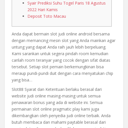
Syair Prediksi Suhu Togel Paris 18 Agustus
2022 Hari Kamis
Deposit Toto Macau
Anda dapat bermain slot judi online android bersama
dengan memancing mesin slot yang Anda mainkan agar
untung yang dapat Anda raih jauh lebih berpeluang.
Kami sarankan untuk segera pindah room kemudian
carilah room teranyar yang cocok dengan sifat diatas
tersebut. Setiap slot pemain berkemungkinan bisa
meraup pundi-pundi duit dengan cara menyatukan chip
yang bisa…
Slot88 Syarat dan Ketentuan berlaku berasal dari
website judi online masing-masing untuk semua
penawaran bonus yang ada di website ini. Semua
permainan slot online pragmatic play kami juga
dikembangkan oleh penyedia judi online terbaik. Anda
butuh membaca dan mahami paytable berasal dari