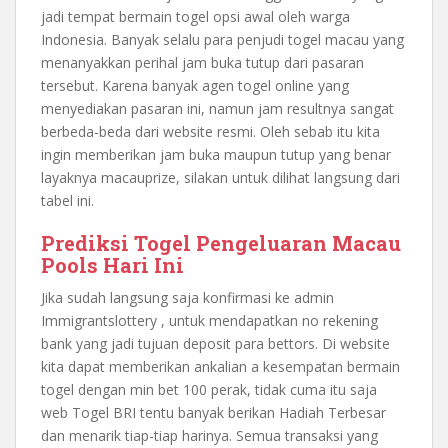
jadi tempat bermain togel opsi awal oleh warga
Indonesia. Banyak selalu para penjudi togel macau yang
menanyakkan perihal jam buka tutup dari pasaran
tersebut. Karena banyak agen togel online yang
menyediakan pasaran ini, namun jam resultnya sangat
berbeda-beda dari website resmi. Oleh sebab itu kita
ingin memberikan jam buka maupun tutup yang benar
layaknya macauprize, silakan untuk dilihat langsung dari
tabel ini.
Prediksi Togel Pengeluaran Macau
Pools Hari Ini
Jika sudah langsung saja konfirmasi ke admin
Immigrantslottery , untuk mendapatkan no rekening
bank yang jadi tujuan deposit para bettors. Di website
kita dapat memberikan ankalian a kesempatan bermain
togel dengan min bet 100 perak, tidak cuma itu saja
web Togel BRI tentu banyak berikan Hadiah Terbesar
dan menarik tiap-tiap harinya. Semua transaksi yang