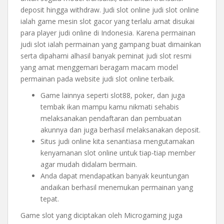
deposit hingga withdraw. Judi slot online judi slot online
ialah game mesin slot gacor yang terlalu amat disukai
para player judi online di Indonesia. Karena permainan
judi slot ialah permainan yang gampang buat dimainkan
serta dipahami alhasil banyak peminat judi slot resmi
yang amat menggemari beragam macam model
permainan pada website judi slot online terbaik.
Game lainnya seperti slot88, poker, dan juga
tembak ikan mampu kamu nikmati sehabis
melaksanakan pendaftaran dan pembuatan
akunnya dan juga berhasil melaksanakan deposit.
Situs judi online kita senantiasa mengutamakan
kenyamanan slot online untuk tiap-tiap member
agar mudah didalam bermain.
Anda dapat mendapatkan banyak keuntungan
andaikan berhasil menemukan permainan yang
tepat.
Game slot yang diciptakan oleh Microgaming juga