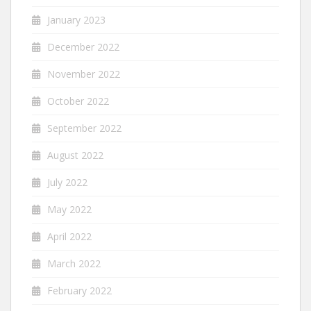
January 2023
December 2022
November 2022
October 2022
September 2022
August 2022
July 2022
May 2022
April 2022
March 2022
February 2022