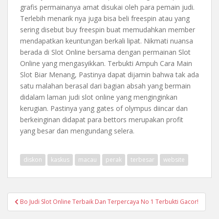
grafis permainanya amat disukai oleh para pemain judi.
Terlebih menarik nya juga bisa beli freespin atau yang
sering disebut buy freespin buat memudahkan member
mendapatkan keuntungan berkali lipat. Nikmati nuansa
berada di Slot Online bersama dengan permainan Slot
Online yang mengasyikkan. Terbukti Ampuh Cara Main
Slot Biar Menang, Pastinya dapat dijamin bahwa tak ada
satu malahan berasal dari bagian absah yang bermain
didalam laman judi slot online yang menginginkan
kerugian. Pastinya yang gates of olympus diincar dan
berkeinginan didapat para bettors merupakan profit
yang besar dan mengundang selera.
diskon
kaskus
macau
perak
terbesar
website
Post
Bo Judi Slot Online Terbaik Dan Terpercaya No 1 Terbukti Gacor!
navigation