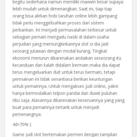
begitu sederhana namun memiliki maxwin besar supaya
lebih mudah untuk dimenangkan. Saat ini, tiap-tiap
orang bisa alirkan hobi taruhan online lebih gampang
tidak perlu menggelisahkan proses dari sistem
perbankan. Ini menjadi permasalahan terbesar untuk
sebagian pemain mengadu nasib di dalam usaha
perjudian yang memungkinkannya slot si dia jadi
seorang jutawan dengan modal kurang. Tingkat
ekonomi menurun dikarenakan andaikan seseorang itu
kecanduan dan kalah didalam bermain maka dia dapat
terus mengeluarkan duit untuk terus bermain, tetapi
permainan ini tidak senantiasa berikan keuntungan
untuk pemainnya. Untuk mengakses judi online, yakni
hanya bermodalkan telpon pandai dan duwit puluhan
ribu saja. Alasannya dikarenakan keseruannya yang yang
buat para pemainnya tertarik untuk menjadi
pemenangnya.
4d=70% )
Game judi slot bertemakan permen dengan tampilan