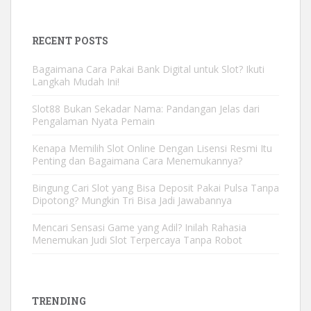
RECENT POSTS
Bagaimana Cara Pakai Bank Digital untuk Slot? Ikuti
Langkah Mudah Ini!
Slot88 Bukan Sekadar Nama: Pandangan Jelas dari
Pengalaman Nyata Pemain
Kenapa Memilih Slot Online Dengan Lisensi Resmi Itu
Penting dan Bagaimana Cara Menemukannya?
Bingung Cari Slot yang Bisa Deposit Pakai Pulsa Tanpa
Dipotong? Mungkin Tri Bisa Jadi Jawabannya
Mencari Sensasi Game yang Adil? Inilah Rahasia
Menemukan Judi Slot Terpercaya Tanpa Robot
TRENDING