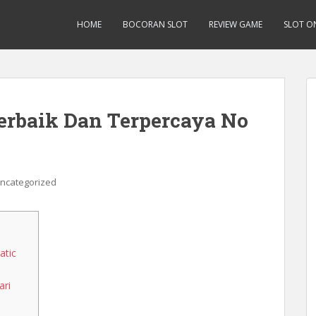
HOME
BOCORAN SLOT
REVIEW GAME
SLOT O
Terbaik Dan Terpercaya No
ncategorized
atic
ari