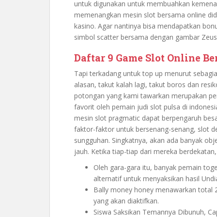
untuk digunakan untuk membuahkan kemenang
memenangkan mesin slot bersama online dida
kasino. Agar nantinya bisa mendapatkan bo
simbol scatter bersama dengan gambar Zeus
Daftar 9 Game Slot Online Be
Tapi terkadang untuk top up menurut sebagia
alasan, takut kalah lagi, takut boros dan resik
potongan yang kami tawarkan merupakan perusa
favorit oleh pemain judi slot pulsa di indon
mesin slot pragmatic dapat berpengaruh besar
faktor-faktor untuk bersenang-senang, slot
sungguhan. Singkatnya, akan ada banyak objek
jauh. Ketika tiap-tiap dari mereka berdekatan, s
Oleh gara-gara itu, banyak pemain to
alternatif untuk menyaksikan hasil Undi
Bally money honey menawarkan total 2
yang akan diaktifkan.
Siswa Saksikan Temannya Dibunuh, Cap