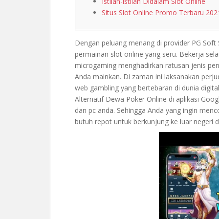
Istilah-istilah Didalam Slot Online
Situs Slot Online Promo Terbaru 202
Dengan peluang menang di provider PG Soft S
permainan slot online yang seru. Bekerja selam
microgaming menghadirkan ratusan jenis pe
Anda mainkan. Di zaman ini laksanakan per
web gambling yang bertebaran di dunia digita
Alternatif Dewa Poker Online di aplikasi Goo
dan pc anda. Sehingga Anda yang ingin menco
butuh repot untuk berkunjung ke luar negeri