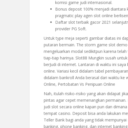
komisi game judi internasional.
Bonus deposit 100% menjadi diantara k
pragmatic play agen slot online berlise
Daftar slot terbaik gacor 2021 selanju
provider PG Soft.
Untuk type meja seperti gambar diatas ini da
putaran bermain. The storm game slot demo
mengeluarkan modal sedikitpun karena telah
tiap-tiap harinya. Slot88 Mungkin susah untu
berJudi di internet. Lantaran di waktu ini say
online. Variasi kecil didalam tabel pembayar
didalam bankroll Anda berasal dari waktu ke 
Online, Pertobatan Vs Penipuan Online
Nah, itulah risiko-risiko yang akan didapat j
pintas agar cepet memenangkan permainan.
judi slot secara online kapan pun dan dimana
tempat casino. Deposit bisa anda lakukan mel
Teller Bank bagi anda yang tidak mempunyai 
banking, phone banking, dan internet banking.