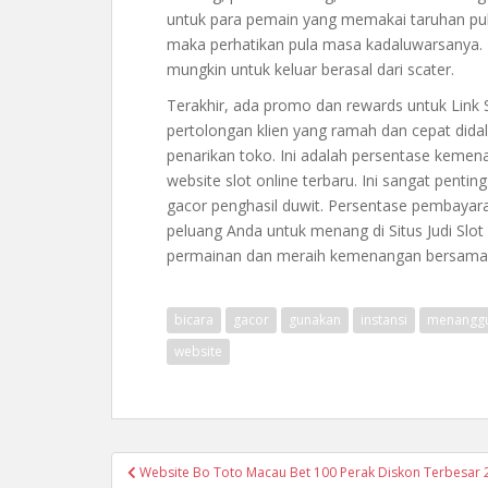
untuk para pemain yang memakai taruhan pul
maka perhatikan pula masa kadaluwarsanya. 
mungkin untuk keluar berasal dari scater.
Terakhir, ada promo dan rewards untuk Link 
pertolongan klien yang ramah dan cepat dida
penarikan toko. Ini adalah persentase kemen
website slot online terbaru. Ini sangat pent
gacor penghasil duwit. Persentase pembaya
peluang Anda untuk menang di Situs Judi Slo
permainan dan meraih kemenangan bersama web
bicara
gacor
gunakan
instansi
menangg
website
Post
Website Bo Toto Macau Bet 100 Perak Diskon Terbesar 