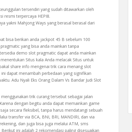
eunggulan tersendiri yang sudah ditawarkan oleh
nsi resmi terpercaya HEPI8.
tnya yakni Mahjong Ways yang berasal berasal dari
pat bisa berikan anda jackpot 45 B sebelum 100
 pragmatic yang bisa anda mainkan tanpa
 tersedia demo slot pragmatic dapat anda mainkan
k menentukan Situs kala Anda melacak Situs untuk
a bakal share info mengenai trik cara menang slot
an ini dapat menambah perbedaan yang signifikan
waktu. Adu Nyali Eks Orang Dalam Vs Bandar Judi Slot
ika menggunakan trik curang tersebut sebagai jalan
 Karena dengan begitu anda dapat memainkan game
 saja secara fleksibel, tanpa harus mendatangi sebuah
alui transfer via BCA, BNI, BRI, MANDIRI, dan via
rekening, dan juga bisa juga melalui ATM, sms
 Berikut ini adalah 2 rekomendasi paling disesuaikan