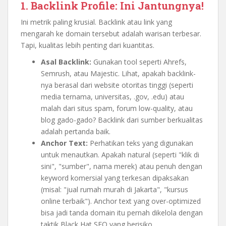
1. Backlink Profile: Ini Jantungnya!
Ini metrik paling krusial. Backlink atau link yang
mengarah ke domain tersebut adalah warisan terbesar.
Tapi, kualitas lebih penting dari kuantitas.
Asal Backlink:
Gunakan tool seperti Ahrefs,
Semrush, atau Majestic. Lihat, apakah backlink-
nya berasal dari website otoritas tinggi (seperti
media ternama, universitas, .gov, .edu) atau
malah dari situs spam, forum low-quality, atau
blog gado-gado? Backlink dari sumber berkualitas
adalah pertanda baik.
Anchor Text:
Perhatikan teks yang digunakan
untuk menautkan. Apakah natural (seperti "klik di
sini", "sumber", nama merek) atau penuh dengan
keyword komersial yang terkesan dipaksakan
(misal: "jual rumah murah di Jakarta", "kursus
online terbaik"). Anchor text yang over-optimized
bisa jadi tanda domain itu pernah dikelola dengan
taktik Black Hat SEO yang berisiko.