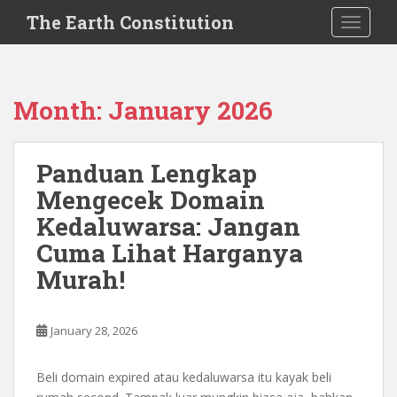
S
The Earth Constitution
TOGGLE
k
i
p
t
Month:
January 2026
o
m
a
Panduan Lengkap
i
Mengecek Domain
n
c
Kedaluwarsa: Jangan
o
Cuma Lihat Harganya
n
Murah!
t
e
n
January 28, 2026
t
Beli domain expired atau kedaluwarsa itu kayak beli