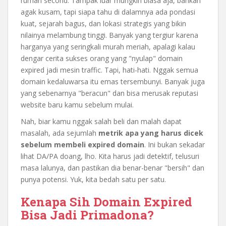
rumah second. Tampak luar mungkin biasa aja, bahkan
agak kusam, tapi siapa tahu di dalamnya ada pondasi
kuat, sejarah bagus, dan lokasi strategis yang bikin
nilainya melambung tinggi. Banyak yang tergiur karena
harganya yang seringkali murah meriah, apalagi kalau
dengar cerita sukses orang yang "nyulap" domain
expired jadi mesin traffic. Tapi, hati-hati. Nggak semua
domain kedaluwarsa itu emas tersembunyi. Banyak juga
yang sebenarnya "beracun" dan bisa merusak reputasi
website baru kamu sebelum mulai.
Nah, biar kamu nggak salah beli dan malah dapat
masalah, ada sejumlah
metrik apa yang harus dicek
sebelum membeli expired domain
. Ini bukan sekadar
lihat DA/PA doang, lho. Kita harus jadi detektif, telusuri
masa lalunya, dan pastikan dia benar-benar "bersih" dan
punya potensi. Yuk, kita bedah satu per satu.
Kenapa Sih Domain Expired
Bisa Jadi Primadona?