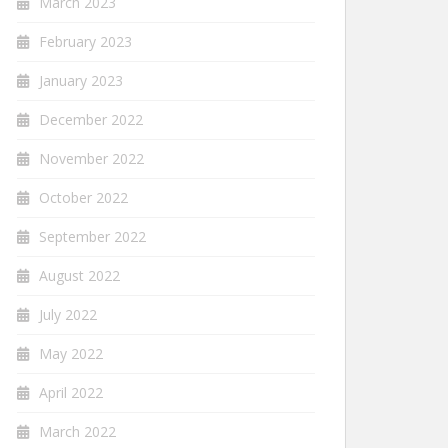
March 2023
February 2023
January 2023
December 2022
November 2022
October 2022
September 2022
August 2022
July 2022
May 2022
April 2022
March 2022