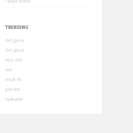
Tanpa Robot
TRENDING
slot gacor
slot gacor
situs slot
slot
result hk
Judi slot
rajakadal