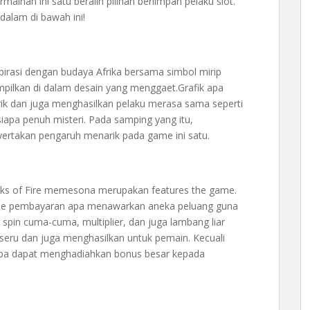
rmainan ini satu beralih pilihan berlimpah pelaku slot.
dalam di bawah ini!
pirasi dengan budaya Afrika bersama simbol mirip
ampilkan di dalam desain yang menggaet.Grafik apa
rik dan juga menghasilkan pelaku merasa sama seperti
iapa penuh misteri. Pada samping yang itu,
ertakan pengaruh menarik pada game ini satu.
sks of Fire memesona merupakan features the game.
 line pembayaran apa menawarkan aneka peluang guna
 spin cuma-cuma, multiplier, dan juga lambang liar
seru dan juga menghasilkan untuk pemain. Kecuali
f apa dapat menghadiahkan bonus besar kepada