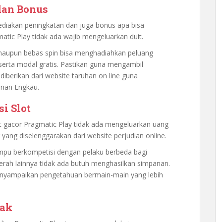
dan Bonus
yediakan peningkatan dan juga bonus apa bisa
atic Play tidak ada wajib mengeluarkan duit.
maupun bebas spin bisa menghadiahkan peluang
serta modal gratis. Pastikan guna mengambil
berikan dari website taruhan on line guna
nan Engkau.
i Slot
ot gacor Pragmatic Play tidak ada mengeluarkan uang
r yang diselenggarakan dari website perjudian online.
ampu berkompetisi dengan pelaku berbeda bagi
rah lainnya tidak ada butuh menghasilkan simpanan.
 menyampaikan pengetahuan bermain-main yang lebih
jak