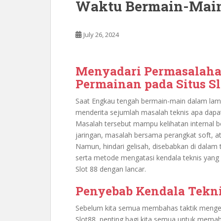
Waktu Bermain-Main 
July 26, 2024
Menyadari Permasalaha
Permainan pada Situs Sl
Saat Engkau tengah bermain-main dalam laman
menderita sejumlah masalah teknis apa dap
Masalah tersebut mampu kelihatan internal
jaringan, masalah bersama perangkat soft, ata
Namun, hindari gelisah, disebabkan di dalam 
serta metode mengatasi kendala teknis yang 
Slot 88 dengan lancar.
Penyebab Kendala Tekni
Sebelum kita semua membahas taktik mengel
Slot88, penting bagi kita semua untuk mema