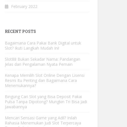
February 2022
RECENT POSTS
Bagaimana Cara Pakai Bank Digital untuk
Slot? Ikuti Langkah Mudah Ini!
Slot88 Bukan Sekadar Nama: Pandangan
Jelas dari Pengalaman Nyata Pemain
Kenapa Memilih Slot Online Dengan Lisensi
Resmi Itu Penting dan Bagaimana Cara
Menemukannya?
Bingung Cari Slot yang Bisa Deposit Pakai
Pulsa Tanpa Dipotong? Mungkin Tri Bisa Jadi
Jawabannya
Mencari Sensasi Game yang Adil? Inilah
Rahasia Menemukan Judi Slot Terpercaya