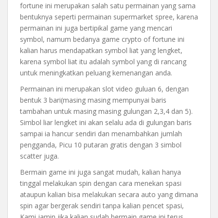
fortune ini merupakan salah satu permainan yang sama
bentuknya seperti permainan supermarket spree, karena
permainan ini juga bertipikal game yang mencari
symbol, namum bedanya game crypto of fortune ini
kalian harus mendapatkan symbol liat yang lengket,
karena symbol liat itu adalah symbol yang di rancang
untuk meningkatkan peluang kemenangan anda.
Permainan ini merupakan slot video guluan 6, dengan
bentuk 3 bari(masing masing mempunyai baris
tambahan untuk masing masing gulungan 2,3,4 dan 5).
Simbol liar lengket ini akan selalu ada di gulungan baris
sampai ia hancur sendiri dan menambahkan jumlah
pengganda, Picu 10 putaran gratis dengan 3 simbol
scatter juga.
Bermain game ini juga sangat mudah, kalian hanya
tinggal melakukan spin dengan cara menekan spasi
ataupun kalian bisa melakukan secara auto yang dimana
spin agar bergerak sendiri tanpa kalian pencet spasi,
Kami jamin jika kalian sudah bermain game ini terus