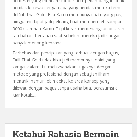
pemeran yang mencari slot berjudul penambangan tidak
hendak kecewa dengan apa yang hendak mereka temui
di Drill That Gold. Bila Kamu mempunyai batu yang pas,
hingga ini dapat jadi peluang buat memperoleh sampai
5000x taruhan Kamu. Topi keras memenangkan putaran
tambahan, bertahan saat sebelum mereka jadi sangat
banyak meriang kencana.
Terbebas dari penciptaan yang terbuat dengan bagus,
Drill That Gold tidak bisa jadi mempunyai opini yang
sangat dalam. Itu melaksanakan tugasnya dengan
metode yang profesional dengan sebagian ilham
menarik, namun lebih dekat ke area konsep yang
dilewati dengan bagus tanpa usaha buat berasumsi di
luar kotak.…
Ketahui Rahasia Bermain