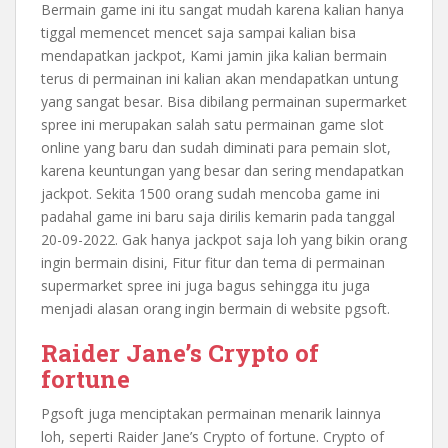
Bermain game ini itu sangat mudah karena kalian hanya
tiggal memencet mencet saja sampai kalian bisa
mendapatkan jackpot, Kami jamin jika kalian bermain
terus di permainan ini kalian akan mendapatkan untung
yang sangat besar. Bisa dibilang permainan supermarket
spree ini merupakan salah satu permainan game slot
online yang baru dan sudah diminati para pemain slot,
karena keuntungan yang besar dan sering mendapatkan
jackpot. Sekita 1500 orang sudah mencoba game ini
padahal game ini baru saja dirilis kemarin pada tanggal
20-09-2022. Gak hanya jackpot saja loh yang bikin orang
ingin bermain disini, Fitur fitur dan tema di permainan
supermarket spree ini juga bagus sehingga itu juga
menjadi alasan orang ingin bermain di website pgsoft.
Raider Jane’s Crypto of
fortune
Pgsoft juga menciptakan permainan menarik lainnya
loh, seperti Raider Jane’s Crypto of fortune. Crypto of