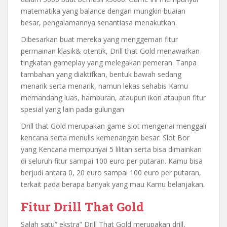
matematika yang balance dengan mungkin buaian
besar, pengalamannya senantiasa menakutkan.
Dibesarkan buat mereka yang menggemari fitur
permainan klasik& otentik, Drill that Gold menawarkan
tingkatan gameplay yang melegakan pemeran. Tanpa
tambahan yang diaktifkan, bentuk bawah sedang
menarik serta menarik, namun lekas sehabis Kamu
memandang luas, hamburan, ataupun ikon ataupun fitur
spesial yang lain pada gulungan
Drill that Gold merupakan game slot mengenai menggali
kencana serta menulis kemenangan besar. Slot Bor
yang Kencana mempunyai 5 lilitan serta bisa dimainkan
di seluruh fitur sampai 100 euro per putaran. Kamu bisa
berjudi antara 0, 20 euro sampai 100 euro per putaran,
terkait pada berapa banyak yang mau Kamu belanjakan.
Fitur Drill That Gold
Salah satu“ ekstra” Drill That Gold merupakan drill,