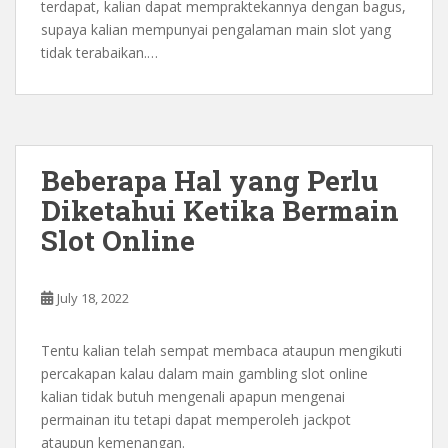
terdapat, kalian dapat mempraktekannya dengan bagus,
supaya kalian mempunyai pengalaman main slot yang
tidak terabaikan.…
Beberapa Hal yang Perlu
Diketahui Ketika Bermain
Slot Online
July 18, 2022
Tentu kalian telah sempat membaca ataupun mengikuti
percakapan kalau dalam main gambling slot online
kalian tidak butuh mengenali apapun mengenai
permainan itu tetapi dapat memperoleh jackpot
ataupun kemenangan.