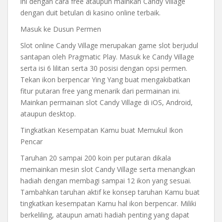
ini dengan cara free ataupun mainkan Candy Village
dengan duit betulan di kasino online terbaik.
Masuk ke Dusun Permen
Slot online Candy Village merupakan game slot berjudul
santapan oleh Pragmatic Play. Masuk ke Candy Village
serta isi 6 lilitan serta 30 posisi dengan opsi permen.
Tekan ikon berpencar Ying Yang buat mengakibatkan
fitur putaran free yang menarik dari permainan ini.
Mainkan permainan slot Candy Village di iOS, Android,
ataupun desktop.
Tingkatkan Kesempatan Kamu buat Memukul Ikon
Pencar
Taruhan 20 sampai 200 koin per putaran dikala
memainkan mesin slot Candy Village serta menangkan
hadiah dengan membagi sampai 12 ikon yang sesuai.
Tambahkan taruhan aktif ke konsep taruhan Kamu buat
tingkatkan kesempatan Kamu hal ikon berpencar. Miliki
berkeliling, ataupun amati hadiah penting yang dapat