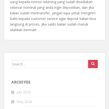
uang kepada nomor rekening yang sudah disediakan
sebesar nominal yang anda ingin depositkan, dan jika
kalian sudah mentransfer, jangan lupa untuk mengirim
bukti kepada customer service agar deposit kalian bisa
langsung di proses, Jika saldo kalian sudah masuk
silahkan bermain …
Search
for:
ARCHIVES
July 2026
May 2026