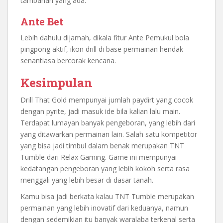
tambahan yang ada.
Ante Bet
Lebih dahulu dijamah, dikala fitur Ante Pemukul bola
pingpong aktif, ikon drill di base permainan hendak
senantiasa bercorak kencana.
Kesimpulan
Drill That Gold mempunyai jumlah paydirt yang cocok
dengan pyrite, jadi masuk ide bila kalian lalu main.
Terdapat lumayan banyak pengeboran, yang lebih dari
yang ditawarkan permainan lain. Salah satu kompetitor
yang bisa jadi timbul dalam benak merupakan TNT
Tumble dari Relax Gaming. Game ini mempunyai
kedatangan pengeboran yang lebih kokoh serta rasa
menggali yang lebih besar di dasar tanah.
Kamu bisa jadi berkata kalau TNT Tumble merupakan
permainan yang lebih inovatif dari keduanya, namun
dengan sedemikian itu banyak waralaba terkenal serta