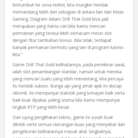
bertumbuh ke zona terkini, kita mungkin hendak
memandang lebih dari sebagian di antara lain dari Relax
Gaming. Diagram dalam Drill That Gold bisa jadi
merupakan yang Kamu cari bila Kamu mencari
permainan yang terasa lebih semacam mesin slot
dengan fitur tambahan bonus. Bila tidak, terdapat
banyak permainan bermutu yang lain di program kasino
kita.”
Game Drill That Gold kelihatannya, pada pemikiran awal,
ialah slot penambangan standar, namun untuk mereka
yang mencari suatu yang lebih menantang, kita percaya
itu hendak sukses. Bunga api yang amat apik ini diucap
xBomb. Ini mempunyai statistik yang lumayan baik serta
baik buat dipakai, paling utama bila Kamu mempunyai
tingkat RTP yang lebih besar.
Dari ujung penglihatan teknis, game ini susah buat
dikritik serta semua rancangan buas yang menyebar dari
pengeboran kelihatannya masuk akal. Singkatnya,