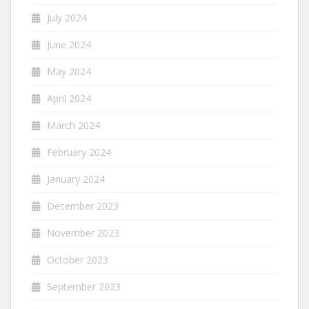
July 2024
June 2024
May 2024
April 2024
March 2024
February 2024
January 2024
December 2023
November 2023
October 2023
September 2023