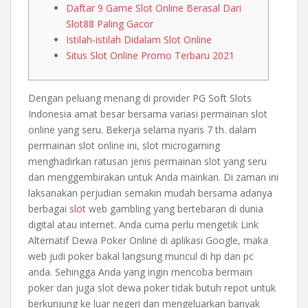
Daftar 9 Game Slot Online Berasal Dari
Slot88 Paling Gacor
Istilah-istilah Didalam Slot Online
Situs Slot Online Promo Terbaru 2021
Dengan peluang menang di provider PG Soft Slots
Indonesia amat besar bersama variasi permainan slot
online yang seru. Bekerja selama nyaris 7 th. dalam
permainan slot online ini, slot microgaming
menghadirkan ratusan jenis permainan slot yang seru
dan menggembirakan untuk Anda mainkan. Di zaman ini
laksanakan perjudian semakin mudah bersama adanya
berbagai
slot
web gambling yang bertebaran di dunia
digital atau internet. Anda cuma perlu mengetik Link
Alternatif Dewa Poker Online di aplikasi Google, maka
web judi poker bakal langsung muncul di hp dan pc
anda. Sehingga Anda yang ingin mencoba bermain
poker dan juga slot dewa poker tidak butuh repot untuk
berkunjung ke luar negeri dan mengeluarkan banyak