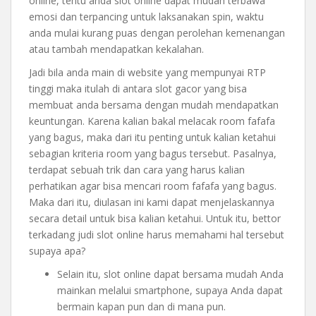
online, tentu anda slot online dapat mudah terbawa
emosi dan terpancing untuk laksanakan spin, waktu
anda mulai kurang puas dengan perolehan kemenangan
atau tambah mendapatkan kekalahan.
Jadi bila anda main di website yang mempunyai RTP
tinggi maka itulah di antara slot gacor yang bisa
membuat anda bersama dengan mudah mendapatkan
keuntungan. Karena kalian bakal melacak room fafafa
yang bagus, maka dari itu penting untuk kalian ketahui
sebagian kriteria room yang bagus tersebut. Pasalnya,
terdapat sebuah trik dan cara yang harus kalian
perhatikan agar bisa mencari room fafafa yang bagus.
Maka dari itu, diulasan ini kami dapat menjelaskannya
secara detail untuk bisa kalian ketahui. Untuk itu, bettor
terkadang judi slot online harus memahami hal tersebut
supaya apa?
Selain itu, slot online dapat bersama mudah Anda
mainkan melalui smartphone, supaya Anda dapat
bermain kapan pun dan di mana pun.