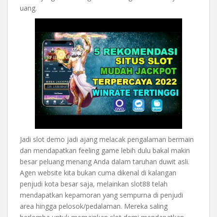
uang.
Jadi slot demo jadi ajang melacak pengalaman bermain
dan mendapatkan feeling game lebih dulu bakal makin
besar peluang menang Anda dalam taruhan duwit asli.
Agen website kita bukan cuma dikenal di kalangan
penjudi kota besar saja, melainkan slot88 telah
mendapatkan kepamoran yang sempurna di penjudi
area hingga pelosok/pedalaman. Mereka saling