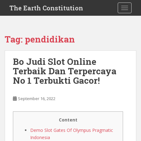
S
The Earth Constitution
TOGGLE
k
i
p
t
Tag:
pendidikan
o
m
a
Bo Judi Slot Online
i
Terbaik Dan Terpercaya
n
c
No 1 Terbukti Gacor!
o
n
t
September 16, 2022
e
n
t
Content
Demo Slot Gates Of Olympus Pragmatic
Indonesia