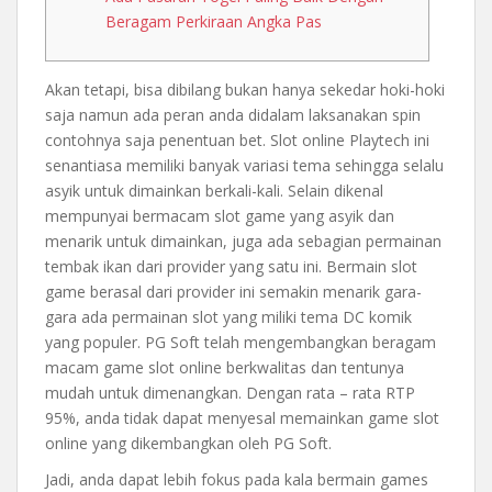
Beragam Perkiraan Angka Pas
Akan tetapi, bisa dibilang bukan hanya sekedar hoki-hoki
saja namun ada peran anda didalam laksanakan spin
contohnya saja penentuan bet. Slot online Playtech ini
senantiasa memiliki banyak variasi tema sehingga selalu
asyik untuk dimainkan berkali-kali. Selain dikenal
mempunyai bermacam slot game yang asyik dan
menarik untuk dimainkan, juga ada sebagian permainan
tembak ikan dari provider yang satu ini. Bermain slot
game berasal dari provider ini semakin menarik gara-
gara ada permainan slot yang miliki tema DC komik
yang populer. PG Soft telah mengembangkan beragam
macam game slot online berkwalitas dan tentunya
mudah untuk dimenangkan. Dengan rata – rata RTP
95%, anda tidak dapat menyesal memainkan game slot
online yang dikembangkan oleh PG Soft.
Jadi, anda dapat lebih fokus pada kala bermain games