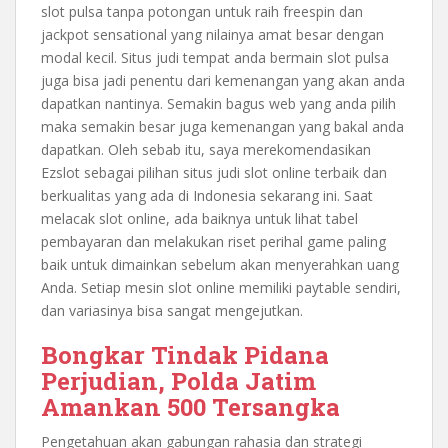
slot pulsa tanpa potongan untuk raih freespin dan
jackpot sensational yang nilainya amat besar dengan
modal kecil. Situs judi tempat anda bermain slot pulsa
juga bisa jadi penentu dari kemenangan yang akan anda
dapatkan nantinya. Semakin bagus web yang anda pilih
maka semakin besar juga kemenangan yang bakal anda
dapatkan. Oleh sebab itu, saya merekomendasikan
Ezslot sebagai pilihan situs judi slot online terbaik dan
berkualitas yang ada di Indonesia sekarang ini. Saat
melacak slot online, ada baiknya untuk lihat tabel
pembayaran dan melakukan riset perihal game paling
baik untuk dimainkan sebelum akan menyerahkan uang
Anda. Setiap mesin slot online memiliki paytable sendiri,
dan variasinya bisa sangat mengejutkan.
Bongkar Tindak Pidana
Perjudian, Polda Jatim
Amankan 500 Tersangka
Pengetahuan akan gabungan rahasia dan strategi