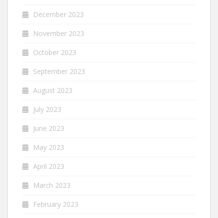
December 2023
November 2023
October 2023
September 2023
August 2023
July 2023
June 2023
May 2023
April 2023
March 2023
February 2023