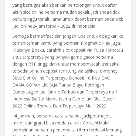
yang bertugas akan berikan pertolongan untuk daftar
akun slot online bersama mudah sekali. Jadi anda tidak
perlu tunggu terlalu lama untuk dapat bermain pada web
judi online24jam terbaik 2022 di Indonesia.
Semoga bermanfaat dan jangan lupa untuk dibagikan ke
teman-teman kamu yang bermain Pragmatic Play juga.
Makanya Bosku, caralink slot deposit via Pulsa 10rbatau
situs terpercaya yang banyak game gacor bersama
dengan RTP tinggi dan untuk mempermudah transaksi,
tersedia pilihan deposit terhitung via aplikasi e-money.
Situs Slot Online Terpercaya Deposit 10 Ribu OVO
DANA GOPAY LINKAJA Tanpa Biaya Potongan
ContentAgen Judi Online Terbaik dan Terpercaya no 1
IndonesiaDaftar Nama Nama Game Judi Slot Gacor
2022 Online Terbaik Dan Terpercaya No 1 2022
Ini jaminan, bersama cara tersebut jackpot major,
minor dan grand bisa mudah diraih. ContentMulai
permainan bersama penempatan item terdekatMenang