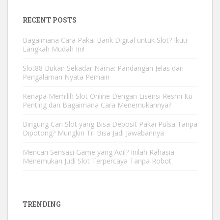
RECENT POSTS
Bagaimana Cara Pakai Bank Digital untuk Slot? Ikuti
Langkah Mudah Ini!
Slot88 Bukan Sekadar Nama: Pandangan Jelas dari
Pengalaman Nyata Pemain
Kenapa Memilih Slot Online Dengan Lisensi Resmi Itu
Penting dan Bagaimana Cara Menemukannya?
Bingung Cari Slot yang Bisa Deposit Pakai Pulsa Tanpa
Dipotong? Mungkin Tri Bisa Jadi Jawabannya
Mencari Sensasi Game yang Adil? Inilah Rahasia
Menemukan Judi Slot Terpercaya Tanpa Robot
TRENDING