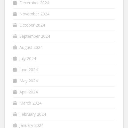
December 2024
November 2024
October 2024
September 2024
August 2024
July 2024
June 2024
May 2024
April 2024
March 2024
February 2024
January 2024