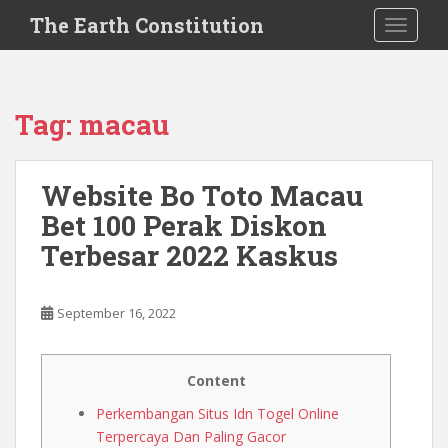
S
The Earth Constitution
TOGGLE
k
i
p
t
Tag:
macau
o
m
a
Website Bo Toto Macau
i
Bet 100 Perak Diskon
n
c
Terbesar 2022 Kaskus
o
n
t
September 16, 2022
e
n
t
Content
Perkembangan Situs Idn Togel Online
Terpercaya Dan Paling Gacor