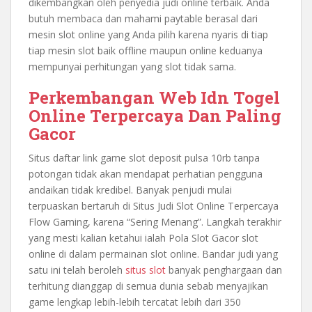
dikembangkan oleh penyedia judi online terbaik. Anda
butuh membaca dan mahami paytable berasal dari
mesin slot online yang Anda pilih karena nyaris di tiap
tiap mesin slot baik offline maupun online keduanya
mempunyai perhitungan yang slot tidak sama.
Perkembangan Web Idn Togel
Online Terpercaya Dan Paling
Gacor
Situs daftar link game slot deposit pulsa 10rb tanpa
potongan tidak akan mendapat perhatian pengguna
andaikan tidak kredibel. Banyak penjudi mulai
terpuaskan bertaruh di Situs Judi Slot Online Terpercaya
Flow Gaming, karena “Sering Menang”. Langkah terakhir
yang mesti kalian ketahui ialah Pola Slot Gacor slot
online di dalam permainan slot online. Bandar judi yang
satu ini telah beroleh
situs slot
banyak penghargaan dan
terhitung dianggap di semua dunia sebab menyajikan
game lengkap lebih-lebih tercatat lebih dari 350