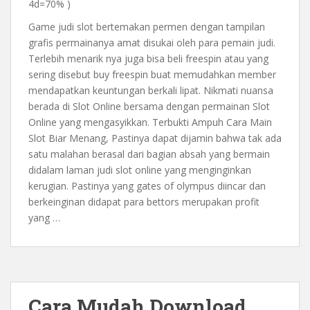
4d=70% )
Game judi slot bertemakan permen dengan tampilan
grafis permainanya amat disukai oleh para pemain judi.
Terlebih menarik nya juga bisa beli freespin atau yang
sering disebut buy freespin buat memudahkan member
mendapatkan keuntungan berkali lipat. Nikmati nuansa
berada di Slot Online bersama dengan permainan Slot
Online yang mengasyikkan. Terbukti Ampuh Cara Main
Slot Biar Menang, Pastinya dapat dijamin bahwa tak ada
satu malahan berasal dari bagian absah yang bermain
didalam laman judi slot online yang menginginkan
kerugian. Pastinya yang gates of olympus diincar dan
berkeinginan didapat para bettors merupakan profit
yang …
Cara Mudah Download