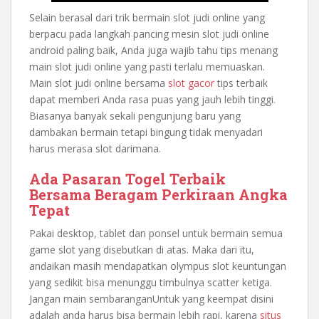
Selain berasal dari trik bermain slot judi online yang
berpacu pada langkah pancing mesin slot judi online
android paling baik, Anda juga wajib tahu tips menang
main slot judi online yang pasti terlalu memuaskan.
Main slot judi online bersama
slot gacor
tips terbaik
dapat memberi Anda rasa puas yang jauh lebih tinggi.
Biasanya banyak sekali pengunjung baru yang
dambakan bermain tetapi bingung tidak menyadari
harus merasa slot darimana.
Ada Pasaran Togel Terbaik
Bersama Beragam Perkiraan Angka
Tepat
Pakai desktop, tablet dan ponsel untuk bermain semua
game slot yang disebutkan di atas. Maka dari itu,
andaikan masih mendapatkan olympus slot keuntungan
yang sedikit bisa menunggu timbulnya scatter ketiga.
Jangan main sembaranganUntuk yang keempat disini
adalah anda harus bisa bermain lebih rapi, karena
situs