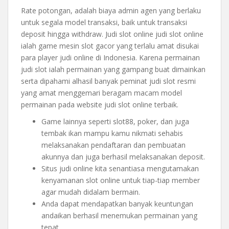
Rate potongan, adalah biaya admin agen yang berlaku
untuk segala model transaksi, baik untuk transaksi
deposit hingga withdraw. Judi slot online judi slot online
ialah game mesin slot gacor yang terlalu amat disukai
para player judi online di Indonesia. Karena permainan
judi slot ialah permainan yang gampang buat dimainkan
serta dipahami alhasil banyak peminat judi slot resmi
yang amat menggemari beragam macam model
permainan pada website judi slot online terbaik.
Game lainnya seperti slot88, poker, dan juga
tembak ikan mampu kamu nikmati sehabis
melaksanakan pendaftaran dan pembuatan
akunnya dan juga berhasil melaksanakan deposit.
Situs judi online kita senantiasa mengutamakan
kenyamanan slot online untuk tiap-tiap member
agar mudah didalam bermain.
Anda dapat mendapatkan banyak keuntungan
andaikan berhasil menemukan permainan yang
tepat.