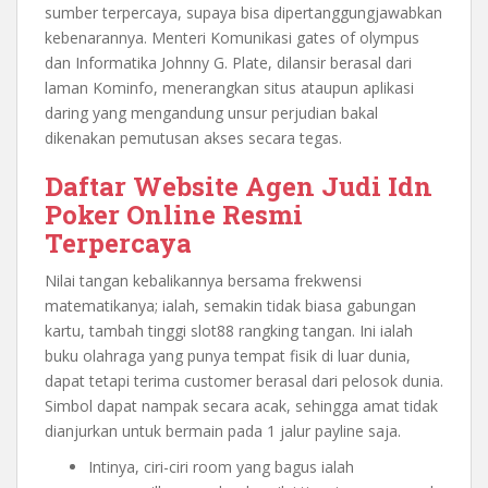
sumber terpercaya, supaya bisa dipertanggungjawabkan
kebenarannya. Menteri Komunikasi gates of olympus
dan Informatika Johnny G. Plate, dilansir berasal dari
laman Kominfo, menerangkan situs ataupun aplikasi
daring yang mengandung unsur perjudian bakal
dikenakan pemutusan akses secara tegas.
Daftar Website Agen Judi Idn
Poker Online Resmi
Terpercaya
Nilai tangan kebalikannya bersama frekwensi
matematikanya; ialah, semakin tidak biasa gabungan
kartu, tambah tinggi slot88 rangking tangan. Ini ialah
buku olahraga yang punya tempat fisik di luar dunia,
dapat tetapi terima customer berasal dari pelosok dunia.
Simbol dapat nampak secara acak, sehingga amat tidak
dianjurkan untuk bermain pada 1 jalur payline saja.
Intinya, ciri-ciri room yang bagus ialah