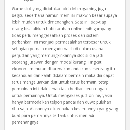
Game slot yang diciptakan oleh Microgaming juga
begitu sederhana namun memiliki maxwin besar supaya
lebih mudah untuk dimenangkan. Saat ini, tiap-tiap
orang bisa alirkan hobi taruhan online lebih gampang
tidak perlu menggelisahkan proses dari sistem
perbankan. Ini menjadi permasalahan terbesar untuk
sebagian pemain mengadu nasib di dalam usaha
perjudian yang memungkinkannya slot si dia jadi
seorang jutawan dengan modal kurang. Tingkat
ekonomi menurun dikarenakan andaikan seseorang itu
kecanduan dan kalah didalam bermain maka dia dapat
terus mengeluarkan duit untuk terus bermain, tetapi
permainan ini tidak senantiasa berikan keuntungan
untuk pemainnya. Untuk mengakses judi online, yakni
hanya bermodalkan telpon pandai dan duwit puluhan
ribu saja. Alasannya dikarenakan keseruannya yang yang
buat para pemainnya tertarik untuk menjadi
pemenangnya.