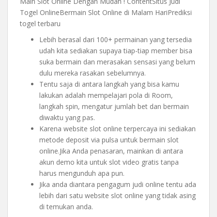
Main Slot Online Dengan Mudah ! ContentSitus Judi
Togel OnlineBermain Slot Online di Malam HariPrediksi
togel terbaru
Lebih berasal dari 100+ permainan yang tersedia
udah kita sediakan supaya tiap-tiap member bisa
suka bermain dan merasakan sensasi yang belum
dulu mereka rasakan sebelumnya.
Tentu saja di antara langkah yang bisa kamu
lakukan adalah mempelajari pola di Room,
langkah spin, mengatur jumlah bet dan bermain
diwaktu yang pas.
Karena website slot online terpercaya ini sediakan
metode deposit via pulsa untuk bermain slot
online.Jika Anda penasaran, mainkan di antara
akun demo kita untuk slot video gratis tanpa
harus mengunduh apa pun.
Jika anda diantara pengagum judi online tentu ada
lebih dari satu website slot online yang tidak asing
di temukan anda.