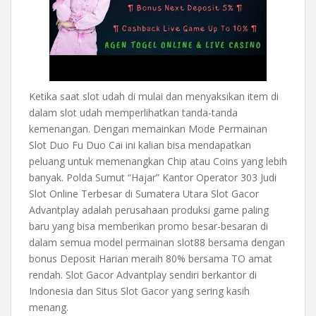
Ketika saat slot udah di mulai dan menyaksikan item di
dalam slot udah memperlihatkan tanda-tanda
kemenangan. Dengan memainkan Mode Permainan
Slot Duo Fu Duo Cai ini kalian bisa mendapatkan
peluang untuk memenangkan Chip atau Coins yang lebih
banyak. Polda Sumut “Hajar” Kantor Operator 303 Judi
Slot Online Terbesar di Sumatera Utara Slot Gacor
Advantplay adalah perusahaan produksi game paling
baru yang bisa memberikan promo besar-besaran di
dalam semua model permainan slot88 bersama dengan
bonus Deposit Harian meraih 80% bersama TO amat
rendah. Slot Gacor Advantplay sendiri berkantor di
Indonesia dan Situs Slot Gacor yang sering kasih
menang.