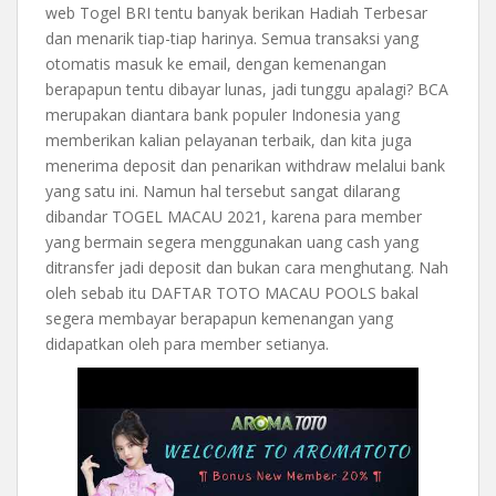
web Togel BRI tentu banyak berikan Hadiah Terbesar
dan menarik tiap-tiap harinya. Semua transaksi yang
otomatis masuk ke email, dengan kemenangan
berapapun tentu dibayar lunas, jadi tunggu apalagi? BCA
merupakan diantara bank populer Indonesia yang
memberikan kalian pelayanan terbaik, dan kita juga
menerima deposit dan penarikan withdraw melalui bank
yang satu ini. Namun hal tersebut sangat dilarang
dibandar TOGEL MACAU 2021, karena para member
yang bermain segera menggunakan uang cash yang
ditransfer jadi deposit dan bukan cara menghutang. Nah
oleh sebab itu DAFTAR TOTO MACAU POOLS bakal
segera membayar berapapun kemenangan yang
didapatkan oleh para member setianya.