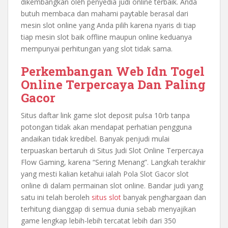
dikembangkan oleh penyedia judi online terbaik. Anda
butuh membaca dan mahami paytable berasal dari
mesin slot online yang Anda pilih karena nyaris di tiap
tiap mesin slot baik offline maupun online keduanya
mempunyai perhitungan yang slot tidak sama.
Perkembangan Web Idn Togel
Online Terpercaya Dan Paling
Gacor
Situs daftar link game slot deposit pulsa 10rb tanpa
potongan tidak akan mendapat perhatian pengguna
andaikan tidak kredibel. Banyak penjudi mulai
terpuaskan bertaruh di Situs Judi Slot Online Terpercaya
Flow Gaming, karena “Sering Menang”. Langkah terakhir
yang mesti kalian ketahui ialah Pola Slot Gacor slot
online di dalam permainan slot online. Bandar judi yang
satu ini telah beroleh
situs slot
banyak penghargaan dan
terhitung dianggap di semua dunia sebab menyajikan
game lengkap lebih-lebih tercatat lebih dari 350