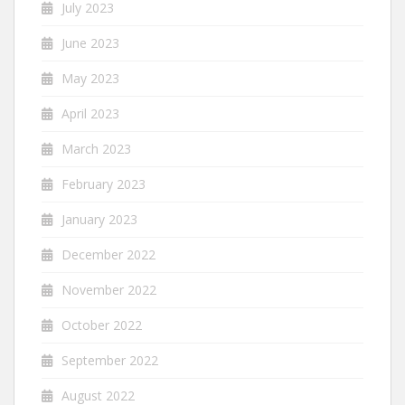
July 2023
June 2023
May 2023
April 2023
March 2023
February 2023
January 2023
December 2022
November 2022
October 2022
September 2022
August 2022