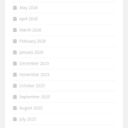
May 2026
April 2026
March 2026
February 2026
January 2026
December 2025
November 2025
October 2025
September 2025
August 2025
July 2025