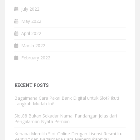
July 2022
May 2022
April 2022
March 2022
February 2022
RECENT POSTS
Bagaimana Cara Pakai Bank Digital untuk Slot? Ikuti
Langkah Mudah Ini!
Slot88 Bukan Sekadar Nama: Pandangan Jelas dari
Pengalaman Nyata Pemain
Kenapa Memilih Slot Online Dengan Lisensi Resmi Itu
Penting dan Bagaimana Cara Menemukannya?