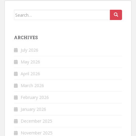
Search
for:
ARCHIVES
July 2026
May 2026
April 2026
March 2026
February 2026
January 2026
December 2025
November 2025