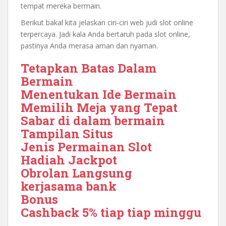
tempat mereka bermain.
Berikut bakal kita jelaskan ciri-ciri web judi slot online
terpercaya. Jadi kala Anda bertaruh pada slot online,
pastinya Anda merasa aman dan nyaman.
Tetapkan Batas Dalam
Bermain
Menentukan Ide Bermain
Memilih Meja yang Tepat
Sabar di dalam bermain
Tampilan Situs
Jenis Permainan Slot
Hadiah Jackpot
Obrolan Langsung
kerjasama bank
Bonus
Cashback 5% tiap tiap minggu