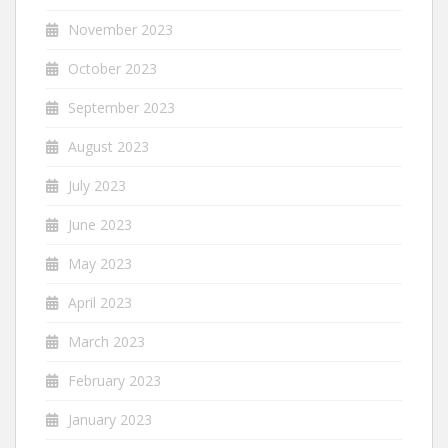
November 2023
October 2023
September 2023
August 2023
July 2023
June 2023
May 2023
April 2023
March 2023
February 2023
January 2023