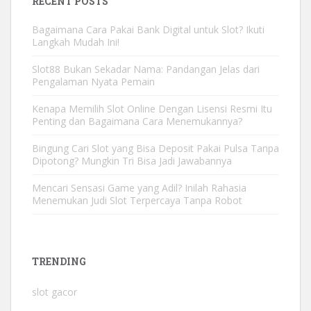
RECENT POSTS
Bagaimana Cara Pakai Bank Digital untuk Slot? Ikuti
Langkah Mudah Ini!
Slot88 Bukan Sekadar Nama: Pandangan Jelas dari
Pengalaman Nyata Pemain
Kenapa Memilih Slot Online Dengan Lisensi Resmi Itu
Penting dan Bagaimana Cara Menemukannya?
Bingung Cari Slot yang Bisa Deposit Pakai Pulsa Tanpa
Dipotong? Mungkin Tri Bisa Jadi Jawabannya
Mencari Sensasi Game yang Adil? Inilah Rahasia
Menemukan Judi Slot Terpercaya Tanpa Robot
TRENDING
slot gacor