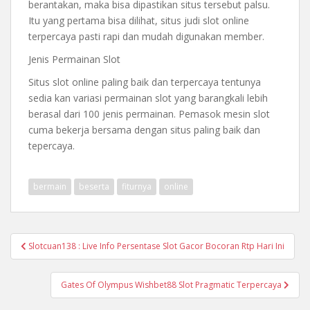
berantakan, maka bisa dipastikan situs tersebut palsu.
Itu yang pertama bisa dilihat, situs judi slot online
terpercaya pasti rapi dan mudah digunakan member.
Jenis Permainan Slot
Situs slot online paling baik dan terpercaya tentunya
sedia kan variasi permainan slot yang barangkali lebih
berasal dari 100 jenis permainan. Pemasok mesin slot
cuma bekerja bersama dengan situs paling baik dan
tepercaya.
bermain
beserta
fiturnya
online
Post
Slotcuan138 : Live Info Persentase Slot Gacor Bocoran Rtp Hari Ini
navigation
Gates Of Olympus Wishbet88 Slot Pragmatic Terpercaya