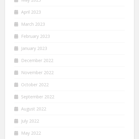
April 2023
March 2023
February 2023
January 2023
December 2022
November 2022
October 2022
September 2022
August 2022
July 2022
May 2022