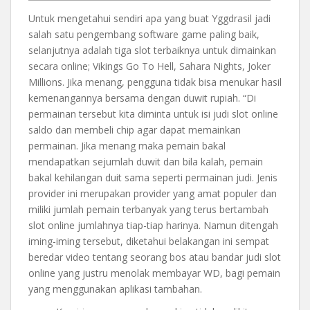
Untuk mengetahui sendiri apa yang buat Yggdrasil jadi
salah satu pengembang software game paling baik,
selanjutnya adalah tiga slot terbaiknya untuk dimainkan
secara online; Vikings Go To Hell, Sahara Nights, Joker
Millions. Jika menang, pengguna tidak bisa menukar hasil
kemenangannya bersama dengan duwit rupiah. “Di
permainan tersebut kita diminta untuk isi judi slot online
saldo dan membeli chip agar dapat memainkan
permainan. Jika menang maka pemain bakal
mendapatkan sejumlah duwit dan bila kalah, pemain
bakal kehilangan duit sama seperti permainan judi. Jenis
provider ini merupakan provider yang amat populer dan
miliki jumlah pemain terbanyak yang terus bertambah
slot online jumlahnya tiap-tiap harinya. Namun ditengah
iming-iming tersebut, diketahui belakangan ini sempat
beredar video tentang seorang bos atau bandar judi slot
online yang justru menolak membayar WD, bagi pemain
yang menggunakan aplikasi tambahan.