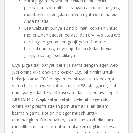
Kami juga menawarkan sekian tidak sedikit
permainan slot online teranyar casino online yang
memberikan pengalaman klub nyata di mana pun
Anda berada.
Bila waktu ini punya 12 no pilihan, cobalah untuk
menentukan paduan berasal dari 8/4, 4/8 atau 6/6
dari bagian genap dan ganjil yakni 4 nomer
berasal dari bagian genap dan no 8 dari bagian
ganjil, bisa juga sebaliknya.
CQ9 juga tidak banyak bekerja sama dengan agen web
judi online dikarenakan provider CQ9 pilih milih untuk
bekerja sama. CQ9 hanya menentukan untuk bekerja
sama bersama web slot online, slot88, slot gacor, slot
dana yang udah terverifikasi safe dan terpercaya seperti
MUDAH4D. Wajib kalian ketahui, Memilih agen slot
online yang resmi adalah poin utama kalian dalam
bermain game slot online agar mudah untuk
dimenangkan. Dikarenakan, Jika kalian salah didalam
memilih situs judi slot online maka kemungkinan besar