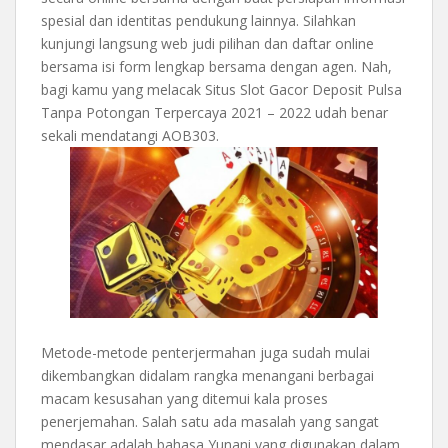
spesial dan identitas pendukung lainnya. Silahkan
kunjungi langsung web judi pilihan dan daftar online
bersama isi form lengkap bersama dengan agen. Nah,
bagi kamu yang melacak Situs Slot Gacor Deposit Pulsa
Tanpa Potongan Terpercaya 2021 – 2022 udah benar
sekali mendatangi AOB303.
Metode-metode penterjermahan juga sudah mulai
dikembangkan didalam rangka menangani berbagai
macam kesusahan yang ditemui kala proses
penerjemahan. Salah satu ada masalah yang sangat
mendasar adalah bahasa Yunani yang digunakan dalam