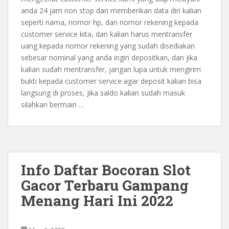
anda 24 jam non stop dan memberikan data diri kalian
seperti nama, nomor hp, dan nomor rekening kepada
customer service kita, dan kalian harus mentransfer
uang kepada nomor rekening yang sudah disediakan
sebesar nominal yang anda ingin depositkan, dan jika
kalian sudah mentransfer, jangan lupa untuk mengirim
bukti kepada customer service agar deposit kalian bisa
langsung di proses, Jika saldo kalian sudah masuk
silahkan bermain …
Info Daftar Bocoran Slot
Gacor Terbaru Gampang
Menang Hari Ini 2022