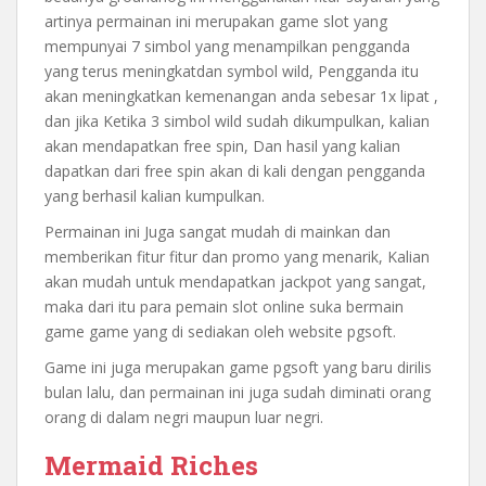
artinya permainan ini merupakan game slot yang
mempunyai 7 simbol yang menampilkan pengganda
yang terus meningkatdan symbol wild, Pengganda itu
akan meningkatkan kemenangan anda sebesar 1x lipat ,
dan jika Ketika 3 simbol wild sudah dikumpulkan, kalian
akan mendapatkan free spin, Dan hasil yang kalian
dapatkan dari free spin akan di kali dengan pengganda
yang berhasil kalian kumpulkan.
Permainan ini Juga sangat mudah di mainkan dan
memberikan fitur fitur dan promo yang menarik, Kalian
akan mudah untuk mendapatkan jackpot yang sangat,
maka dari itu para pemain slot online suka bermain
game game yang di sediakan oleh website pgsoft.
Game ini juga merupakan game pgsoft yang baru dirilis
bulan lalu, dan permainan ini juga sudah diminati orang
orang di dalam negri maupun luar negri.
Mermaid Riches