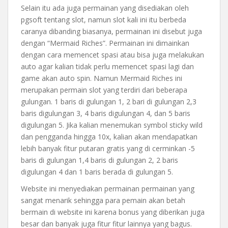
Selain itu ada juga permainan yang disediakan oleh
pgsoft tentang slot, namun slot kali ini itu berbeda
caranya dibanding biasanya, permainan ini disebut juga
dengan “Mermaid Riches”. Permainan ini dimainkan
dengan cara memencet spasi atau bisa juga melakukan
auto agar kalian tidak perlu memencet spasi lagi dan
game akan auto spin. Namun Mermaid Riches ini
merupakan permain slot yang terdiri dari beberapa
gulungan. 1 baris di gulungan 1, 2 bari di gulungan 2,3
baris digulungan 3, 4 baris digulungan 4, dan 5 baris
digulungan 5. Jika kalian menemukan symbol sticky wild
dan pengganda hingga 10x, kalian akan mendapatkan
lebih banyak fitur putaran gratis yang di cerminkan -5
baris di gulungan 1,4 baris di gulungan 2, 2 baris
digulungan 4 dan 1 baris berada di gulungan 5.
Website ini menyediakan permainan permainan yang
sangat menarik sehingga para pemain akan betah
bermain di website ini karena bonus yang diberikan juga
besar dan banyak juga fitur fitur lainnya yang bagus.