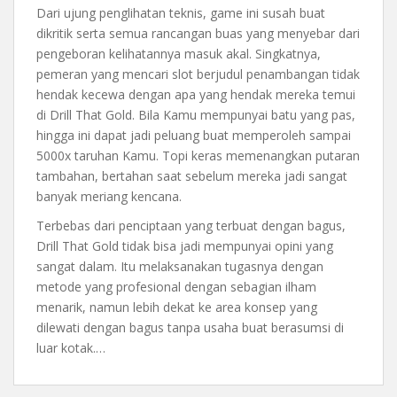
Dari ujung penglihatan teknis, game ini susah buat
dikritik serta semua rancangan buas yang menyebar dari
pengeboran kelihatannya masuk akal. Singkatnya,
pemeran yang mencari slot berjudul penambangan tidak
hendak kecewa dengan apa yang hendak mereka temui
di Drill That Gold. Bila Kamu mempunyai batu yang pas,
hingga ini dapat jadi peluang buat memperoleh sampai
5000x taruhan Kamu. Topi keras memenangkan putaran
tambahan, bertahan saat sebelum mereka jadi sangat
banyak meriang kencana.
Terbebas dari penciptaan yang terbuat dengan bagus,
Drill That Gold tidak bisa jadi mempunyai opini yang
sangat dalam. Itu melaksanakan tugasnya dengan
metode yang profesional dengan sebagian ilham
menarik, namun lebih dekat ke area konsep yang
dilewati dengan bagus tanpa usaha buat berasumsi di
luar kotak.…