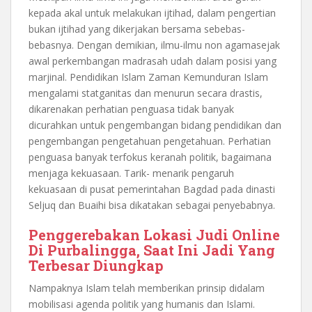
kepada akal untuk melakukan ijtihad, dalam pengertian
bukan ijtihad yang dikerjakan bersama sebebas-
bebasnya. Dengan demikian, ilmu-ilmu non agamasejak
awal perkembangan madrasah udah dalam posisi yang
marjinal. Pendidikan Islam Zaman Kemunduran Islam
mengalami statganitas dan menurun secara drastis,
dikarenakan perhatian penguasa tidak banyak
dicurahkan untuk pengembangan bidang pendidikan dan
pengembangan pengetahuan pengetahuan. Perhatian
penguasa banyak terfokus keranah politik, bagaimana
menjaga kekuasaan. Tarik- menarik pengaruh
kekuasaan di pusat pemerintahan Bagdad pada dinasti
Seljuq dan Buaihi bisa dikatakan sebagai penyebabnya.
Penggerebakan Lokasi Judi Online
Di Purbalingga, Saat Ini Jadi Yang
Terbesar Diungkap
Nampaknya Islam telah memberikan prinsip didalam
mobilisasi agenda politik yang humanis dan Islami.