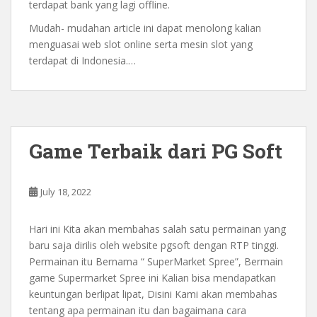
terdapat bank yang lagi offline.
Mudah- mudahan article ini dapat menolong kalian
menguasai web slot online serta mesin slot yang
terdapat di Indonesia.…
Game Terbaik dari PG Soft
July 18, 2022
Hari ini Kita akan membahas salah satu permainan yang
baru saja dirilis oleh website pgsoft dengan RTP tinggi.
Permainan itu Bernama “ SuperMarket Spree”, Bermain
game Supermarket Spree ini Kalian bisa mendapatkan
keuntungan berlipat lipat, Disini Kami akan membahas
tentang apa permainan itu dan bagaimana cara