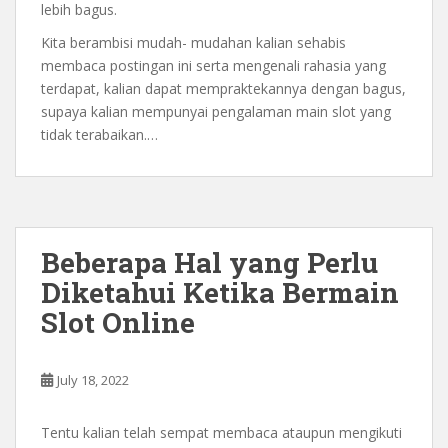
lebih bagus.
Kita berambisi mudah- mudahan kalian sehabis
membaca postingan ini serta mengenali rahasia yang
terdapat, kalian dapat mempraktekannya dengan bagus,
supaya kalian mempunyai pengalaman main slot yang
tidak terabaikan.…
Beberapa Hal yang Perlu
Diketahui Ketika Bermain
Slot Online
July 18, 2022
Tentu kalian telah sempat membaca ataupun mengikuti