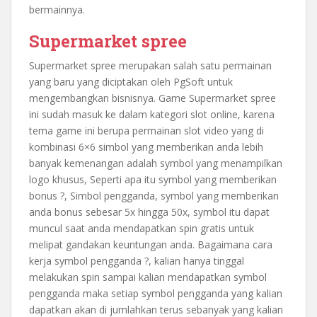
bermainnya.
Supermarket spree
Supermarket spree merupakan salah satu permainan
yang baru yang diciptakan oleh PgSoft untuk
mengembangkan bisnisnya. Game Supermarket spree
ini sudah masuk ke dalam kategori slot online, karena
tema game ini berupa permainan slot video yang di
kombinasi 6×6 simbol yang memberikan anda lebih
banyak kemenangan adalah symbol yang menampilkan
logo khusus, Seperti apa itu symbol yang memberikan
bonus ?, Simbol pengganda, symbol yang memberikan
anda bonus sebesar 5x hingga 50x, symbol itu dapat
muncul saat anda mendapatkan spin gratis untuk
melipat gandakan keuntungan anda. Bagaimana cara
kerja symbol pengganda ?, kalian hanya tinggal
melakukan spin sampai kalian mendapatkan symbol
pengganda maka setiap symbol pengganda yang kalian
dapatkan akan di jumlahkan terus sebanyak yang kalian