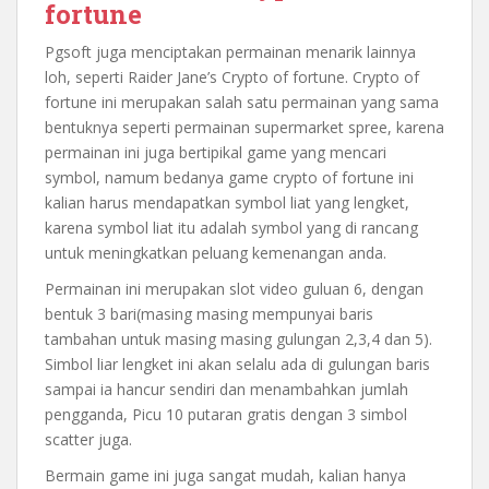
fortune
Pgsoft juga menciptakan permainan menarik lainnya
loh, seperti Raider Jane’s Crypto of fortune. Crypto of
fortune ini merupakan salah satu permainan yang sama
bentuknya seperti permainan supermarket spree, karena
permainan ini juga bertipikal game yang mencari
symbol, namum bedanya game crypto of fortune ini
kalian harus mendapatkan symbol liat yang lengket,
karena symbol liat itu adalah symbol yang di rancang
untuk meningkatkan peluang kemenangan anda.
Permainan ini merupakan slot video guluan 6, dengan
bentuk 3 bari(masing masing mempunyai baris
tambahan untuk masing masing gulungan 2,3,4 dan 5).
Simbol liar lengket ini akan selalu ada di gulungan baris
sampai ia hancur sendiri dan menambahkan jumlah
pengganda, Picu 10 putaran gratis dengan 3 simbol
scatter juga.
Bermain game ini juga sangat mudah, kalian hanya