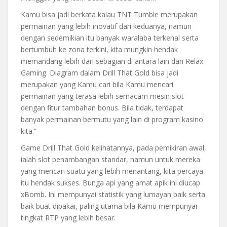
Kamu bisa jadi berkata kalau TNT Tumble merupakan
permainan yang lebih inovatif dari keduanya, namun
dengan sedemikian itu banyak waralaba terkenal serta
bertumbuh ke zona terkini, kita mungkin hendak
memandang lebih dari sebagian di antara lain dari Relax
Gaming. Diagram dalam Drill That Gold bisa jadi
merupakan yang Kamu cari bila Kamu mencari
permainan yang terasa lebih semacam mesin slot
dengan fitur tambahan bonus. Bila tidak, terdapat
banyak permainan bermutu yang lain di program kasino
kita.”
Game Drill That Gold kelihatannya, pada pemikiran awal,
ialah slot penambangan standar, namun untuk mereka
yang mencari suatu yang lebih menantang, kita percaya
itu hendak sukses. Bunga api yang amat apik ini diucap
xBomb. Ini mempunyai statistik yang lumayan baik serta
baik buat dipakai, paling utama bila Kamu mempunyai
tingkat RTP yang lebih besar.