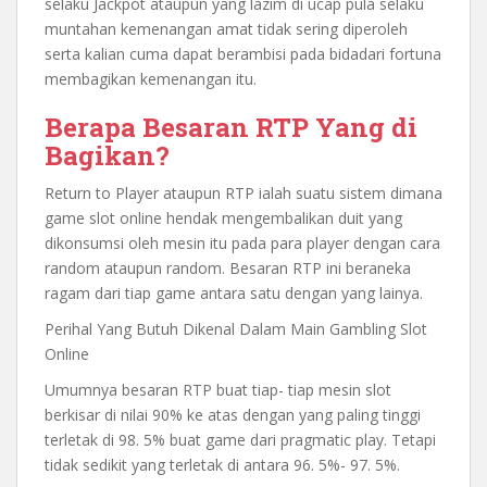
selaku Jackpot ataupun yang lazim di ucap pula selaku
muntahan kemenangan amat tidak sering diperoleh
serta kalian cuma dapat berambisi pada bidadari fortuna
membagikan kemenangan itu.
Berapa Besaran RTP Yang di
Bagikan?
Return to Player ataupun RTP ialah suatu sistem dimana
game slot online hendak mengembalikan duit yang
dikonsumsi oleh mesin itu pada para player dengan cara
random ataupun random. Besaran RTP ini beraneka
ragam dari tiap game antara satu dengan yang lainya.
Perihal Yang Butuh Dikenal Dalam Main Gambling Slot
Online
Umumnya besaran RTP buat tiap- tiap mesin slot
berkisar di nilai 90% ke atas dengan yang paling tinggi
terletak di 98. 5% buat game dari pragmatic play. Tetapi
tidak sedikit yang terletak di antara 96. 5%- 97. 5%.