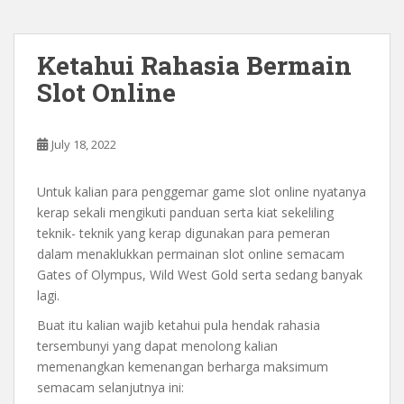
Ketahui Rahasia Bermain
Slot Online
July 18, 2022
Untuk kalian para penggemar game slot online nyatanya
kerap sekali mengikuti panduan serta kiat sekeliling
teknik- teknik yang kerap digunakan para pemeran
dalam menaklukkan permainan slot online semacam
Gates of Olympus, Wild West Gold serta sedang banyak
lagi.
Buat itu kalian wajib ketahui pula hendak rahasia
tersembunyi yang dapat menolong kalian
memenangkan kemenangan berharga maksimum
semacam selanjutnya ini: