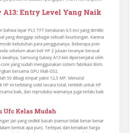
A13: Entry Level Yang Naik
ri bahwa layar PLS TFT berukuran 6.5 inci yang dimiliki
 hal yang dianggap sebagai sebuah keuntungan. Karena
komodir kebutuhan para penggunanya. Beberapa poin
nda sebelum akan beli HP 2 jutaan teranyar berasal
di awalnya, Samsung Galaxy A13 kini dipersenjatai oleh
ta-core yang sudah menggunakan sistem fabrikasi 8nm.
angkan bersama GPU Mali-G52.
dalah 50 dibagi empat yakni 12,5 MP. Menurut
P ini terbilang solid secara total, terlebih untuk HP
bersama baik, dan reproduksi warnanya juga terlalu baik
u Ufc Kelas Mudah
dengan jari yang sedikit basah (namun tidak benar-benar
idalam bentuk apa pun). Terlepas dari kenaikan harga