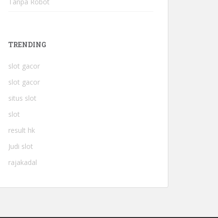
Tanpa Robot
TRENDING
slot gacor
slot gacor
situs slot
slot
result hk
Judi slot
rajakadal