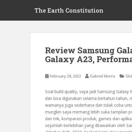
S
The Earth Constitution
k
i
p
t
o
m
Review Samsung Gala
a
Galaxy A23, Perform
i
n
c
February 28, 2022
Gabriel Morris
Slo
o
n
t
Soal build quality, saya jadi Samsung Galax
e
dan bisa digunakan selama bertahun-tahun, m
n
warnanya juga sederhana dan tidak coba untu
t
mungkin saya memang lebih suka tampilan pons
dan trik, komparasi produk, games dan aplika
sejumlah berlebihan yang ditawarkan oleh 