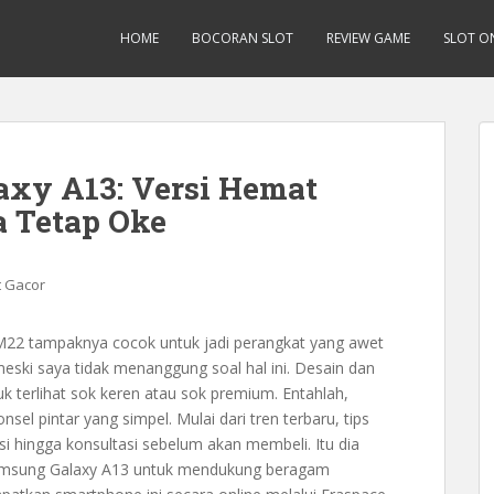
HOME
BOCORAN SLOT
REVIEW GAME
SLOT O
xy A13: Versi Hemat
a Tetap Oke
t Gacor
y M22 tampaknya cocok untuk jadi perangkat yang awet
eski saya tidak menanggung soal hal ini. Desain dan
k terlihat sok keren atau sok premium. Entahlah,
el pintar yang simpel. Mulai dari tren terbaru, tips
si hingga konsultasi sebelum akan membeli. Itu dia
Samsung Galaxy A13 untuk mendukung beragam