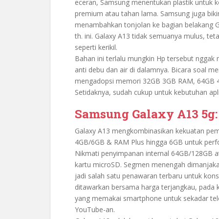
eceran, Samsung menentukan plastik untuk kon
premium atau tahan lama. Samsung juga biki
menambahkan tonjolan ke bagian belakang G
th. ini. Galaxy A13 tidak semuanya mulus, teta
seperti kerikil.
Bahan ini terlalu mungkin Hp tersebut ngga
anti debu dan air di dalamnya. Bicara soal m
mengadopsi memori 32GB 3GB RAM, 64GB 
Setidaknya, sudah cukup untuk kebutuhan apli
Samsung Galaxy A13 5g
Galaxy A13 mengkombinasikan kekuatan pe
4GB/6GB & RAM Plus hingga 6GB untuk perfor
Nikmati penyimpanan internal 64GB/128GB a
kartu microSD. Segmen menengah dimanjakan
jadi salah satu penawaran terbaru untuk kon
ditawarkan bersama harga terjangkau, pada ki
yang memakai smartphone untuk sekadar tel
YouTube-an.