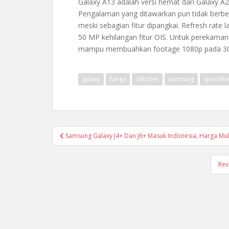
Galaxy A13 adalah versi hemat dari Galaxy A23
Pengalaman yang ditawarkan pun tidak berbed
meski sebagian fitur dipangkai. Refresh rate
50 MP kehilangan fitur OIS. Untuk perekama
mampu membuahkan footage 1080p pada 30
galaxy
harga
oktober
samsung
spesifika
Post
Samsung Galaxy J4+ Dan J6+ Masuk Indonesia, Harga Mula
navigation
Rev