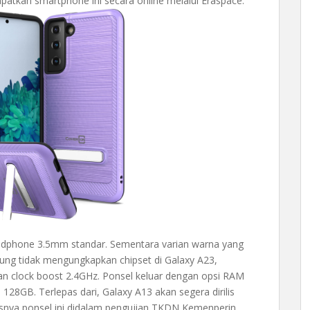
apatkan smartphone ini secara online melalui Eraspace.
dphone 3.5mm standar. Sementara varian warna yang
sung tidak mengungkapkan chipset di Galaxy A23,
 dan clock boost 2.4GHz. Ponsel keluar dengan opsi RAM
28GB. Terlepas dari, Galaxy A13 akan segera dirilis
osnya ponsel ini didalam pengujian TKDN Kemenperin.