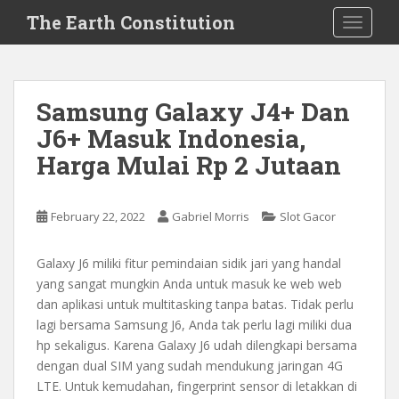
S
The Earth Constitution
TOGGLE
k
i
p
t
Samsung Galaxy J4+ Dan
o
J6+ Masuk Indonesia,
m
a
Harga Mulai Rp 2 Jutaan
i
n
c
February 22, 2022
Gabriel Morris
Slot Gacor
o
n
Galaxy J6 miliki fitur pemindaian sidik jari yang handal
t
yang sangat mungkin Anda untuk masuk ke web web
e
dan aplikasi untuk multitasking tanpa batas. Tidak perlu
n
lagi bersama Samsung J6, Anda tak perlu lagi miliki dua
t
hp sekaligus. Karena Galaxy J6 udah dilengkapi bersama
dengan dual SIM yang sudah mendukung jaringan 4G
LTE. Untuk kemudahan, fingerprint sensor di letakkan di