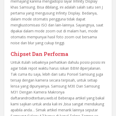
memajang karena mengadopsi layar Infinity Display
khas Samsung. Bisa dibilang, ini adalah salah satu seri J
pertama yang mengusung Infinity Display. Bedanya,
dalam mode otomatis pengguna tidak dapat
mengkustomisasi ISO dan lain-lainnya. Sayangnya, saat
dipakai dalam mode zoom out di malam hari, mode
otomatis mempunyai hasil foto zoom out bersama
noise dan blur yang cukup tinggi.
Chipset Dan Performa
Untuk itulah sebaiknya perhatikan dahulu posisi-posisi ini
agar tidak repot waktu harus isikan BBM diperjalanan.
Tak cuma itu saja, lebih dari satu Ponsel Samsung juga
tersaji dengan kamera secara terpisah, untuk setiap
lensa yang dipunyainya. Samsung M30 Dan Samsung
M31 Dengan Kamera Makronya
daftarandroidterbaru.web.id Beberapa artikel yang bakal
kami sajikan untuk anda kali ini ,bisa sangat mendukung
apabila anda… Simak artikel menarik lainnya seputar
Samsung Galaxy A7 hanya di kanal Tekno Tempo.co.