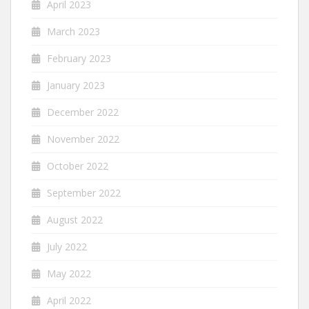
April 2023
March 2023
February 2023
January 2023
December 2022
November 2022
October 2022
September 2022
August 2022
July 2022
May 2022
April 2022