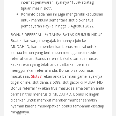
internet penawaran layaknya “100% strategi
tipuan mesin slot”.
Kominfo pada hari ini juga mengambil keputusan
untuk membuka sementara slot blokir situs
pembayaran PayPal hingga 5 Agustus 2022.
BONUS REFFERAL 1% TANPA BATAS SEUMUR HIDUP
Buat kalian yang mengajak temannya join ke
MUDAH4D, kami memberikan bonus referral untuk
semua teman yang berhimpun menggunakan kode
referral kalian. Bonus referral bakal otomatis masuk
ketika rekan yang telah anda daftarkan bermain
menggunakan referral anda. Bonus bisa otomatis
masuk saat
Slot88
rekan anda bermain game layaknya
togel online, slot dana, slot88, slot gacor di MUDAH4D.
Bonus referral 1% akan trus masuk selama teman anda
bermain trus menerus di MUDAH4D. Bonus rollingan
diberikan untuk membut member member semakin
nyaman karena mendapatkan bonus tambahan disetiap
minggunya.