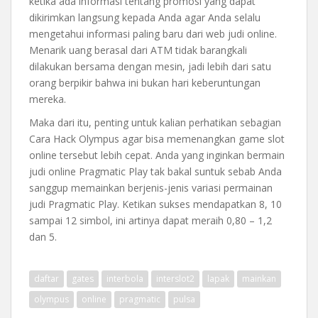
ketika ada informasi tentang promosi yang dapat
dikirimkan langsung kepada Anda agar Anda selalu
mengetahui informasi paling baru dari web judi online.
Menarik uang berasal dari ATM tidak barangkali
dilakukan bersama dengan mesin, jadi lebih dari satu
orang berpikir bahwa ini bukan hari keberuntungan
mereka.
Maka dari itu, penting untuk kalian perhatikan sebagian
Cara Hack Olympus agar bisa memenangkan game slot
online tersebut lebih cepat. Anda yang inginkan bermain
judi online Pragmatic Play tak bakal suntuk sebab Anda
sanggup memainkan berjenis-jenis variasi permainan
judi Pragmatic Play. Ketikan sukses mendapatkan 8, 10
sampai 12 simbol, ini artinya dapat meraih 0,80 – 1,2
dan 5.
daftar
gates
interbola
interslot2
lapak
mainkan
olympus
online
pragmatic
pulsa