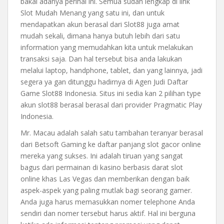
bakal adanya perihal ini. Semua sudah lengkap di link
Slot Mudah Menang yang satu ini, dan untuk
mendapatkan akun berasal dari Slot88 juga amat
mudah sekali, dimana hanya butuh lebih dari satu
information yang memudahkan kita untuk melakukan
transaksi saja. Dan hal tersebut bisa anda lakukan
melalui laptop, handphone, tablet, dan yang lainnya, jadi
segera ya gan ditunggu hadirnya di Agen Judi Daftar
Game Slot88 Indonesia. Situs ini sedia kan 2 pilihan type
akun slot88 berasal berasal dari provider Pragmatic Play
Indonesia.
Mr. Macau adalah salah satu tambahan teranyar berasal
dari Betsoft Gaming ke daftar panjang slot gacor online
mereka yang sukses. Ini adalah tiruan yang sangat
bagus dari permainan di kasino berbasis darat slot
online khas Las Vegas dan memberikan dengan baik
aspek-aspek yang paling mutlak bagi seorang gamer.
Anda juga harus memasukkan nomer telephone Anda
sendiri dan nomer tersebut harus aktif. Hal ini berguna