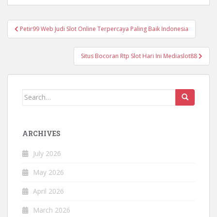
Post
Petir99 Web Judi Slot Online Terpercaya Paling Baik Indonesia
navigation
Situs Bocoran Rtp Slot Hari Ini Mediaslot88
Search
for:
ARCHIVES
July 2026
May 2026
April 2026
March 2026