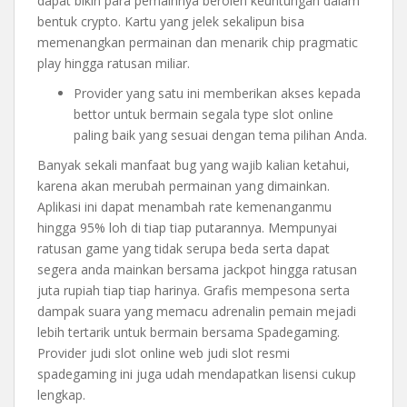
dapat bikin para pemainnya beroleh keuntungan dalam
bentuk crypto. Kartu yang jelek sekalipun bisa
memenangkan permainan dan menarik chip pragmatic
play hingga ratusan miliar.
Provider yang satu ini memberikan akses kepada
bettor untuk bermain segala type slot online
paling baik yang sesuai dengan tema pilihan Anda.
Banyak sekali manfaat bug yang wajib kalian ketahui,
karena akan merubah permainan yang dimainkan.
Aplikasi ini dapat menambah rate kemenanganmu
hingga 95% loh di tiap tiap putarannya. Mempunyai
ratusan game yang tidak serupa beda serta dapat
segera anda mainkan bersama jackpot hingga ratusan
juta rupiah tiap tiap harinya. Grafis mempesona serta
dampak suara yang memacu adrenalin pemain mejadi
lebih tertarik untuk bermain bersama Spadegaming.
Provider judi slot online web judi slot resmi
spadegaming ini juga udah mendapatkan lisensi cukup
lengkap.