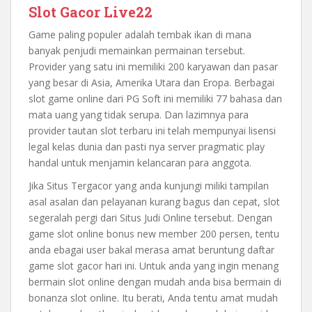
Slot Gacor Live22
Game paling populer adalah tembak ikan di mana
banyak penjudi memainkan permainan tersebut.
Provider yang satu ini memiliki 200 karyawan dan pasar
yang besar di Asia, Amerika Utara dan Eropa. Berbagai
slot game online dari PG Soft ini memiliki 77 bahasa dan
mata uang yang tidak serupa. Dan lazimnya para
provider tautan slot terbaru ini telah mempunyai lisensi
legal kelas dunia dan pasti nya server pragmatic play
handal untuk menjamin kelancaran para anggota.
Jika Situs Tergacor yang anda kunjungi miliki tampilan
asal asalan dan pelayanan kurang bagus dan cepat, slot
segeralah pergi dari Situs Judi Online tersebut. Dengan
game slot online bonus new member 200 persen, tentu
anda ebagai user bakal merasa amat beruntung daftar
game slot gacor hari ini. Untuk anda yang ingin menang
bermain slot online dengan mudah anda bisa bermain di
bonanza slot online. Itu berati, Anda tentu amat mudah