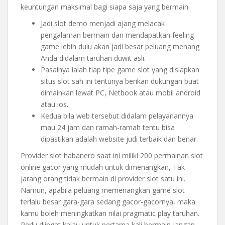
keuntungan maksimal bagi siapa saja yang bermain.
Jadi slot demo menjadi ajang melacak
pengalaman bermain dan mendapatkan feeling
game lebih dulu akan jadi besar peluang menang
Anda didalam taruhan duwit asli.
Pasalnya ialah tiap tipe game slot yang disiapkan
situs slot sah ini tentunya berikan dukungan buat
dimainkan lewat PC, Netbook atau mobil android
atau ios.
Kedua bila web tersebut didalam pelayanannya
mau 24 jam dan ramah-ramah tentu bisa
dipastikan adalah website judi terbaik dan benar.
Provider slot habanero saat ini miliki 200 permainan slot
online gacor yang mudah untuk dimenangkan, Tak
jarang orang tidak bermain di provider slot satu ini.
Namun, apabila peluang memenangkan game slot
terlalu besar gara-gara sedang gacor-gacornya, maka
kamu boleh meningkatkan nilai pragmatic play taruhan.
Perlu diingat kalau untuk pertama kali bermain jangan