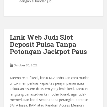
dengan si bandar judi.
…
Link Web Judi Slot
Deposit Pulsa Tanpa
Potongan Jackpot Paus
October 30, 2022
Karena relatif kecil, kartu M.2 sedia kan cara mudah
untuk memperluas kapasitas penyimpanan atau
kekuatan sistem di sistem yang lebih kecil. Kartu ini
langsung dimasukkan ke motherboard, agar tidak
memerlukan kabel seperti pada perangkat berbasis
SATA biasa. RAM atau Random Access Memory