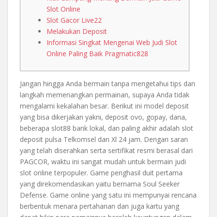
Slot Online
Slot Gacor Live22
Melakukan Deposit
Informasi Singkat Mengenai Web Judi Slot
Online Paling Baik Pragmatic828
Jangan hingga Anda bermain tanpa mengetahui tips dan
langkah memenangkan permainan, supaya Anda tidak
mengalami kekalahan besar. Berikut ini model deposit
yang bisa dikerjakan yakni, deposit ovo, gopay, dana,
beberapa slot88 bank lokal, dan paling akhir adalah slot
deposit pulsa Telkomsel dan Xl 24 jam. Dengan saran
yang telah diserahkan serta sertifikat resmi berasal dari
PAGCOR, waktu ini sangat mudah untuk bermain judi
slot online terpopuler. Game penghasil duit pertama
yang direkomendasikan yaitu bernama Soul Seeker
Defense. Game online yang satu ini mempunyai rencana
berbentuk menara pertahanan dan juga kartu yang