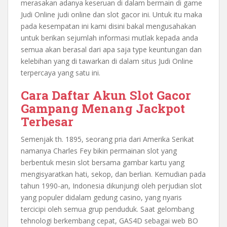
merasakan adanya keseruan di dalam bermain di game
Judi Online judi online dan slot gacor ini. Untuk itu maka
pada kesempatan ini kami disini bakal mengusahakan
untuk berikan sejumlah informasi mutlak kepada anda
semua akan berasal dari apa saja type keuntungan dan
kelebihan yang di tawarkan di dalam situs Judi Online
terpercaya yang satu ini.
Cara Daftar Akun Slot Gacor
Gampang Menang Jackpot
Terbesar
Semenjak th. 1895, seorang pria dari Amerika Serikat
namanya Charles Fey bikin permainan slot yang
berbentuk mesin slot bersama gambar kartu yang
mengisyaratkan hati, sekop, dan berlian. Kemudian pada
tahun 1990-an, Indonesia dikunjungi oleh perjudian slot
yang populer didalam gedung casino, yang nyaris
tercicipi oleh semua grup penduduk. Saat gelombang
tehnologi berkembang cepat, GAS4D sebagai web BO