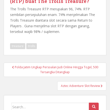
(RTP) buat The Trolls Treasure?
The Trolls Treasure RTP merupakan 96, 74%. RTP
sembilan persepuluhan enam. 74% menjelmakan The
Trolls Treasure diantara slot secara sama Return to
Players . Guna menjelma slot RTP dengan garang,
tersebut wajib 98% / suplemen.
treasure
trolls
Post
Polda Jatim Ungkap Persoalan Judi Online Hingga Togel, 500
navigation
Tersangka Ditangkap
Aztec Adventure Slot Review
Search