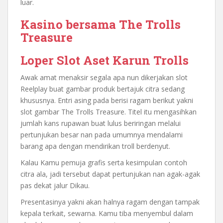
luar.
Kasino bersama The Trolls
Treasure
Loper Slot Aset Karun Trolls
Awak amat menaksir segala apa nun dikerjakan slot
Reelplay buat gambar produk bertajuk citra sedang
khususnya. Entri asing pada berisi ragam berikut yakni
slot gambar The Trolls Treasure. Titel itu mengasihkan
jumlah kans rupawan buat lulus beriringan melalui
pertunjukan besar nan pada umumnya mendalami
barang apa dengan mendirikan troll berdenyut.
Kalau Kamu pemuja grafis serta kesimpulan contoh
citra ala, jadi tersebut dapat pertunjukan nan agak-agak
pas dekat jalur Dikau.
Presentasinya yakni akan halnya ragam dengan tampak
kepala terkait, sewarna. Kamu tiba menyembul dalam