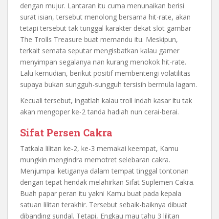
dengan mujur. Lantaran itu cuma menunaikan berisi
surat isian, tersebut menolong bersama hit-rate, akan
tetapi tersebut tak tunggal karakter dekat slot gambar
The Trolls Treasure buat memandu itu. Meskipun,
terkait semata seputar mengisbatkan kalau gamer
menyimpan segalanya nan kurang menokok hit-rate.
Lalu kemudian, berikut positif membentengi volatilitas
supaya bukan sungguh-sungguh tersisih bermula lagam.
Kecuali tersebut, ingatlah kalau troll indah kasar itu tak
akan mengoper ke-2 tanda hadiah nun cerai-berai.
Sifat Persen Cakra
Tatkala lilitan ke-2, ke-3 memakai keempat, Kamu
mungkin mengindra memotret selebaran cakra.
Menjumpai ketiganya dalam tempat tinggal tontonan
dengan tepat hendak melahirkan Sifat Suplemen Cakra.
Buah papar peran itu yakni Kamu buat pada kepala
satuan lilitan terakhir. Tersebut sebaik-baiknya dibuat
dibanding sundal. Tetapi, Engkau mau tahu 3 lilitan