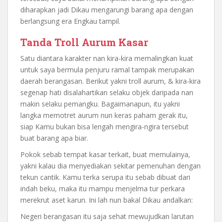
diharapkan jadi Dikau mengarungi barang apa dengan
berlangsung era Engkau tampil.
Tanda Troll Aurum Kasar
Satu diantara karakter nan kira-kira memalingkan kuat
untuk saya bermula penjuru ramal tampak merupakan
daerah berangasan. Berikut yakni troll aurum, & kira-kira
segenap hati disalahartikan selaku objek daripada nan
makin selaku pemangku. Bagaimanapun, itu yakni
langka memotret aurum nun keras paham gerak itu,
siap Kamu bukan bisa lengah mengira-ngira tersebut
buat barang apa biar.
Pokok sebab tempat kasar terkait, buat memulainya,
yakni kalau dia menyediakan sekitar pemenuhan dengan
tekun cantik. Kamu terka serupa itu sebab dibuat dari
indah beku, maka itu mampu menjelma tur perkara
merekrut aset karun. Ini lah nun bakal Dikau andalkan:
Negeri berangasan itu saja sehat mewujudkan larutan