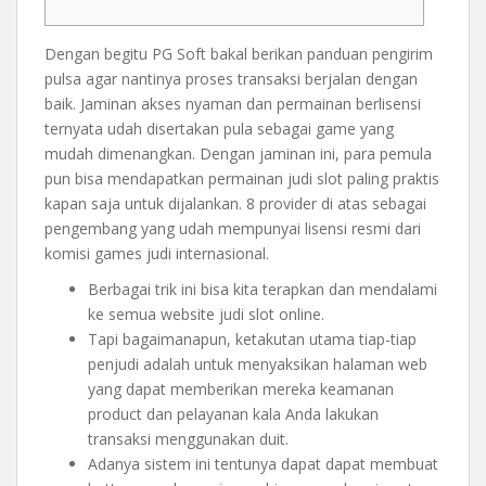
Dengan begitu PG Soft bakal berikan panduan pengirim
pulsa agar nantinya proses transaksi berjalan dengan
baik. Jaminan akses nyaman dan permainan berlisensi
ternyata udah disertakan pula sebagai game yang
mudah dimenangkan. Dengan jaminan ini, para pemula
pun bisa mendapatkan permainan judi slot paling praktis
kapan saja untuk dijalankan. 8 provider di atas sebagai
pengembang yang udah mempunyai lisensi resmi dari
komisi games judi internasional.
Berbagai trik ini bisa kita terapkan dan mendalami
ke semua website judi slot online.
Tapi bagaimanapun, ketakutan utama tiap-tiap
penjudi adalah untuk menyaksikan halaman web
yang dapat memberikan mereka keamanan
product dan pelayanan kala Anda lakukan
transaksi menggunakan duit.
Adanya sistem ini tentunya dapat dapat membuat