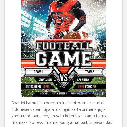
Saat ini kamu bisa bermain judi slot online resmi di
indonesia kapan juga anda ingin serta di mana juga
kamu terdapat. Dengan satu ketentuan kamu harus
memakai koneksi internet yang amat baik supaya tidak