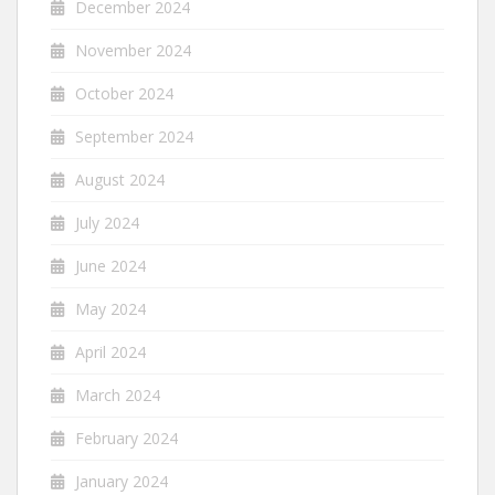
December 2024
November 2024
October 2024
September 2024
August 2024
July 2024
June 2024
May 2024
April 2024
March 2024
February 2024
January 2024