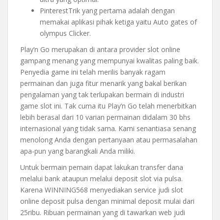
PinterestTrik yang pertama adalah dengan
memakai aplikasi pihak ketiga yaitu Auto gates of
olympus Clicker.
Play’n Go merupakan di antara provider slot online
gampang menang yang mempunyai kwalitas paling baik.
Penyedia game ini telah merilis banyak ragam
permainan dan juga fitur menarik yang bakal berikan
pengalaman yang tak terlupakan bermain di industri
game slot ini. Tak cuma itu Play’n Go telah menerbitkan
lebih berasal dari 10 varian permainan didalam 30 bhs
internasional yang tidak sama. Kami senantiasa senang
menolong Anda dengan pertanyaan atau permasalahan
apa-pun yang barangkali Anda miliki.
Untuk bermain pemain dapat lakukan transfer dana
melalui bank ataupun melalui deposit slot via pulsa.
Karena WINNING568 menyediakan service judi slot
online deposit pulsa dengan minimal deposit mulai dari
25ribu. Ribuan permainan yang di tawarkan web judi