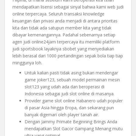
mendapatkan lisensi sebagai sinyal bahwa kami web judi
online terpercaya. Seluruh transaksi knowledge
keuangan dan privasi anda menjadi di antara prioritas
kita dan tidak ada satupun member kita yang tidak
dibayar kemenangannya. Padahal sebenarnya setiap
agen judi online24jam terpercaya itu memiliki platform
judi sportsbook layaknya sbobet yang menyediakan
lebih berasal dari 1000 pertandingan sepak bola tiap tiap
minggunya loh.
Untuk kalian pasti tidak asing bukan mendengar
game joker123, sebuah model permainan mesin
slot123 yang udah ada dan beroperasi di
Indonesia sebagai judi slot online di masanya.
Provider game slot online Habanero udah populer
di pasar Asia hingga Eropa, dan sekarang pun
banyak digemari oleh player tanah air.
Dengan Jammy Primate Beginning Brings Anda
mendapatkan Slot Gacor Gampang Menang mutu
ultra yang optimal.