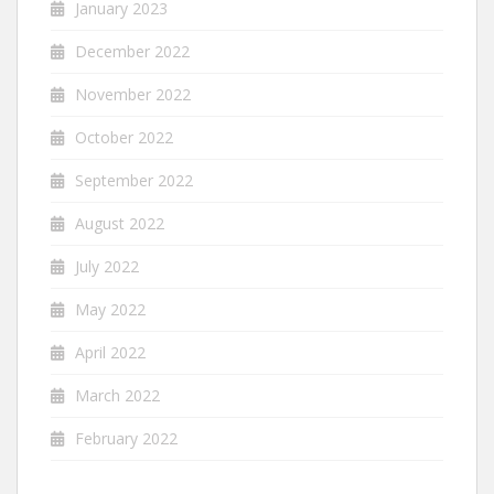
January 2023
December 2022
November 2022
October 2022
September 2022
August 2022
July 2022
May 2022
April 2022
March 2022
February 2022