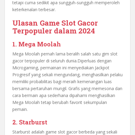
tetapi cuma sedikit apa sungguh-sungguh memperoleh
keterkenalan terbesar.
Ulasan Game Slot Gacor
Terpopuler dalam 2024
1. Mega Moolah
Mega Moolah pernah lama beralih salah satu gim slot
gacor terpopuler di seluruh dunia.Diperluas dengan
Microgaming, permainan ini menyediakan Jackpot
Progresif yang sekali mengundang, menghasilkan pelaku
memiliki probabilitas bagi meraih kemenangan luas
bersama pertaruhan mungil. Grafis yang memesona dan
cara bermain apa sederhana dipahami menghasilkan
Mega Moolah tetap berubah favorit sekumpulan
pemain.
2. Starburst
Starburst adalah game slot gacor berbeda yang sekali