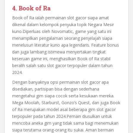
4. Book of Ra
Book of Ra ialah permainan slot gacor siapa amat
dikenal dalam kelompok penyuka topik Negara Mesir
kuno.Diperluas oleh Novomatic, game yang satu ini
menampilkan pengalaman seorang penjelajah siapa
menelusuri literatur kuno apa legendaris. Feature bonus
dan juga lambang istimewa menyertakan tingkat
keseruan game ini, menghasilkan Book of Ra stabil
beralih salah satu slot gacor terpopuler dalam tahun
2024.
Dengan banyaknya opsi permainan slot gacor apa
disediakan, partisipan bisa dengan sederhana
mengetahui gim siapa cocok serta kesukaan mereka.
Mega Moolah, Starburst, Gonzo’s Quest, dan juga Book
of Ra merupakan model asal beberapa gim slot gacor
terpopuler pada tahun 2024.Pemain diusulkan untuk
mencoba aneka gim yang tidak sama bagi menemukan
siapa terutama orang-orang itu sukai. Aman bermain