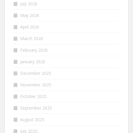
July 2026
May 2026
April 2026
March 2026
February 2026
January 2026
December 2025
November 2025
October 2025
September 2025
August 2025
July 2025