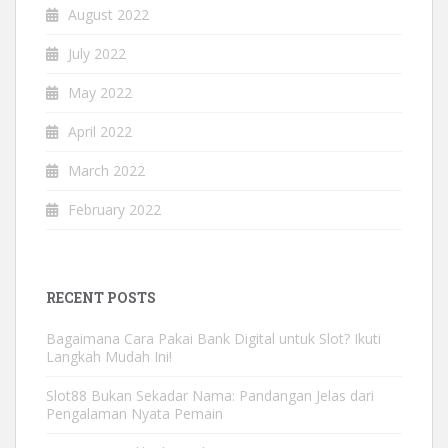
August 2022
July 2022
May 2022
April 2022
March 2022
February 2022
RECENT POSTS
Bagaimana Cara Pakai Bank Digital untuk Slot? Ikuti
Langkah Mudah Ini!
Slot88 Bukan Sekadar Nama: Pandangan Jelas dari
Pengalaman Nyata Pemain