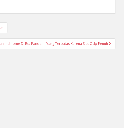
or
n Indihome Di Era Pandemi Yang Terbatas Karena Slot Odp Penuh