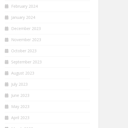
February 2024
January 2024
December 2023
November 2023
October 2023
September 2023
August 2023
July 2023
June 2023
May 2023
April 2023