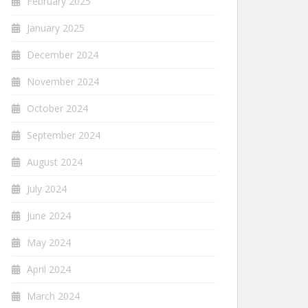
February 2025
January 2025
December 2024
November 2024
October 2024
September 2024
August 2024
July 2024
June 2024
May 2024
April 2024
March 2024