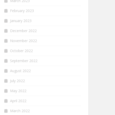
March 2023
February 2023
January 2023
December 2022
November 2022
October 2022
September 2022
August 2022
July 2022
May 2022
April 2022
March 2022