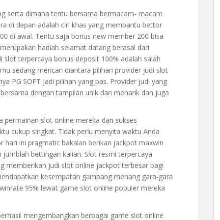
ntung serta dimana tentu bersama bermacam- macam
a di depan adalah ciri khas yang membantu bettor
00 di awal. Tentu saja bonus new member 200 bisa
 merupakan hadiah selamat datang berasal dari
di slot terpercaya bonus deposit 100% adalah salah
amu sedang mencari diantara pilihan provider judi slot
a PG SOFT jadi pilihan yang pas. Provider judi yang
ot bersama dengan tampilan unik dan menarik dan juga
 permainan slot online mereka dan sukses
 cukup singkat. Tidak perlu menyita waktu Anda
or hari ini pragmatic bakalan berikan jackpot maxwin
 jumblah bettingan kalian. Slot resmi terpercaya
ng memberikan judi slot online jackpot terbesar bagi
ng mendapatkan kesempatan gampang menang gara-gara
t winrate 95% lewat game slot online populer mereka
.
 berhasil mengembangkan berbagai game slot online