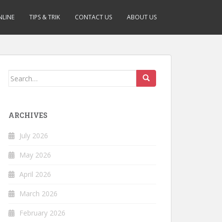
NLINE
TIPS & TRIK
CONTACT US
ABOUT US
Search
for:
ARCHIVES
July 2026
May 2026
April 2026
March 2026
February 2026