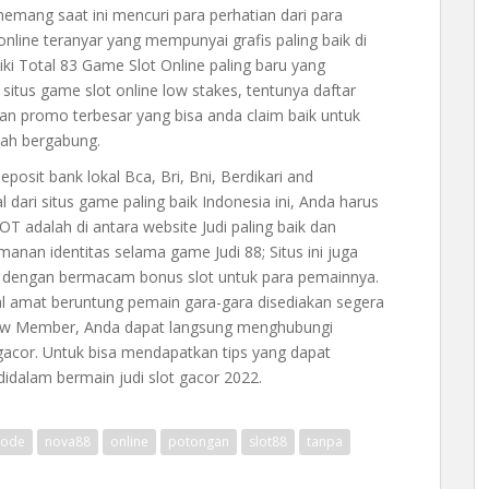
memang saat ini mencuri para perhatian dari para
online teranyar yang mempunyai grafis paling baik di
iliki Total 83 Game Slot Online paling baru yang
tus game slot online low stakes, tentunya daftar
ikan promo terbesar yang bisa anda claim baik untuk
ah bergabung.
deposit bank lokal Bca, Bri, Bni, Berdikari and
ari situs game paling baik Indonesia ini, Anda harus
OT adalah di antara website Judi paling baik dan
nan identitas selama game Judi 88; Situs ini juga
 dengan bermacam bonus slot untuk para pemainnya.
al amat beruntung pemain gara-gara disediakan segera
New Member, Anda dapat langsung menghubungi
 gacor. Untuk bisa mendapatkan tips yang dapat
dalam bermain judi slot gacor 2022.
tode
nova88
online
potongan
slot88
tanpa