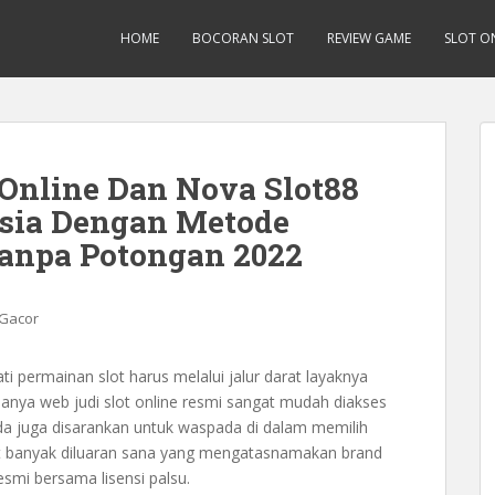
HOME
BOCORAN SLOT
REVIEW GAME
SLOT O
 Online Dan Nova Slot88
esia Dengan Metode
Tanpa Potongan 2022
 Gacor
i permainan slot harus melalui jalur darat layaknya
manya web judi slot online resmi sangat mudah diakses
da juga disarankan untuk waspada di dalam memilih
gat banyak diluaran sana yang mengatasnamakan brand
esmi bersama lisensi palsu.