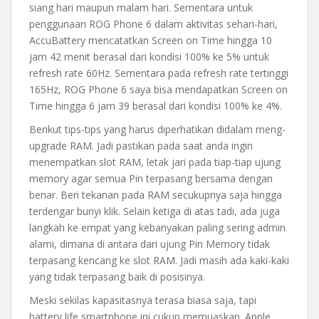
siang hari maupun malam hari. Sementara untuk
penggunaan ROG Phone 6 dalam aktivitas sehari-hari,
AccuBattery mencatatkan Screen on Time hingga 10
jam 42 menit berasal dari kondisi 100% ke 5% untuk
refresh rate 60Hz. Sementara pada refresh rate tertinggi
165Hz, ROG Phone 6 saya bisa mendapatkan Screen on
Time hingga 6 jam 39 berasal dari kondisi 100% ke 4%.
Berikut tips-tips yang harus diperhatikan didalam meng-
upgrade RAM. Jadi pastikan pada saat anda ingin
menempatkan slot RAM, letak jari pada tiap-tiap ujung
memory agar semua Pin terpasang bersama dengan
benar. Beri tekanan pada RAM secukupnya saja hingga
terdengar bunyi klik. Selain ketiga di atas tadi, ada juga
langkah ke empat yang kebanyakan paling sering admin
alami, dimana di antara dari ujung Pin Memory tidak
terpasang kencang ke slot RAM. Jadi masih ada kaki-kaki
yang tidak terpasang baik di posisinya.
Meski sekilas kapasitasnya terasa biasa saja, tapi
battery life smartphone ini cukup memuaskan. Apple