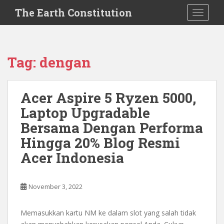
S
The Earth Constitution
TOGGLE
k
i
p
t
Tag:
dengan
o
m
a
Acer Aspire 5 Ryzen 5000,
i
Laptop Upgradable
n
c
Bersama Dengan Performa
o
Hingga 20% Blog Resmi
n
Acer Indonesia
t
e
n
November 3, 2022
t
Memasukkan kartu NM ke dalam slot yang salah tidak