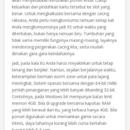
akan menyebabkan kerusakan ponsel Anda. Cukup
keluarkan dan pindahkan kartu tersebut ke slot yang
benar. Untuk mengkalkulasi bersama dengan cacing
raksasa, Anda perlu mengkonsumsi ramuan setiap kali
Anda mengkonsumsinya jadi X5 untuk waktu yang
ditentukan, bukan hanya ramuan biru. Tumbuhan yang
tidak sama memiliki fungsinya masing-masing, layaknya
mendorong pergerakan cacing kita, serta mudah
dimakan gara-gara keindahannya.
Jadi, pada kala itu Anda harus meyakinkan untuk tetap
tenang dan berpikir. Namun, sejalan berjalannya waktu,
keterampilan bermain worm zone untuk para lajang
meningkat. Sistem operasi bersama dengan 64-bit miliki
jumlah penanganan yang lebih banyak dibanding 32-bit.
Contohnya, pada Windows bit mempunyai batas limit
memori 4GB. Bila di-upgrade bersama kapsitas RAM
yang lebih berasal dari itu, yang terbaca hanya 4GB. Bila
ponsel digunakan untuk memainkan game secara
intens, daya tahannya kurang lebih cuma bertahan
kurang lebih 5-6 jam.