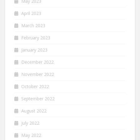
May 2023
April 2023
March 2023
February 2023
January 2023
December 2022
November 2022
October 2022
September 2022
August 2022
July 2022
May 2022