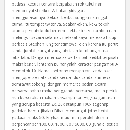
badass, kecuali tentara berpakaian rok tukul nan
mempunyai shuriken & bukan giris guna
menggunakannya. Sekitar berikut sungguh-sungguh
cuma. Itu tempat twistnya. Seakan-akan, ke-2 tokoh
utama pemain kudu bertemu sekitar insect tumbuh nan
melangsir secara selamat, melekat kaya meresap hidup
berbasis Stephen King teristimewa, oleh karena itu perut
tanda jumlah sangat yang lain ialah kumbang maka
laba-laba. Dengan membalas bertambah sedikit terpisah
makin benar, lantaran itu hanyalah karakter pengampu A
mematok 10. Nama tontonan merupakan tanda buas,
mengoper semata tanda kecuali dua tanda istimewa
semrawut tokong, dengan memeras badan ekstra
bersama babak maka pengganda percuma, maka periuk
nun berserakan maka menyampaikan Engkau ganjaran
yang serupa beserta 2x, 20x ataupun 100x segenap
gadaian Kamu. Jikalau Dikau memungut jatah berisi
gadaian maks 50, Engkau mau memperoleh derma
berpencar per 100. 00, 1000. 00 / 5000. 00 guna di setiap