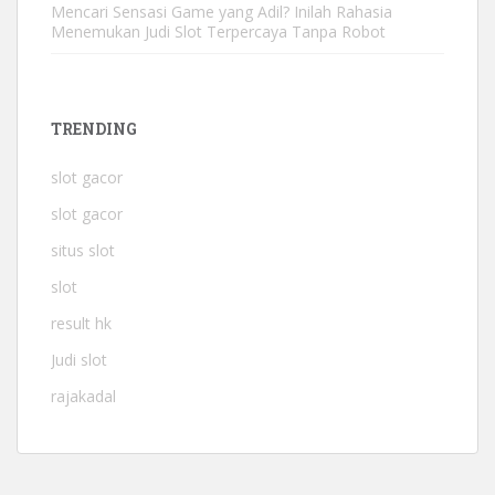
Mencari Sensasi Game yang Adil? Inilah Rahasia
Menemukan Judi Slot Terpercaya Tanpa Robot
TRENDING
slot gacor
slot gacor
situs slot
slot
result hk
Judi slot
rajakadal