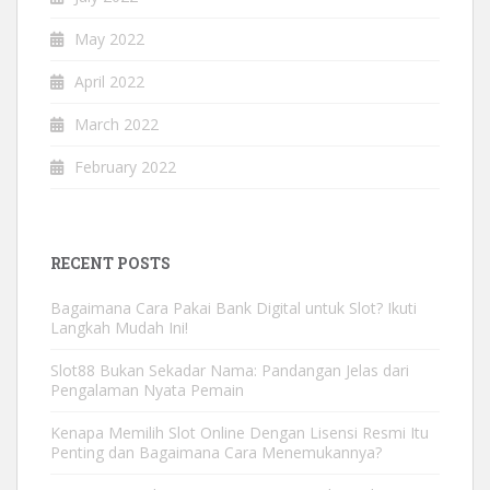
May 2022
April 2022
March 2022
February 2022
RECENT POSTS
Bagaimana Cara Pakai Bank Digital untuk Slot? Ikuti
Langkah Mudah Ini!
Slot88 Bukan Sekadar Nama: Pandangan Jelas dari
Pengalaman Nyata Pemain
Kenapa Memilih Slot Online Dengan Lisensi Resmi Itu
Penting dan Bagaimana Cara Menemukannya?