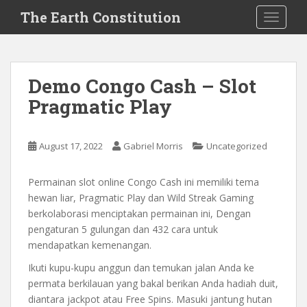
S
The Earth Constitution
TOGGLE
k
i
p
t
Demo Congo Cash – Slot
o
Pragmatic Play
m
a
i
August 17, 2022
Gabriel Morris
Uncategorized
n
c
o
Permainan slot online Congo Cash ini memiliki tema
n
hewan liar, Pragmatic Play dan Wild Streak Gaming
t
berkolaborasi menciptakan permainan ini, Dengan
e
pengaturan 5 gulungan dan 432 cara untuk
n
mendapatkan kemenangan.
t
Ikuti kupu-kupu anggun dan temukan jalan Anda ke
permata berkilauan yang bakal berikan Anda hadiah duit,
diantara jackpot atau Free Spins. Masuki jantung hutan