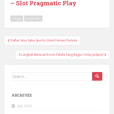
– Slot Pragmatic Play
congo
pragmatic
Post
Daftar Situs Saba Sports Untuk Pemain Pemula
navigation
6 Langkah Melacak Room Fafafa Yang Bagus Tentu Jackpot!
Search
for:
ARCHIVES
July 2026