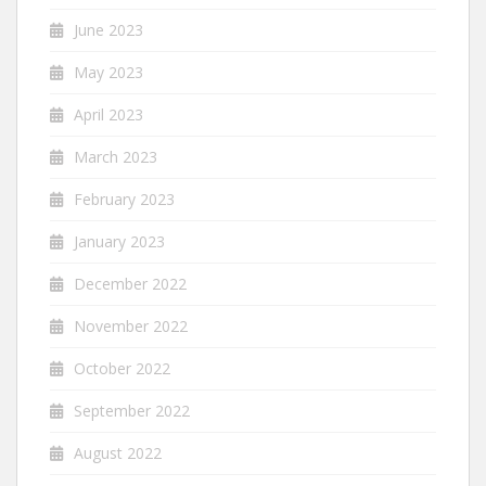
June 2023
May 2023
April 2023
March 2023
February 2023
January 2023
December 2022
November 2022
October 2022
September 2022
August 2022