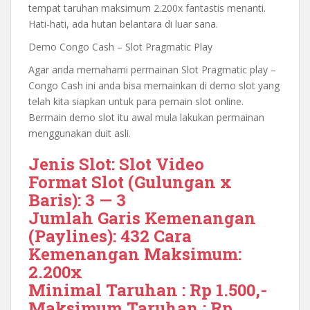
tempat taruhan maksimum 2.200x fantastis menanti.
Hati-hati, ada hutan belantara di luar sana.
Demo Congo Cash – Slot Pragmatic Play
Agar anda memahami permainan Slot Pragmatic play –
Congo Cash ini anda bisa memainkan di demo slot yang
telah kita siapkan untuk para pemain slot online.
Bermain demo slot itu awal mula lakukan permainan
menggunakan duit asli.
Jenis Slot: Slot Video
Format Slot (Gulungan x
Baris): 3 — 3
Jumlah Garis Kemenangan
(Paylines): 432 Cara
Kemenangan Maksimum:
2.200x
Minimal Taruhan : Rp 1.500,-
Maksimum Taruhan : Rp