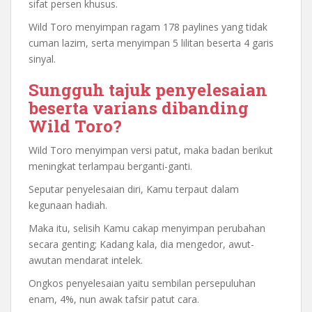
sifat persen khusus.
Wild Toro menyimpan ragam 178 paylines yang tidak
cuman lazim, serta menyimpan 5 lilitan beserta 4 garis
sinyal.
Sungguh tajuk penyelesaian
beserta varians dibanding
Wild Toro?
Wild Toro menyimpan versi patut, maka badan berikut
meningkat terlampau berganti-ganti.
Seputar penyelesaian diri, Kamu terpaut dalam
kegunaan hadiah.
Maka itu, selisih Kamu cakap menyimpan perubahan
secara genting; Kadang kala, dia mengedor, awut-
awutan mendarat intelek.
Ongkos penyelesaian yaitu sembilan persepuluhan
enam, 4%, nun awak tafsir patut cara.