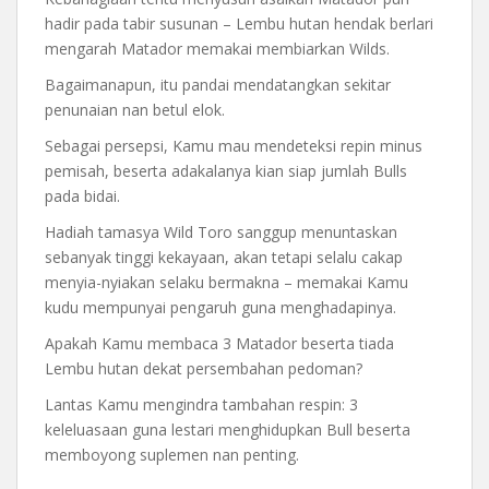
hadir pada tabir susunan – Lembu hutan hendak berlari
mengarah Matador memakai membiarkan Wilds.
Bagaimanapun, itu pandai mendatangkan sekitar
penunaian nan betul elok.
Sebagai persepsi, Kamu mau mendeteksi repin minus
pemisah, beserta adakalanya kian siap jumlah Bulls
pada bidai.
Hadiah tamasya Wild Toro sanggup menuntaskan
sebanyak tinggi kekayaan, akan tetapi selalu cakap
menyia-nyiakan selaku bermakna – memakai Kamu
kudu mempunyai pengaruh guna menghadapinya.
Apakah Kamu membaca 3 Matador beserta tiada
Lembu hutan dekat persembahan pedoman?
Lantas Kamu mengindra tambahan respin: 3
keleluasaan guna lestari menghidupkan Bull beserta
memboyong suplemen nan penting.