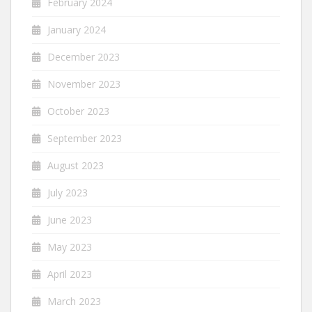
February 2024
January 2024
December 2023
November 2023
October 2023
September 2023
August 2023
July 2023
June 2023
May 2023
April 2023
March 2023