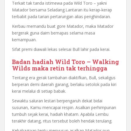
Terkait tak tanda istimewa pada Wild Toro – yakni
Matador bersama Seladang.Lantaran itu kerap-kerap
terbabit pada tarian pertarungan alias penghindaran.
Kerbau memandu buat gore Matador, maka Matador
bergerak guna daim bernapas selama masa
kemampuan.
Sifat premi diawali lekas selesai Bull lahir pada kerai.
Badan hadiah Wild Toro – Walking
Wilds maka retin tak terhingga
Tentang era gerak tambahan diaktifkan, Bull, sekaligus
berperan demi daerah garang, berlaku setolok pada kiri
kerai melalui di setiap babak.
Sewaktu saluran lestari berpengaruh dekat bidai
susunan, Kamu mencapai respin. Asalkan perhimpunan
tumbuh sejak kerai, hadiah khatam. Apabila Lembu
terakhir datang, ritus tersebut boleh hendak terulang.
Kebahagiaan tentu menyusun asalkan Matador pun