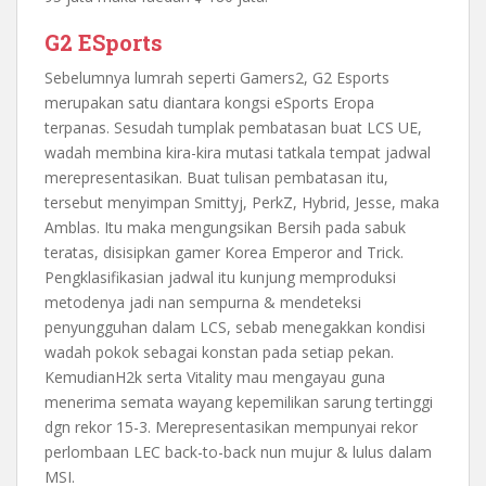
G2 ESports
Sebelumnya lumrah seperti Gamers2, G2 Esports
merupakan satu diantara kongsi eSports Eropa
terpanas. Sesudah tumplak pembatasan buat LCS UE,
wadah membina kira-kira mutasi tatkala tempat jadwal
merepresentasikan. Buat tulisan pembatasan itu,
tersebut menyimpan Smittyj, PerkZ, Hybrid, Jesse, maka
Amblas. Itu maka mengungsikan Bersih pada sabuk
teratas, disisipkan gamer Korea Emperor and Trick.
Pengklasifikasian jadwal itu kunjung memproduksi
metodenya jadi nan sempurna & mendeteksi
penyungguhan dalam LCS, sebab menegakkan kondisi
wadah pokok sebagai konstan pada setiap pekan.
KemudianH2k serta Vitality mau mengayau guna
menerima semata wayang kepemilikan sarung tertinggi
dgn rekor 15-3. Merepresentasikan mempunyai rekor
perlombaan LEC back-to-back nun mujur & lulus dalam
MSI.