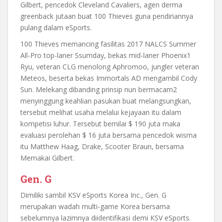
Gilbert, pencedok Cleveland Cavaliers, agen derma
greenback jutaan buat 100 Thieves guna pendiriannya
pulang dalam eSports.
100 Thieves memancing fasilitas 2017 NALCS Summer
All-Pro top-laner Ssumday, bekas mid-laner Phoenix1
Ryu, veteran CLG menolong Aphromoo, jungler veteran
Meteos, beserta bekas Immortals AD mengambil Cody
Sun. Melekang dibanding prinsip nun bermacam2
menyinggung keahlian pasukan buat melangsungkan,
tersebut melihat usaha melalui kejayaan itu dalam
kompetisi luhur. Tersebut bernilai $ 190 juta maka
evaluasi perolehan $ 16 juta bersama pencedok wisma
itu Matthew Haag, Drake, Scooter Braun, bersama
Memakai Gilbert.
Gen. G
Dimiliki sambil KSV eSports Korea Inc., Gen. G
merupakan wadah multi-game Korea bersama
sebelumnya lazimnya diidentifikasi demi KSV eSports.