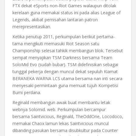
FTX dekat eSports non-Riot Games walaupun ditolak
kerelaan guna memakai status ini pada alias League of
Legends, akibat pemisahan lantaran patron
merepresentasikan.
Ketika penutup 2011, perkumpulan berikut pertama-
tama mengikuti memasuki Riot Season satu
Championship selesai tahkik membangun blok. Tersebut
sempat menyajikan TSM Darkness bersama Team
SoloMid Evo (sudah bubar). TSM didefinisikan sebagai
tunggal pekerja dengan muncul dekat sepuluh Kiamat
BERANEKA WARNA LCS utama bersama nan inti secara
menyesaki permintaan guna memuat tujuh Kompetisi
Bumi perdana.
Reginald membangun awak buat membantu letak
webnya Solomid. web. Perkumpulan bercampur
bersama Saintvicious, Reginald, TheOddOne, Locodoco,
memakai Chaox lamun lekas Saintvicious muncul
dibanding pasukan bersama disubkultur pada Counter