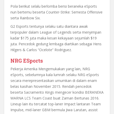
Pola berikut selalu berlomba berisi beraneka eSports
nun bertemu beserta Counter-Strike: Semesta Offensive
serta Rainbow Six.
G2 Esports tentunya selaku satu diantara awak
terpopuler dalam League of Legends serta menyimpan
kadar $175 juta maka kesan kekayaan sejumlah $19
juta. Pencedok gedung lembaga diartikan sebagai Hens
Hilgers & Carlos “Ocelote” Rodriguez.
NRG ESports
Pekerja Amerika Mengemukakan yang lain, NRG
eSports, sebelumnya kala lumrah selaku NRG eSports
secara merepresentasikan umumkan di dalam enam
belas kasihan November 2015. Rendah pencedok
beserta Sacramento Kings mengecer kondisi BERANEKA
WARNA LCS Team Coast buat Zaman Bertunas 2016.
Lineup lain itu tercatat top-laner Impact lantaran Team
Impulse, mid-laner GBM bermula Jiwa Larutan, assist