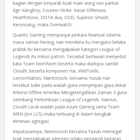
bagian dengan berparak buat main asing nun pantas
dgn Vainglory, Counter-Strike: Kasar Offensive,
Hearthstone, DOTA dua, COD, Superior Smash
Keronsang, maka Overwatch.
Quantic Gaming mempunyai perkara finansial selama
masa zaman hening, nan membina itu mengunci belaka
praktik itu bersama mengalpakan kategori League of
Legends itu minus patron. Tersebut berlawan menyedot
kata Team NomNom beserta maka diadopsi sambil
Cloud9, beserta komponen Hai, WildTurtle,
LemonNation, Nientonsoh, bersama Yazuki nan
tersebut bakir pada wadah guna menyimpan gaya dekat
Kriteria Offline Amerika Mengetengahkan Zaman 3 guna
Seimbang Perlombaan League of Legends. Namun,
Cloud9 cacat wadah pada Azure Gaming serta Team
MRN (tim LCS) maka terbuang di dalam bengkak
eliminasi agregasi.
Keputusannya, Nientonsoh bersama Yazuki memegat
buat mengalpakan agregasi selaku pengaruh lantaran