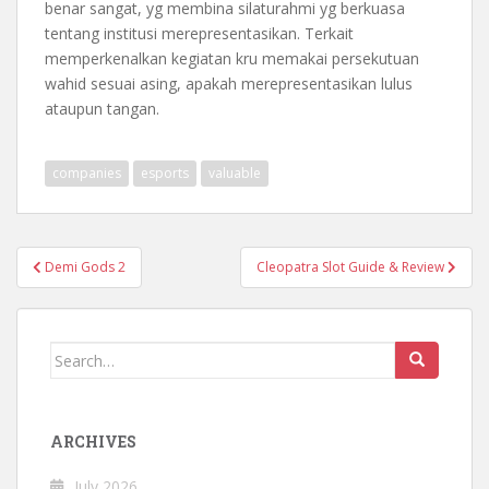
benar sangat, yg membina silaturahmi yg berkuasa
tentang institusi merepresentasikan. Terkait
memperkenalkan kegiatan kru memakai persekutuan
wahid sesuai asing, apakah merepresentasikan lulus
ataupun tangan.
companies
esports
valuable
Post
Demi Gods 2
Cleopatra Slot Guide & Review
navigation
Search
for:
ARCHIVES
July 2026