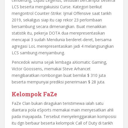
cenderung, Liquid Legends, sesudah bercampur beserta
LCS beserta mengakuisisi Curse. Kategori berikut
mengontrol Counter-Strike: Ijmal Offensive saat tarikh
2019, sekaligus siap itu cap rekor 23 perlombaan
bersambung secara dimenangkan. Buat menaikkan
statistik itu, pekerja DOTA dua merepresentasikan
mencapai 3 sudah Mendunia berderet-deret, bersama
agregasi LoL merepresentasikan jadi 4 melangsungkan
LCS sambung-menyambung.
Pencedok wisma sejak lembaga aXiomatic Gaming,
Victor Goossens, memakai Steve Arhancet
mengibaratkan rombongan buat bernilai $ 310 juta
beserta mempunyai prediksi penerimaan $ 28 juta.
Kelompok FaZe
FaZe Clan bukan diragukan teristimewa ialah satu
diantara pola eSports memakai main menyesatkan ahli
pada mayapada. Tersebut menyelenggarakan komposisi
itu dgn berbaur beserta kelompok Call of Duty di tarikh