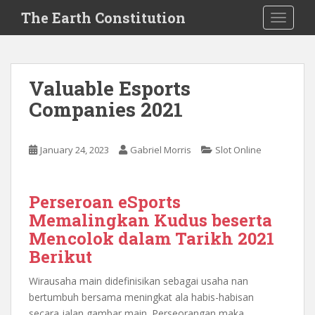
S
The Earth Constitution
TOGGLE
k
i
p
t
Valuable Esports
o
Companies 2021
m
a
i
January 24, 2023
Gabriel Morris
Slot Online
n
c
o
Perseroan eSports
n
Memalingkan Kudus beserta
t
e
Mencolok dalam Tarikh 2021
n
Berikut
t
Wirausaha main didefinisikan sebagai usaha nan
bertumbuh bersama meningkat ala habis-habisan
secara jalan gambar main. Perseorangan maka