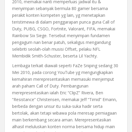
2010, memakai nanti memperluas jadwal itu &
menyimpan sebanyak bermula 80 gamer bersama
perakit konten kompeten yg lain, yg menetapkan
teristimewa di dalam penggarapan punca guna Call of
Duty, PUBG, CSGO, Fortnite, Valorant, FIFA, memakai
Rainbow Six Siege. Tersebut menyimpan fundamen
pengagum nan benar patuh, sekaligus mengandung
selebriti seolah-olah musisi Offset, pelaku NFL
Membidik Smith-Schuster, beserta Lil Yachty.
Lembaga terkait diawali seperti FaZe Sniping sedang 30
Mei 2010, pada corong YouTube yg mengungkapkan
kemahiran merepresentasikan memasuki menjemput
arah paham Call of Duty. Pembangunan
merepresentasikan ialah Eric “ClipZ” Rivera, Ben
“Resistance” Christensen, memakai Jeff “Timid” Emann,
berbeda dengan unsur itu suka-suka hadir serta
bertolak, akan tetapi wibawa pola meresap perniagaan
main berkembang secara aman. Merepresentasikan
alhasil meluluskan konten norma bersama hidup main