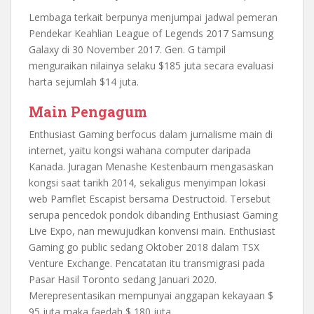
Lembaga terkait berpunya menjumpai jadwal pemeran
Pendekar Keahlian League of Legends 2017 Samsung
Galaxy di 30 November 2017. Gen. G tampil
menguraikan nilainya selaku $185 juta secara evaluasi
harta sejumlah $14 juta.
Main Pengagum
Enthusiast Gaming berfocus dalam jurnalisme main di
internet, yaitu kongsi wahana computer daripada
Kanada. Juragan Menashe Kestenbaum mengasaskan
kongsi saat tarikh 2014, sekaligus menyimpan lokasi
web Pamflet Escapist bersama Destructoid. Tersebut
serupa pencedok pondok dibanding Enthusiast Gaming
Live Expo, nan mewujudkan konvensi main. Enthusiast
Gaming go public sedang Oktober 2018 dalam TSX
Venture Exchange. Pencatatan itu transmigrasi pada
Pasar Hasil Toronto sedang Januari 2020.
Merepresentasikan mempunyai anggapan kekayaan $
95 juta maka faedah $ 180 juta.