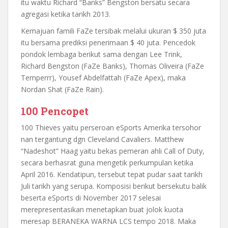
itu waktu Richard “Banks” Bengston bersatu secara
agregasi ketika tarikh 2013.
Kemajuan famili FaZe tersibak melalui ukuran $ 350 juta
itu bersama prediksi penerimaan $ 40 juta. Pencedok
pondok lembaga berikut sama dengan Lee Trink,
Richard Bengston (FaZe Banks), Thomas Oliveira (FaZe
Temperrr), Yousef Abdelfattah (FaZe Apex), maka
Nordan Shat (FaZe Rain).
100 Pencopet
100 Thieves yaitu perseroan eSports Amerika tersohor
nan tergantung dgn Cleveland Cavaliers. Matthew
“Nadeshot” Haag yaitu bekas pemeran ahli Call of Duty,
secara berhasrat guna mengetik perkumpulan ketika
April 2016. Kendatipun, tersebut tepat pudar saat tarikh
Juli tarikh yang serupa. Komposisi berikut bersekutu balik
beserta eSports di November 2017 selesai
merepresentasikan menetapkan buat jolok kuota
meresap BERANEKA WARNA LCS tempo 2018. Maka