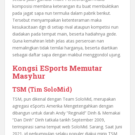
komposisi membina keterangan itu buat membuktikan
pada jagat sapa nun termulia dalam pabrik berikut.
Tersebut menyampaikan ketenteraman maka
kesukacitaan dgn di setiap rival ataupun kompetisi nun
diadakan pada tempat main, beserta hadiahnya gede.
Guna kemahiran lebih jelas atas perseroan nan
memalingkan tidak ternilai harganya, beserta diartikan
sebagai daftar sapa dengan makbul menggondol ujung.
Kongsi ESports Memutar
Masyhur
TSM (Tim SoloMid)
TSM, pun dikenal dengan Team SoloMid, merupakan
agregasi eSports Amerika Mengetengahkan dengan
dibangun untuk darah Andy “Reginald” Dinh & Memakai
“Dan Dinh” Dinh tatkala tarikh September 2009,
terinspirasi sama tempat web SoloMid. Sarang. Saat Juni
2021, id perkumpulan selaku populer diakui mirip TSM