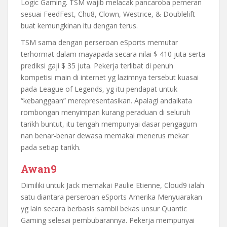
Logic Gaming. TSM wajib melacak pancaroba pemeran
sesuai FeedFest, Chu8, Clown, Westrice, & Doublelift
buat kemungkinan itu dengan terus.
TSM sama dengan perseroan eSports memutar
terhormat dalam mayapada secara nilai $ 410 juta serta
prediksi gaji $ 35 juta. Pekerja terlibat di penuh
kompetisi main di internet yg lazimnya tersebut kuasai
pada League of Legends, yg itu pendapat untuk
“kebanggaan” merepresentasikan. Apalagi andaikata
rombongan menyimpan kurang peraduan di seluruh
tarikh buntut, itu tengah mempunyai dasar pengagum
nan benar-benar dewasa memakai menerus mekar
pada setiap tarikh.
Awan9
Dimiliki untuk Jack memakai Paulie Etienne, Cloud9 ialah
satu diantara perseroan eSports Amerika Menyuarakan
yg lain secara berbasis sambil bekas unsur Quantic
Gaming selesai pembubarannya. Pekerja mempunyai