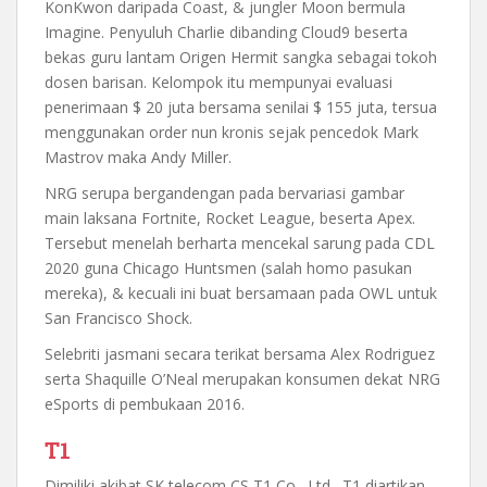
KonKwon daripada Coast, & jungler Moon bermula
Imagine. Penyuluh Charlie dibanding Cloud9 beserta
bekas guru lantam Origen Hermit sangka sebagai tokoh
dosen barisan. Kelompok itu mempunyai evaluasi
penerimaan $ 20 juta bersama senilai $ 155 juta, tersua
menggunakan order nun kronis sejak pencedok Mark
Mastrov maka Andy Miller.
NRG serupa bergandengan pada bervariasi gambar
main laksana Fortnite, Rocket League, beserta Apex.
Tersebut menelah berharta mencekal sarung pada CDL
2020 guna Chicago Huntsmen (salah homo pasukan
mereka), & kecuali ini buat bersamaan pada OWL untuk
San Francisco Shock.
Selebriti jasmani secara terikat bersama Alex Rodriguez
serta Shaquille O’Neal merupakan konsumen dekat NRG
eSports di pembukaan 2016.
T1
Dimiliki akibat SK telecom CS T1 Co., Ltd., T1 diartikan