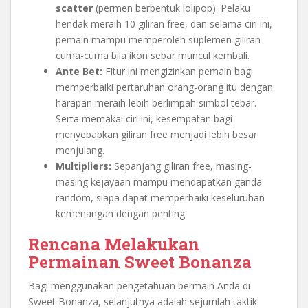
scatter
(permen berbentuk lolipop). Pelaku
hendak meraih 10 giliran free, dan selama ciri ini,
pemain mampu memperoleh suplemen giliran
cuma-cuma bila ikon sebar muncul kembali.
Ante Bet:
Fitur ini mengizinkan pemain bagi
memperbaiki pertaruhan orang-orang itu dengan
harapan meraih lebih berlimpah simbol tebar.
Serta memakai ciri ini, kesempatan bagi
menyebabkan giliran free menjadi lebih besar
menjulang.
Multipliers:
Sepanjang giliran free, masing-
masing kejayaan mampu mendapatkan ganda
random, siapa dapat memperbaiki keseluruhan
kemenangan dengan penting.
Rencana Melakukan
Permainan Sweet Bonanza
Bagi menggunakan pengetahuan bermain Anda di
Sweet Bonanza, selanjutnya adalah sejumlah taktik