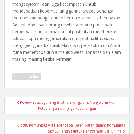
mengasyikkan, dan juga kesempatan untuk
mendapatkan keberhasilan gigantic, Sweet Bonanza
memberikan pengetahuan bermain siapa tak terlupakan.
Adakah Anda satu orang newbie ataupun partisipan
berpengalaman, permainan ini pasti akan memberikan
rekreasi apa menggembirakan dan probabilitas siapa
menggaet guna berhasil. Makanya, persiapkan diri Anda
guna menerobos dunia manis Sweet Bonanza dan alami
masing-masing ketika bermain!
judi slot online
Post
Review Spadegaming Brothers Kingdom: Menyelami Alam
navigation
Petualangan dan juga Kesenangan
Slot88 Komunitas Aktif: Mengapa Keterlibatan dalam Komunitas
Slot88 Penting untuk Penggemar Judi Online