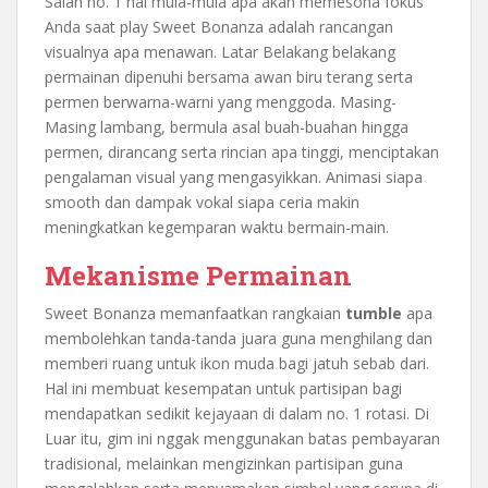
Salah no. 1 hal mula-mula apa akan memesona fokus
Anda saat play Sweet Bonanza adalah rancangan
visualnya apa menawan. Latar Belakang belakang
permainan dipenuhi bersama awan biru terang serta
permen berwarna-warni yang menggoda. Masing-
Masing lambang, bermula asal buah-buahan hingga
permen, dirancang serta rincian apa tinggi, menciptakan
pengalaman visual yang mengasyikkan. Animasi siapa
smooth dan dampak vokal siapa ceria makin
meningkatkan kegemparan waktu bermain-main.
Mekanisme Permainan
Sweet Bonanza memanfaatkan rangkaian
tumble
apa
membolehkan tanda-tanda juara guna menghilang dan
memberi ruang untuk ikon muda bagi jatuh sebab dari.
Hal ini membuat kesempatan untuk partisipan bagi
mendapatkan sedikit kejayaan di dalam no. 1 rotasi. Di
Luar itu, gim ini nggak menggunakan batas pembayaran
tradisional, melainkan mengizinkan partisipan guna