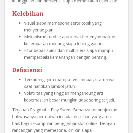
keunggulan dan defisiensi siapa memerlukan diperiksa:
Kelebihan
Visual siapa memesona serta topik yang
menyenangkan.
Mekanisme tumble apa inovatif menyampaikan
kesempatan menang siapa lebih gigantic.
Fitur bebas spins dan multipliers siapa mampu
memperbaiki kemenangan dengan penting.
Defisiensi
Terkadang, gim mampu feel lambat, utamanya
saat nantikan simbol jatuh.
Volatilitas yang tinggian mengandung arti
keberhasilan besar mungkin tidak sering terjadi.
Tinjauan Pragmatic Play Sweet Bonanza menunjukkan
bahwasanya permainan ini adalah pilihan yang amat
baik bagi sekumpulan penggemar slot online. Dengan
rancangan yang memesona, ciri-ciri siapa