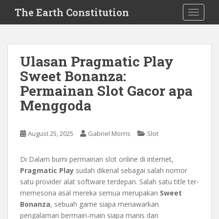
S
The Earth Constitution
TOGGLE
k
i
p
t
Ulasan Pragmatic Play
o
Sweet Bonanza:
m
a
Permainan Slot Gacor apa
i
Menggoda
n
c
o
August 25, 2025
Gabriel Morris
Slot
n
t
Di Dalam bumi permainan slot online di internet,
e
Pragmatic Play
sudah dikenal sebagai salah nomor
n
satu provider alat software terdepan. Salah satu title ter-
t
memesona asal mereka semua merupakan
Sweet
Bonanza
, sebuah game siapa menawarkan
pengalaman bermain-main siapa manis dan