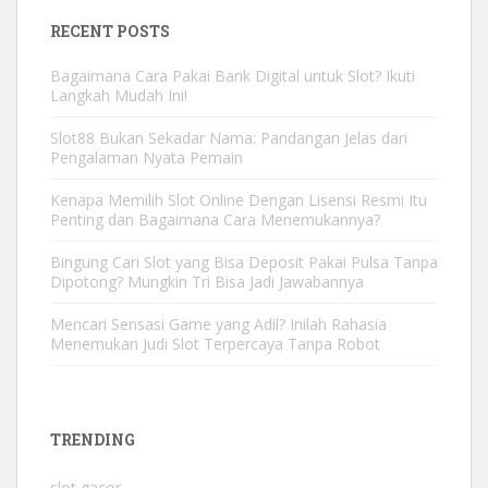
RECENT POSTS
Bagaimana Cara Pakai Bank Digital untuk Slot? Ikuti
Langkah Mudah Ini!
Slot88 Bukan Sekadar Nama: Pandangan Jelas dari
Pengalaman Nyata Pemain
Kenapa Memilih Slot Online Dengan Lisensi Resmi Itu
Penting dan Bagaimana Cara Menemukannya?
Bingung Cari Slot yang Bisa Deposit Pakai Pulsa Tanpa
Dipotong? Mungkin Tri Bisa Jadi Jawabannya
Mencari Sensasi Game yang Adil? Inilah Rahasia
Menemukan Judi Slot Terpercaya Tanpa Robot
TRENDING
slot gacor