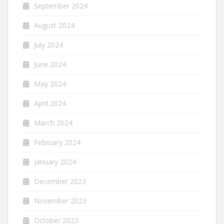
September 2024
August 2024
July 2024
June 2024
May 2024
April 2024
March 2024
February 2024
January 2024
December 2023
November 2023
October 2023