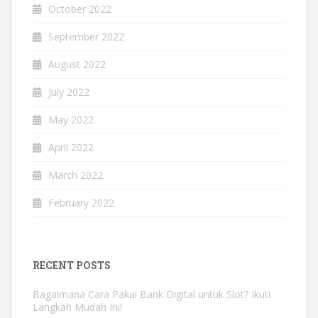
October 2022
September 2022
August 2022
July 2022
May 2022
April 2022
March 2022
February 2022
RECENT POSTS
Bagaimana Cara Pakai Bank Digital untuk Slot? Ikuti
Langkah Mudah Ini!