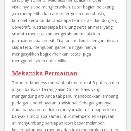
saat play Tome of Madness merupakan model
visualnya siapa mengherankan. Latar bagian belakang
gim memperlihatkan atmosfer gelap dan rahasia,
komplet serta tanda-tanda apa terinspirasi dari dongeng
Lovecraft. Ilustrasi siapa berujung serta animasi yang
smooth menciptakan pengetahuan melakukan
permainan apa imersif. Tiap unsur dibuat dengan rincian
siapa teliti, mengubah game ini nggak hanya
mengasyikkan bagi dimainkan, tetapi juga
menggembirakan untuk dilihat.
Mekanika Permainan
Tome of Madness memanfaatkan format 5 putaran dan
juga 5 baris, serta rangkaian Cluster Pays yang
mengandung arti Anda tak perlu mencocokkan lambang
pada garis pembayaran tradisional. Sebagai gantinya,
Anda hanya memerlukan menyamakan 4 maupun lebih
banyak simbol apa sama untuk memperoleh kejayaan.
Ini menyumbang partisipan lebih besar melimpah
kesempatan guna menang dan juga menambah elemen