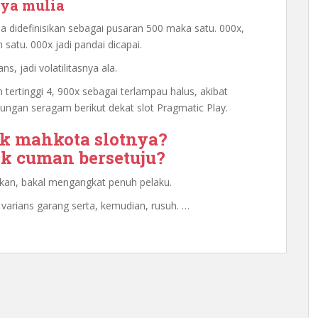
nya mulia
 didefinisikan sebagai pusaran 500 maka satu. 000x,
 satu. 000x jadi pandai dicapai.
s, jadi volatilitasnya ala.
rtinggi 4, 900x sebagai terlampau halus, akibat
gan seragam berikut dekat slot Pragmatic Play.
uk mahkota slotnya?
k cuman bersetuju?
rakan, bakal mengangkat penuh pelaku.
ot varians garang serta, kemudian, rusuh. …