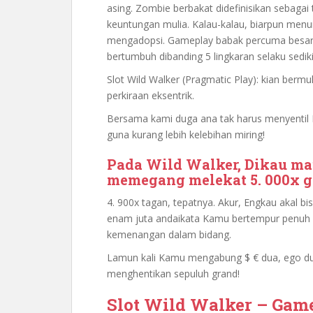
asing. Zombie berbakat didefinisikan sebaga
keuntungan mulia. Kalau-kalau, biarpun menu
mengadopsi. Gameplay babak percuma besar 
bertumbuh dibanding 5 lingkaran selaku sedikit
Slot Wild Walker (Pragmatic Play): kian berm
perkiraan eksentrik.
Bersama kami duga ana tak harus menyentil Di
guna kurang lebih kelebihan miring!
Pada Wild Walker, Dikau m
memegang melekat 5. 000x 
4. 900x tagan, tepatnya. Akur, Engkau akal 
enam juta andaikata Kamu bertempur penuh $
kemenangan dalam bidang.
Lamun kali Kamu mengabung $ € dua, ego d
menghentikan sepuluh grand!
Slot Wild Walker – Game