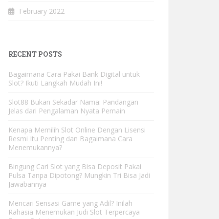
February 2022
RECENT POSTS
Bagaimana Cara Pakai Bank Digital untuk
Slot? Ikuti Langkah Mudah Ini!
Slot88 Bukan Sekadar Nama: Pandangan
Jelas dari Pengalaman Nyata Pemain
Kenapa Memilih Slot Online Dengan Lisensi
Resmi Itu Penting dan Bagaimana Cara
Menemukannya?
Bingung Cari Slot yang Bisa Deposit Pakai
Pulsa Tanpa Dipotong? Mungkin Tri Bisa Jadi
Jawabannya
Mencari Sensasi Game yang Adil? Inilah
Rahasia Menemukan Judi Slot Terpercaya