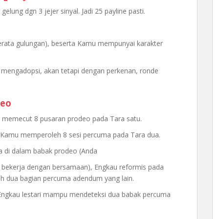
lung dgn 3 jejer sinyal. Jadi 25 payline pasti.
serata gulungan), beserta Kamu mempunyai karakter
 mengadopsi, akan tetapi dengan perkenan, ronde
deo
u memecut 8 pusaran prodeo pada Tara satu.
 Kamu memperoleh 8 sesi percuma pada Tara dua.
a di dalam babak prodeo (Anda
bekerja dengan bersamaan), Engkau reformis pada
eh dua bagian percuma adendum yang lain.
Engkau lestari mampu mendeteksi dua babak percuma