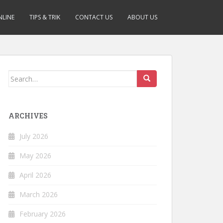
NLINE
TIPS & TRIK
CONTACT US
ABOUT US
Search
for:
ARCHIVES
July 2026
May 2026
April 2026
March 2026
February 2026