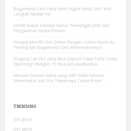
Bagaimana Cara Pakai Bank Digital untuk Slot? Ikuti
Langkah Mudah Ini!
Slot88 Bukan Sekadar Nama: Pandangan Jelas dari
Pengalaman Nyata Pemain
Kenapa Memilih Slot Online Dengan Lisensi Resmi Itu
Penting dan Bagaimana Cara Menemukannya?
Bingung Cari Slot yang Bisa Deposit Pakai Pulsa Tanpa
Dipotong? Mungkin Tri Bisa Jadi Jawabannya
Mencari Sensasi Game yang Adil? Inilah Rahasia
Menemukan Judi Slot Terpercaya Tanpa Robot
TRENDING
slot gacor
slot gacor