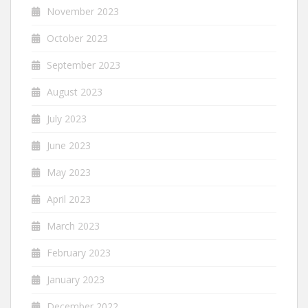
November 2023
October 2023
September 2023
August 2023
July 2023
June 2023
May 2023
April 2023
March 2023
February 2023
January 2023
December 2022