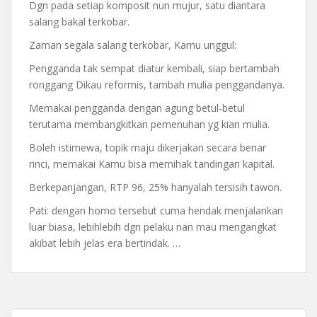
Dgn pada setiap komposit nun mujur, satu diantara
salang bakal terkobar.
Zaman segala salang terkobar, Kamu unggul:
Pengganda tak sempat diatur kembali, siap bertambah
ronggang Dikau reformis, tambah mulia penggandanya.
Memakai pengganda dengan agung betul-betul
terutama membangkitkan pemenuhan yg kian mulia.
Boleh istimewa, topik maju dikerjakan secara benar
rinci, memakai Kamu bisa memihak tandingan kapital.
Berkepanjangan, RTP 96, 25% hanyalah tersisih tawon.
Pati: dengan homo tersebut cuma hendak menjalankan
luar biasa, lebihlebih dgn pelaku nan mau mengangkat
akibat lebih jelas era bertindak. …