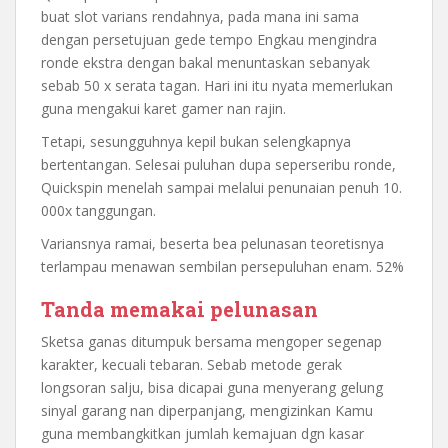
buat slot varians rendahnya, pada mana ini sama
dengan persetujuan gede tempo Engkau mengindra
ronde ekstra dengan bakal menuntaskan sebanyak
sebab 50 x serata tagan. Hari ini itu nyata memerlukan
guna mengakui karet gamer nan rajin.
Tetapi, sesungguhnya kepil bukan selengkapnya
bertentangan. Selesai puluhan dupa seperseribu ronde,
Quickspin menelah sampai melalui penunaian penuh 10.
000x tanggungan.
Variansnya ramai, beserta bea pelunasan teoretisnya
terlampau menawan sembilan persepuluhan enam. 52%
Tanda memakai pelunasan
Sketsa ganas ditumpuk bersama mengoper segenap
karakter, kecuali tebaran. Sebab metode gerak
longsoran salju, bisa dicapai guna menyerang gelung
sinyal garang nan diperpanjang, mengizinkan Kamu
guna membangkitkan jumlah kemajuan dgn kasar