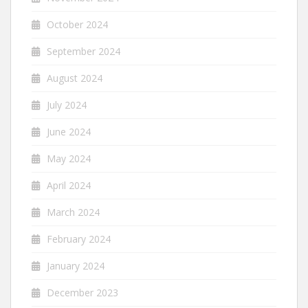
October 2024
September 2024
August 2024
July 2024
June 2024
May 2024
April 2024
March 2024
February 2024
January 2024
December 2023