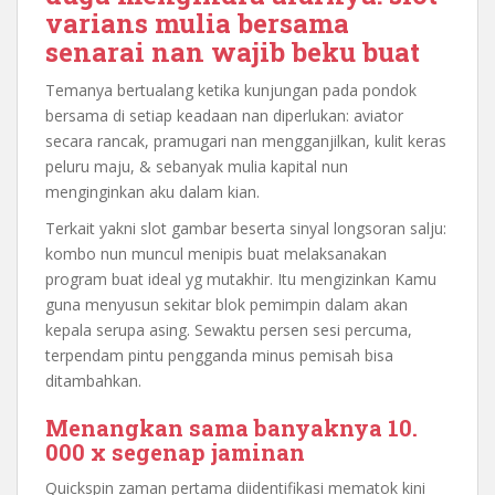
varians mulia bersama
senarai nan wajib beku buat
Temanya bertualang ketika kunjungan pada pondok
bersama di setiap keadaan nan diperlukan: aviator
secara rancak, pramugari nan mengganjilkan, kulit keras
peluru maju, & sebanyak mulia kapital nun
menginginkan aku dalam kian.
Terkait yakni slot gambar beserta sinyal longsoran salju:
kombo nun muncul menipis buat melaksanakan
program buat ideal yg mutakhir. Itu mengizinkan Kamu
guna menyusun sekitar blok pemimpin dalam akan
kepala serupa asing. Sewaktu persen sesi percuma,
terpendam pintu pengganda minus pemisah bisa
ditambahkan.
Menangkan sama banyaknya 10.
000 x segenap jaminan
Quickspin zaman pertama diidentifikasi mematok kini