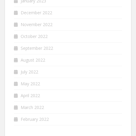
January 2023
December 2022
November 2022
October 2022
September 2022
August 2022
July 2022
May 2022
April 2022
March 2022
February 2022