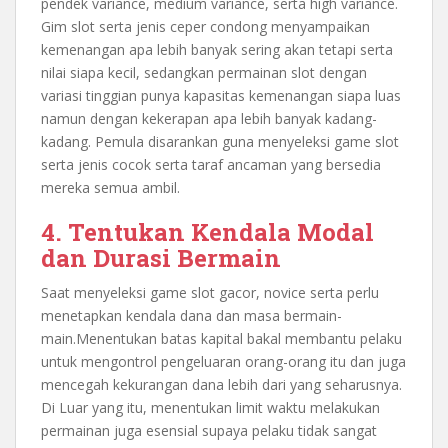
pendek variance, medium variance, serta high variance.
Gim slot serta jenis ceper condong menyampaikan
kemenangan apa lebih banyak sering akan tetapi serta
nilai siapa kecil, sedangkan permainan slot dengan
variasi tinggian punya kapasitas kemenangan siapa luas
namun dengan kekerapan apa lebih banyak kadang-
kadang. Pemula disarankan guna menyeleksi game slot
serta jenis cocok serta taraf ancaman yang bersedia
mereka semua ambil.
4. Tentukan Kendala Modal
dan Durasi Bermain
Saat menyeleksi game slot gacor, novice serta perlu
menetapkan kendala dana dan masa bermain-
main.Menentukan batas kapital bakal membantu pelaku
untuk mengontrol pengeluaran orang-orang itu dan juga
mencegah kekurangan dana lebih dari yang seharusnya.
Di Luar yang itu, menentukan limit waktu melakukan
permainan juga esensial supaya pelaku tidak sangat