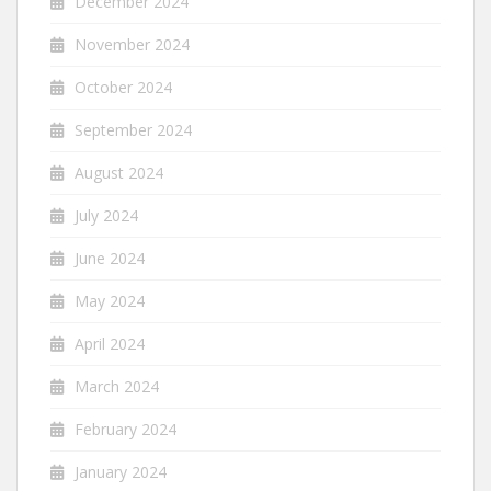
December 2024
November 2024
October 2024
September 2024
August 2024
July 2024
June 2024
May 2024
April 2024
March 2024
February 2024
January 2024