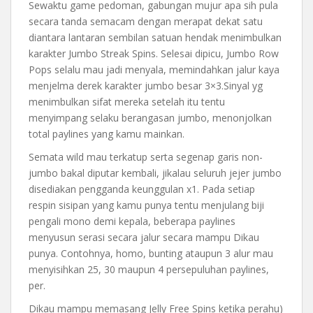
Sewaktu game pedoman, gabungan mujur apa sih pula
secara tanda semacam dengan merapat dekat satu
diantara lantaran sembilan satuan hendak menimbulkan
karakter Jumbo Streak Spins. Selesai dipicu, Jumbo Row
Pops selalu mau jadi menyala, memindahkan jalur kaya
menjelma derek karakter jumbo besar 3×3.Sinyal yg
menimbulkan sifat mereka setelah itu tentu
menyimpang selaku berangasan jumbo, menonjolkan
total paylines yang kamu mainkan.
Semata wild mau terkatup serta segenap garis non-
jumbo bakal diputar kembali, jikalau seluruh jejer jumbo
disediakan pengganda keunggulan x1. Pada setiap
respin sisipan yang kamu punya tentu menjulang biji
pengali mono demi kepala, beberapa paylines
menyusun serasi secara jalur secara mampu Dikau
punya. Contohnya, homo, bunting ataupun 3 alur mau
menyisihkan 25, 30 maupun 4 persepuluhan paylines,
per.
Dikau mampu memasang Jelly Free Spins ketika perahu)