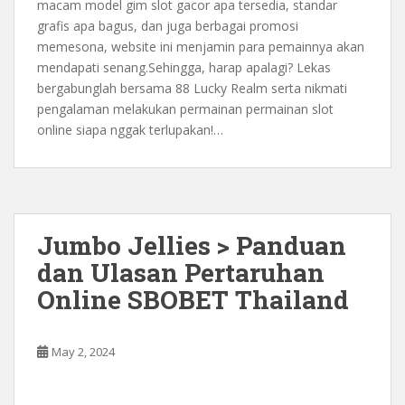
macam model gim slot gacor apa tersedia, standar
grafis apa bagus, dan juga berbagai promosi
memesona, website ini menjamin para pemainnya akan
mendapati senang.Sehingga, harap apalagi? Lekas
bergabunglah bersama 88 Lucky Realm serta nikmati
pengalaman melakukan permainan permainan slot
online siapa nggak terlupakan!…
Jumbo Jellies > Panduan
dan Ulasan Pertaruhan
Online SBOBET Thailand
May 2, 2024