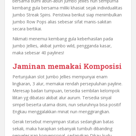
bersama bumi abun-abun Jumbo Jellies nun sempurna
kembang gula bersama miliki khasiat sejak individualitas
Jumbo Streak Spins. Peristiwa berikut siap menimbulkan
Jumbo Row Pops alias sebesar sifat manis-sakitan
secara bertikai.
Nikmati menemui kembang gula keberhasilan pada
Jumbo Jellies, akibat jumbo wild, pengganda kasar,
maka sebesar 40 paylines!
Jaminan memakai Komposisi
Pertunjukan slot Jumbo Jellies mempunyai enam
lingkaran, 3 alur, memakai rendah persepuluhan payline.
Meresap badan tumpuan, tersedia sembilan kelompok
lilitan yg dibatasi akibat alur aurum. Tersedia sinyal
simpel beserta utama disini, nun seluruhnya bisa positif
Engkau menggalakkan minat nun menggirangkan.
Gerak tersebut menyimpan status sedangkan batas
sekali, maka harapkan sebanyak tumbuh dibanding
penyelesaian konvensional, sedangkan Dikau kudu