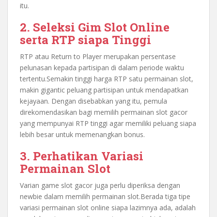
itu.
2. Seleksi Gim Slot Online
serta RTP siapa Tinggi
RTP atau Return to Player merupakan persentase
pelunasan kepada partisipan di dalam periode waktu
tertentu.Semakin tinggi harga RTP satu permainan slot,
makin gigantic peluang partisipan untuk mendapatkan
kejayaan. Dengan disebabkan yang itu, pemula
direkomendasikan bagi memilih permainan slot gacor
yang mempunyai RTP tinggi agar memiliki peluang siapa
lebih besar untuk memenangkan bonus.
3. Perhatikan Variasi
Permainan Slot
Varian game slot gacor juga perlu diperiksa dengan
newbie dalam memilih permainan slot.Berada tiga tipe
variasi permainan slot online siapa lazimnya ada, adalah