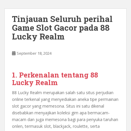
Tinjauan Seluruh perihal
Game Slot Gacor pada 88
Lucky Realm
September 18, 2024
1. Perkenalan tentang 88
Lucky Realm
88 Lucky Realm merupakan salah satu situs perjudian
online terkenal yang menyediakan aneka tipe permainan
slot gacor yang memesona. Situs ini satu dikenal
disebabkan menyajikan koleksi gim apa bermacam-
macam dan juga memesona bagi para penyuka taruhan
onlen, termasuk slot, blackjack, roulette, serta