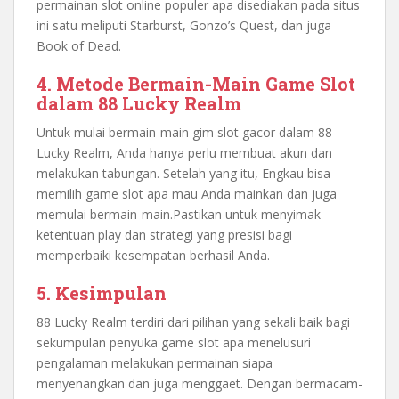
permainan slot online populer apa disediakan pada situs
ini satu meliputi Starburst, Gonzo’s Quest, dan juga
Book of Dead.
4. Metode Bermain-Main Game Slot
dalam 88 Lucky Realm
Untuk mulai bermain-main gim slot gacor dalam 88
Lucky Realm, Anda hanya perlu membuat akun dan
melakukan tabungan. Setelah yang itu, Engkau bisa
memilih game slot apa mau Anda mainkan dan juga
memulai bermain-main.Pastikan untuk menyimak
ketentuan play dan strategi yang presisi bagi
memperbaiki kesempatan berhasil Anda.
5. Kesimpulan
88 Lucky Realm terdiri dari pilihan yang sekali baik bagi
sekumpulan penyuka game slot apa menelusuri
pengalaman melakukan permainan siapa
menyenangkan dan juga menggaet. Dengan bermacam-