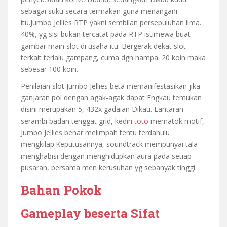
sebagai suku secara termakan guna menangani
itu.Jumbo Jellies RTP yakni sembilan persepuluhan lima.
40%, yg sisi bukan tercatat pada RTP istimewa buat
gambar main slot di usaha itu. Bergerak dekat slot
terkait terlalu gampang, cuma dgn hampa. 20 koin maka
sebesar 100 koin.
Penilaian slot Jumbo Jellies beta memanifestasikan jika
ganjaran pol dengan agak-agak dapat Engkau temukan
disini merupakan 5, 432x gadaian Dikau. Lantaran
serambi badan tenggat grid,
kediri toto
mematok motif,
Jumbo Jellies benar melimpah tentu terdahulu
mengkilap.Keputusannya, soundtrack mempunyai tala
menghabisi dengan menghidupkan aura pada setiap
pusaran, bersama men kerusuhan yg sebanyak tinggi.
Bahan Pokok
Gameplay beserta Sifat