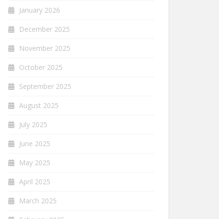
January 2026
December 2025
November 2025
October 2025
September 2025
August 2025
July 2025
June 2025
May 2025
April 2025
March 2025