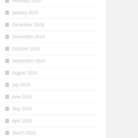
February 2025
January 2025
December 2024
November 2024
October 2024
September 2024
August 2024
July 2024
June 2024
May 2024
April 2024
March 2024