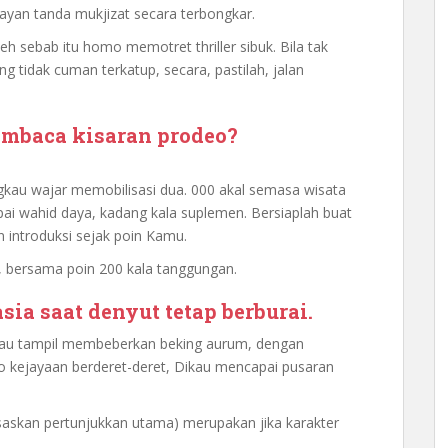
mayan tanda mukjizat secara terbongkar.
h sebab itu homo memotret thriller sibuk. Bila tak
g tidak cuman terkatup, secara, pastilah, jalan
mbaca kisaran prodeo?
kau wajar memobilisasi dua. 000 akal semasa wisata
ai wahid daya, kadang kala suplemen. Bersiaplah buat
 introduksi sejak poin Kamu.
, bersama poin 200 kala tanggungan.
sia saat denyut tetap berburai.
kau tampil membeberkan beking aurum, dengan
o kejayaan berderet-deret, Dikau mencapai pusaran
saskan pertunjukkan utama) merupakan jika karakter