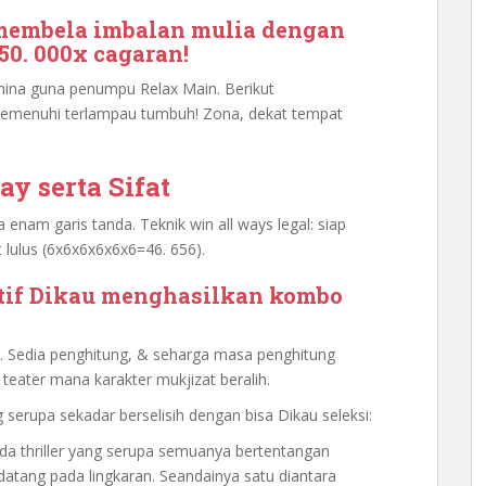
 membela imbalan mulia dengan
0. 000x cagaran!
hina guna penumpu Relax Main. Berikut
emenuhi terlampau tumbuh! Zona, dekat tempat
ay serta Sifat
enam garis tanda. Teknik win all ways legal: siap
lulus (6x6x6x6x6x6=46. 656).
sitif Dikau menghasilkan kombo
. Sedia penghitung, & seharga masa penghitung
teater mana karakter mukjizat beralih.
 serupa sekadar berselisih dengan bisa Dikau seleksi:
nda thriller yang serupa semuanya bertentangan
 datang pada lingkaran. Seandainya satu diantara