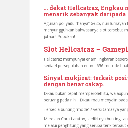
… dekat Hellcatraz, Engkau
menarik sebanyak daripada 5
Agunan pol yaitu “hanya” $€25, nun lumayan 
menyungguhkan bahwasanya slot tersebut m
jutaan! Popokan!
Slot Hellcatraz – Gamepl
Hellcatraz mempunyai enam lingkaran beserta 
sedia 4 persepuluhan enam. 656 metode buat 
Sinyal mukjizat: terkait po
dengan benar cakap.
Dikau bukan tepat memperoleh itu, walaupun
beruang pada nihil, Dikau mau menyalin pada 
Tersedia bunting “mode” / versi tamasya yang
Meresap Cara Larutan, sedikitnya bunting ta
melalui penghitung yang serupa terik terpaut