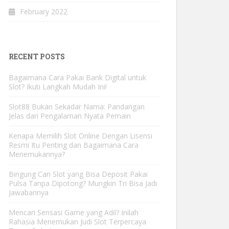
February 2022
RECENT POSTS
Bagaimana Cara Pakai Bank Digital untuk
Slot? Ikuti Langkah Mudah Ini!
Slot88 Bukan Sekadar Nama: Pandangan
Jelas dari Pengalaman Nyata Pemain
Kenapa Memilih Slot Online Dengan Lisensi
Resmi Itu Penting dan Bagaimana Cara
Menemukannya?
Bingung Cari Slot yang Bisa Deposit Pakai
Pulsa Tanpa Dipotong? Mungkin Tri Bisa Jadi
Jawabannya
Mencari Sensasi Game yang Adil? Inilah
Rahasia Menemukan Judi Slot Terpercaya