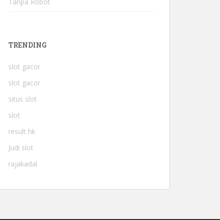
Tanpa Robot
TRENDING
slot gacor
slot gacor
situs slot
slot
result hk
Judi slot
rajakadal