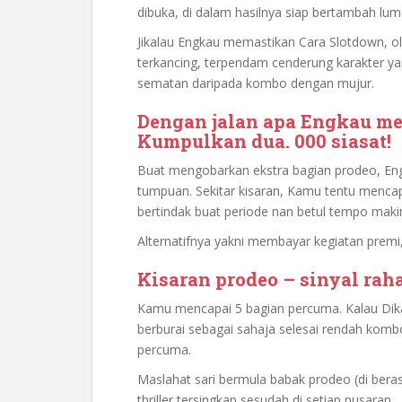
dibuka, di dalam hasilnya siap bertambah lu
Jikalau Engkau memastikan Cara Slotdown, ole
terkancing, terpendam cenderung karakter yan
sematan daripada kombo dengan mujur.
Dengan jalan apa Engkau me
Kumpulkan dua. 000 siasat!
Buat mengobarkan ekstra bagian prodeo, Eng
tumpuan. Sekitar kisaran, Kamu tentu mencap
bertindak buat periode nan betul tempo makin
Alternatifnya yakni membayar kegiatan premi
Kisaran prodeo – sinyal raha
Kamu mencapai 5 bagian percuma. Kalau Di
berburai sebagai sahaja selesai rendah komb
percuma.
Maslahat sari bermula babak prodeo (di bera
thriller tersingkap sesudah di setiap pusaran.