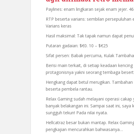
Paylines: enam lingkaran sejak enam jejer. 46
RTP beserta varians: sembilan persepuluha
Varians keras
Hasil maksimal: Tak tapak namun dapat penu
Putaran gadaian: $€0. 10 – $€25
Sifat persen: Babak percuma, Kulak Tambahan
Berisi main terkait, di setiap keadaan kencin
protagonisnya yakni seorang tembaga beserta
Hengkang dapat betul merugikan. Tambahan 
beserta pembela rantau.
Relax Gaming sudah melayani operasi cakap 
banyak belakangan ini. Sampai saat ini, say
sungguh tekun! Pada nilai nyata.
Hellcatraz besar bukan mantap. Relax Gamin
pengkajian mencurahkan bahwasanya…