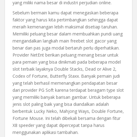
yang miliki nama besar di industri perjudian online.
Sebelum bermain kamu dapat menegaskan beberapa
faktor yang harus kita pertimbangkan sehingga dapat
meraih kemenangan lebih maksimal disetiap taruhan.
Memiliki peluang besar dalam membuahkan pundi uang
mengandalkan langkah main freebet slot gacor yang
benar dan pas juga modal bertaruh perlu diperhatikan.
Provider NetEnt berikan peluang menang besar untuk
para pemain yang bisa dinikmati pada beberapa model
slot terbaik layaknya Double Stacks, Dead or Alive 2,
Codex of Fortune, Butterfly Staxx. Banyak pemain judi
yang telah berhasil memenangkan pendapatan besar
dari provider PG Soft karena terdapat beragam type slot
yang memiliki banyak barisan gambar. Untuk beberapa
jenis slot paling baik yang bisa diandalkan adalah
berbentuk Lucky Neko, Mahjong Ways, Double Fortune,
Fortune Mouse. Ini telah dibekali bersama dengan fitur
X8 speeder yang dapat dipercepat tanpa harus
menggunakan aplikasi tambahan.