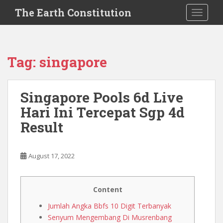
S
The Earth Constitution
TOGGLE
k
i
p
t
Tag:
singapore
o
m
a
Singapore Pools 6d Live
i
Hari Ini Tercepat Sgp 4d
n
c
Result
o
n
t
August 17, 2022
e
n
t
Content
Jumlah Angka Bbfs 10 Digit Terbanyak
Senyum Mengembang Di Musrenbang