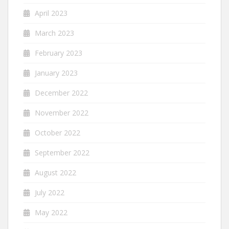
April 2023
March 2023
February 2023
January 2023
December 2022
November 2022
October 2022
September 2022
August 2022
July 2022
May 2022