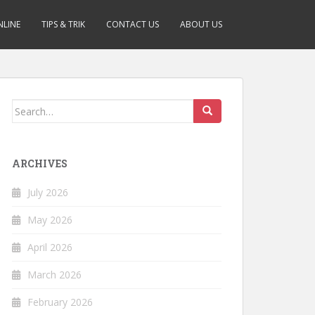
NLINE
TIPS & TRIK
CONTACT US
ABOUT US
Search
for:
ARCHIVES
July 2026
May 2026
April 2026
March 2026
February 2026