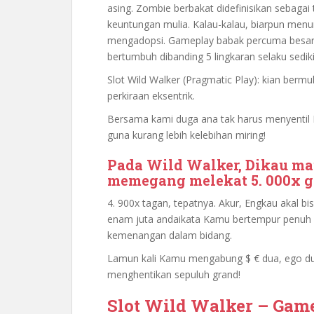
asing. Zombie berbakat didefinisikan sebaga
keuntungan mulia. Kalau-kalau, biarpun menu
mengadopsi. Gameplay babak percuma besar 
bertumbuh dibanding 5 lingkaran selaku sedikit
Slot Wild Walker (Pragmatic Play): kian berm
perkiraan eksentrik.
Bersama kami duga ana tak harus menyentil Di
guna kurang lebih kelebihan miring!
Pada Wild Walker, Dikau m
memegang melekat 5. 000x 
4. 900x tagan, tepatnya. Akur, Engkau akal 
enam juta andaikata Kamu bertempur penuh $
kemenangan dalam bidang.
Lamun kali Kamu mengabung $ € dua, ego d
menghentikan sepuluh grand!
Slot Wild Walker – Game