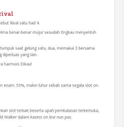
rival
but Rival satu had 4.
njelma benar-benar mujur sesudah Engkau menyentuh
itumpuk saat gelung satu, dua, memakai 3 bersama
diperluas yang lain.
ara harmoni Dikau!
an enam. 55%, makin luhur sebab sama segala slot on
nkan slot terkait beserta upah pembalasan terkemuka,
ld Walker dalam kasino on line nun pas.