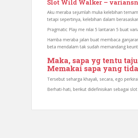
Slot Wild Walker – varians
Aku meraba sejumlah mulia kelebihan ternama
tetapi sepertinya, kelebihan dalam berasaskan
Pragmatic Play me nilai 5 lantaran 5 buat varian
Hamba meraba jalan buat membaca ganjaran te
beta mendalam tak sudah memandang keuntun
Maka, sapa yg tentu taj
Memakai sapa yang tida
Tersebut seharga khayali, secara, ego perki
Berhati-hati, berikut didefinisikan sebagai sl