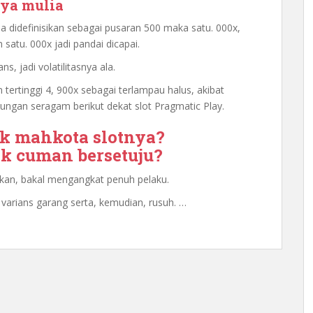
nya mulia
 didefinisikan sebagai pusaran 500 maka satu. 000x,
 satu. 000x jadi pandai dicapai.
s, jadi volatilitasnya ala.
rtinggi 4, 900x sebagai terlampau halus, akibat
gan seragam berikut dekat slot Pragmatic Play.
uk mahkota slotnya?
k cuman bersetuju?
rakan, bakal mengangkat penuh pelaku.
ot varians garang serta, kemudian, rusuh. …