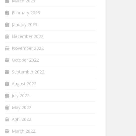
March 2023
February 2023
January 2023
December 2022
November 2022
October 2022
September 2022
August 2022
July 2022
May 2022
April 2022
March 2022