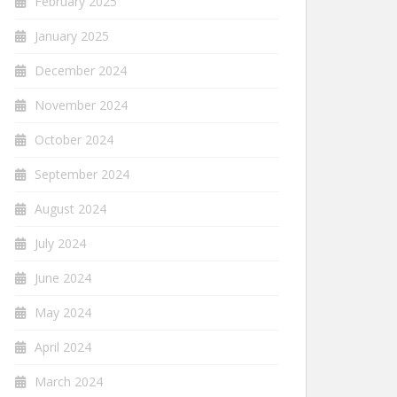
February 2025
January 2025
December 2024
November 2024
October 2024
September 2024
August 2024
July 2024
June 2024
May 2024
April 2024
March 2024