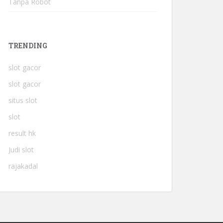
Tanpa Robot
TRENDING
slot gacor
slot gacor
situs slot
slot
result hk
Judi slot
rajakadal