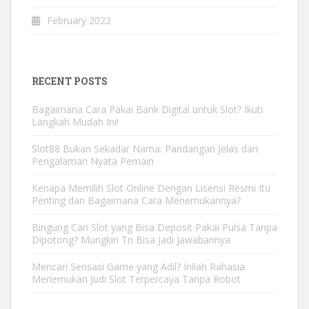
February 2022
RECENT POSTS
Bagaimana Cara Pakai Bank Digital untuk Slot? Ikuti
Langkah Mudah Ini!
Slot88 Bukan Sekadar Nama: Pandangan Jelas dari
Pengalaman Nyata Pemain
Kenapa Memilih Slot Online Dengan Lisensi Resmi Itu
Penting dan Bagaimana Cara Menemukannya?
Bingung Cari Slot yang Bisa Deposit Pakai Pulsa Tanpa
Dipotong? Mungkin Tri Bisa Jadi Jawabannya
Mencari Sensasi Game yang Adil? Inilah Rahasia
Menemukan Judi Slot Terpercaya Tanpa Robot