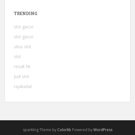
TRENDING
slot gacor
slot gacor
situs slot
slot
result hk
Judi slot
rajakadal
sparkling Theme by
Colorlib
Powered by
WordPress