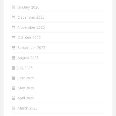
January 2026
December 2025
November 2025
October 2025
September 2025
August 2025
July 2025
June 2025
May 2025
April 2025
March 2025