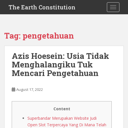
S
The Earth Constitution
TOGGLE
k
i
p
t
Tag:
pengetahuan
o
m
a
Azis Hoesein: Usia Tidak
i
Menghalangiku Tuk
n
c
Mencari Pengetahuan
o
n
t
August 17, 2022
e
n
t
Content
Superbandar Merupakan Website Judi
Open Slot Terpercaya Yang Di Mana Telah