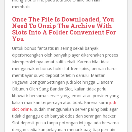
membaik.
Once The File Is Downloaded, You
Need To Unzip The Archive With
Slots Into A Folder Convenient For
You
Untuk bonus fantastis ini sering sekali banyak
diperbincangkan oleh banyak player dikarenakan proses
Memperolehnya amat sulit sekali. Karena bila tidak
menggunakan bonus hoki slot free spins, pemain harus
membayar duwit deposit terlebih dahulu. Mantan
Pegawai Bongkar Settingan Judi Slot hingga Diancam
Dibunuh Oleh Sang Bandar Slot, kalian tidak perlu
khawatir bersama server yang lemot atau provider yang
kalian mainkan terpercaya atau tidak. Karena kami
judi
slot online
, sudah menggunakan server paling baik agar
tidak diganggu oleh banyak ddos dan serangan hacker.
Slot deposit pulsa tanpa potongan ini juga ada bersama
dengan sedia kan pelayanan menarik bagi tiap pemain