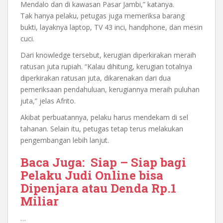
Mendalo dan di kawasan Pasar Jambi,” katanya.
Tak hanya pelaku, petugas juga memeriksa barang
bukti, layaknya laptop, TV 43 inci, handphone, dan mesin
cuci.
Dari knowledge tersebut, kerugian diperkirakan meraih
ratusan juta rupiah. “Kalau dihitung, kerugian totalnya
diperkirakan ratusan juta, dikarenakan dari dua
pemeriksaan pendahuluan, kerugiannya meraih puluhan
juta,” jelas Afrito.
Akibat perbuatannya, pelaku harus mendekam di sel
tahanan. Selain itu, petugas tetap terus melakukan
pengembangan lebih lanjut.
Baca Juga: Siap – Siap bagi
Pelaku Judi Online bisa
Dipenjara atau Denda Rp.1
Miliar
…