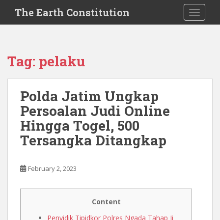
S
The Earth Constitution
TOGGLE
k
i
p
t
Tag:
pelaku
o
m
a
Polda Jatim Ungkap
i
Persoalan Judi Online
n
c
Hingga Togel, 500
o
Tersangka Ditangkap
n
t
e
February 2, 2023
n
t
Content
Penyidik Tipidkor Polres Ngada Tahap Ii