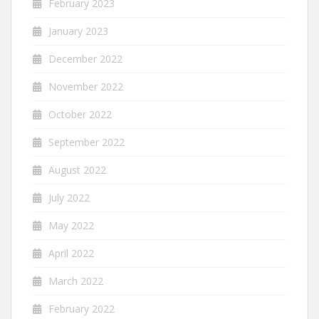
February 2023
January 2023
December 2022
November 2022
October 2022
September 2022
August 2022
July 2022
May 2022
April 2022
March 2022
February 2022