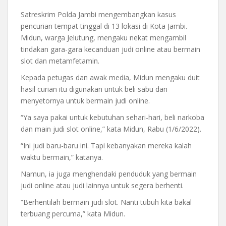
Satreskrim Polda Jambi mengembangkan kasus
pencurian tempat tinggal di 13 lokasi di Kota Jambi.
Midun, warga Jelutung, mengaku nekat mengambil
tindakan gara-gara kecanduan judi online atau bermain
slot dan metamfetamin.
Kepada petugas dan awak media, Midun mengaku duit
hasil curian itu digunakan untuk beli sabu dan
menyetornya untuk bermain judi online.
“Ya saya pakai untuk kebutuhan sehari-hari, beli narkoba
dan main judi slot online,” kata Midun, Rabu (1/6/2022).
“Ini judi baru-baru ini. Tapi kebanyakan mereka kalah
waktu bermain,” katanya.
Namun, ia juga menghendaki penduduk yang bermain
judi online atau judi lainnya untuk segera berhenti.
“Berhentilah bermain judi slot. Nanti tubuh kita bakal
terbuang percuma,” kata Midun.