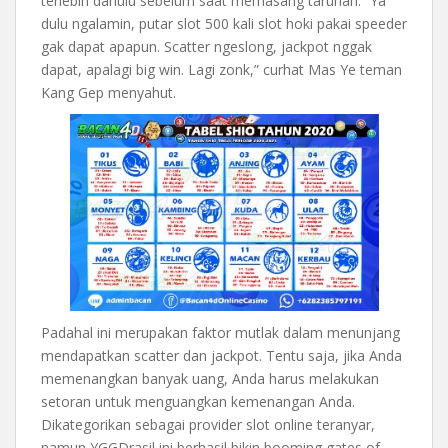
terlebih dahulu sebelum saat memasang taruhan. “Ya
dulu ngalamin, putar slot 500 kali slot hoki pakai speeder
gak dapat apapun. Scatter ngeslong, jackpot nggak
dapat, apalagi big win. Lagi zonk,” curhat Mas Ye teman
Kang Gep menyahut.
Padahal ini merupakan faktor mutlak dalam menunjang
mendapatkan scatter dan jackpot. Tentu saja, jika Anda
memenangkan banyak uang, Anda harus melakukan
setoran untuk menguangkan kemenangan Anda.
Dikategorikan sebagai provider slot online teranyar,
namun YGGDrasil ini berhasil bikin booming gates of