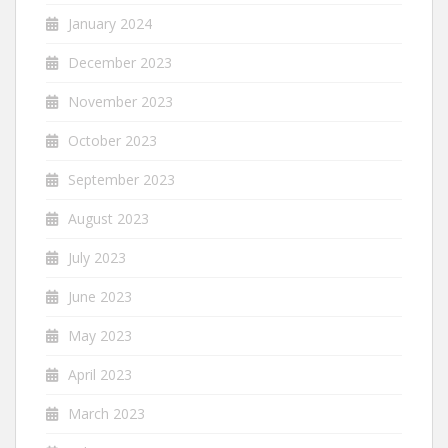
January 2024
December 2023
November 2023
October 2023
September 2023
August 2023
July 2023
June 2023
May 2023
April 2023
March 2023