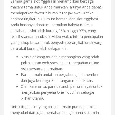
Semua game slot Yggdrasil menampilkan berbagai
macam tema untuk Anda mainkan, artinya Anda dapat
mendapatkan faktor hiburan itu sejak awal. Ketika
berkata tingkat RTP umum berasal dari slot Yggdrasil,
Anda biasanya dapat menemukan bahwa mereka
bertahan di slot lebih kurang 96% hingga 97%, yang
relatif standar untuk slot video waktu ini. Itu pencapaian
yang cukup besar untuk penyedia perangkat lunak yang
baru aktif kurang lebih delapan th..
Situs slot yang mudah dimenangkan yang telah
jadi akuntan web spesial untuk perjudian online
Asia bersama permainan.
Para pemain andaikan bergabung jadi member
dan juga berbagai keuntungan menarik lain.
Oleh karena itu, para petaruh pemula layak untuk
menjadikan penyedia One Touch ini sebagai
pilihan utama.
Untuk itu, bettor yang bakal bermain pun dapat bisa
menyadari dan juga memahami bagaimana sistem ini