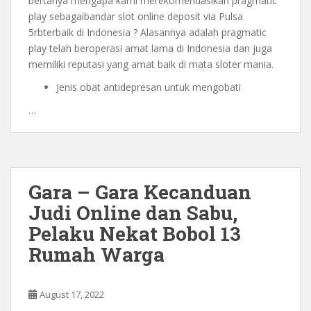
bertanya mengapa kami merekomendasikan pragmatic
play sebagaibandar slot online deposit via Pulsa
5rbterbaik di Indonesia ? Alasannya adalah pragmatic
play telah beroperasi amat lama di Indonesia dan juga
memiliki reputasi yang amat baik di mata sloter mania.
Jenis obat antidepresan untuk mengobati
…
Gara – Gara Kecanduan
Judi Online dan Sabu,
Pelaku Nekat Bobol 13
Rumah Warga
August 17, 2022