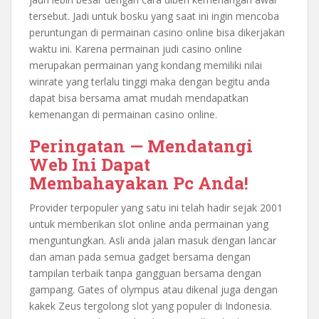
tersebut. Jadi untuk bosku yang saat ini ingin mencoba
peruntungan di permainan casino online bisa dikerjakan
waktu ini. Karena permainan judi casino online
merupakan permainan yang kondang memiliki nilai
winrate yang terlalu tinggi maka dengan begitu anda
dapat bisa bersama amat mudah mendapatkan
kemenangan di permainan casino online.
Peringatan — Mendatangi
Web Ini Dapat
Membahayakan Pc Anda!
Provider terpopuler yang satu ini telah hadir sejak 2001
untuk memberikan slot online anda permainan yang
menguntungkan. Asli anda jalan masuk dengan lancar
dan aman pada semua gadget bersama dengan
tampilan terbaik tanpa gangguan bersama dengan
gampang. Gates of olympus atau dikenal juga dengan
kakek Zeus tergolong slot yang populer di Indonesia.