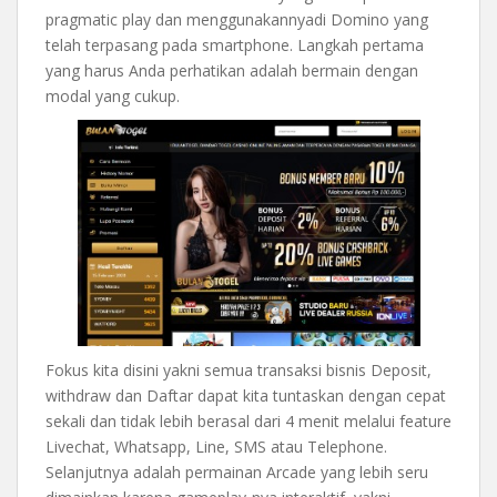
pragmatic play dan menggunakannyadi Domino yang
telah terpasang pada smartphone. Langkah pertama
yang harus Anda perhatikan adalah bermain dengan
modal yang cukup.
Fokus kita disini yakni semua transaksi bisnis Deposit,
withdraw dan Daftar dapat kita tuntaskan dengan cepat
sekali dan tidak lebih berasal dari 4 menit melalui feature
Livechat, Whatsapp, Line, SMS atau Telephone.
Selanjutnya adalah permainan Arcade yang lebih seru