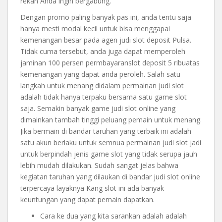
rekan Anda ingin bergabung.
Dengan promo paling banyak pas ini, anda tentu saja
hanya mesti modal kecil untuk bisa menggapai
kemenangan besar pada agen judi slot deposit Pulsa.
Tidak cuma tersebut, anda juga dapat memperoleh
jaminan 100 persen permbayaranslot deposit 5 ribuatas
kemenangan yang dapat anda peroleh. Salah satu
langkah untuk menang didalam permainan judi slot
adalah tidak hanya terpaku bersama satu game slot
saja. Semakin banyak game judi slot online yang
dimainkan tambah tinggi peluang pemain untuk menang.
Jika bermain di bandar taruhan yang terbaik ini adalah
satu akun berlaku untuk semnua permainan judi slot jadi
untuk berpindah jenis game slot yang tidak serupa jauh
lebih mudah dilakukan. Sudah sangat jelas bahwa
kegiatan taruhan yang dilaukan di bandar judi slot online
terpercaya layaknya Kang slot ini ada banyak
keuntungan yang dapat pemain dapatkan.
Cara ke dua yang kita sarankan adalah adalah