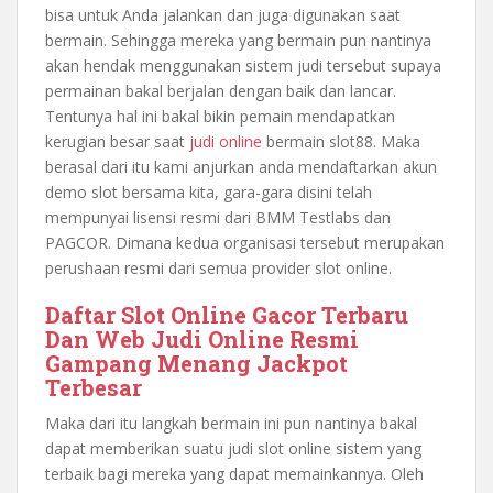
bisa untuk Anda jalankan dan juga digunakan saat
bermain. Sehingga mereka yang bermain pun nantinya
akan hendak menggunakan sistem judi tersebut supaya
permainan bakal berjalan dengan baik dan lancar.
Tentunya hal ini bakal bikin pemain mendapatkan
kerugian besar saat
judi online
bermain slot88. Maka
berasal dari itu kami anjurkan anda mendaftarkan akun
demo slot bersama kita, gara-gara disini telah
mempunyai lisensi resmi dari BMM Testlabs dan
PAGCOR. Dimana kedua organisasi tersebut merupakan
perushaan resmi dari semua provider slot online.
Daftar Slot Online Gacor Terbaru
Dan Web Judi Online Resmi
Gampang Menang Jackpot
Terbesar
Maka dari itu langkah bermain ini pun nantinya bakal
dapat memberikan suatu judi slot online sistem yang
terbaik bagi mereka yang dapat memainkannya. Oleh