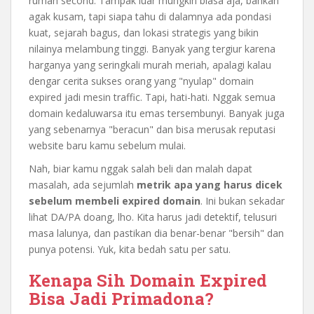
rumah second. Tampak luar mungkin biasa aja, bahkan
agak kusam, tapi siapa tahu di dalamnya ada pondasi
kuat, sejarah bagus, dan lokasi strategis yang bikin
nilainya melambung tinggi. Banyak yang tergiur karena
harganya yang seringkali murah meriah, apalagi kalau
dengar cerita sukses orang yang "nyulap" domain
expired jadi mesin traffic. Tapi, hati-hati. Nggak semua
domain kedaluwarsa itu emas tersembunyi. Banyak juga
yang sebenarnya "beracun" dan bisa merusak reputasi
website baru kamu sebelum mulai.
Nah, biar kamu nggak salah beli dan malah dapat
masalah, ada sejumlah
metrik apa yang harus dicek
sebelum membeli expired domain
. Ini bukan sekadar
lihat DA/PA doang, lho. Kita harus jadi detektif, telusuri
masa lalunya, dan pastikan dia benar-benar "bersih" dan
punya potensi. Yuk, kita bedah satu per satu.
Kenapa Sih Domain Expired
Bisa Jadi Primadona?