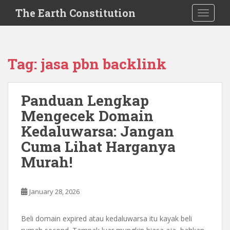
S
The Earth Constitution
TOGGLE
k
i
p
t
Tag:
jasa pbn backlink
o
m
a
Panduan Lengkap
i
Mengecek Domain
n
c
Kedaluwarsa: Jangan
o
Cuma Lihat Harganya
n
Murah!
t
e
n
January 28, 2026
t
Beli domain expired atau kedaluwarsa itu kayak beli