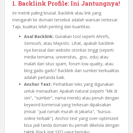
1. Backlink Profile: Ini Jantungnya!
Ini metrik paling krusial. Backlink atau link yang
mengarah ke domain tersebut adalah warisan terbesar.
Tapi, kualitas lebih penting dari kuantitas.
Asal Backlink:
Gunakan tool seperti Ahrefs,
Semrush, atau Majestic. Lihat, apakah backlink-
nya berasal dari website otoritas tinggi (seperti
media ternama, universitas, .gov, .edu) atau
malah dari situs spam, forum low-quality, atau
blog gado-gado? Backlink dari sumber berkualitas
adalah pertanda baik.
Anchor Text:
Perhatikan teks yang digunakan
untuk menautkan. Apakah natural (seperti "klik di
sini", "sumber", nama merek) atau penuh dengan
keyword komersial yang terkesan dipaksakan
(misal: "jual rumah murah di Jakarta", "kursus
online terbaik"). Anchor text yang over-optimized
bisa jadi tanda domain itu pernah dikelola dengan
taktik Black Hat SEO yang berisiko.