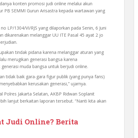
anya konten promosi judi online melalui akun
ktur PB SEMMI Gurun Arisastra kepada wartawan yang
no LP/1304/VI/RJS yang dilaporkan pada Senin, 6 Juni
an dikarenakan melanggar UU ITE Pasal 45 ayat 2 jo
erjudian.
pakan tindak pidana karena melanggar aturan yang
rlalu merugikan generasi bangsa karena
enerasi muda bangsa untuk berjudi online.
 tidak baik gara-gara figur publik (yang punya fans)
menyebabkan kerusakan generasi,” ujarnya.
l Polres Jakarta Selatan, AKBP Ridwan Soplanit
ih lanjut berkaitan laporan tersebut. “Nanti kita akan
at Judi Online? Berita