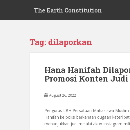
S
The Earth Constitution
k
i
p
t
o
Tag:
dilaporkan
m
a
i
n
Hana Hanifah Dilapor
c
Promosi Konten Judi
o
n
t
August 26, 2022
e
n
t
Pengurus LBH Persatuan Mahasiswa Muslim 
Hanifah ke polisi berkenaan dugaan keterliba
menunjukkan judi melalui akun Instagram mili