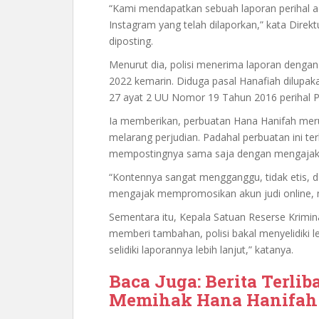
“Kami mendapatkan sebuah laporan perihal ad
Instagram yang telah dilaporkan,” kata Dire
diposting.
Menurut dia, polisi menerima laporan dengan 
2022 kemarin. Diduga pasal Hanafiah dilupak
27 ayat 2 UU Nomor 19 Tahun 2016 perihal P
Ia memberikan, perbuatan Hana Hanifah meru
melarang perjudian. Padahal perbuatan ini te
mempostingnya sama saja dengan mengajak g
“Kontennya sangat mengganggu, tidak etis, dan
mengajak mempromosikan akun judi online, 
Sementara itu, Kepala Satuan Reserse Krimina
memberi tambahan, polisi bakal menyelidiki leb
selidiki laporannya lebih lanjut,” katanya.
Baca Juga: Berita Terlib
Memihak Hana Hanifah