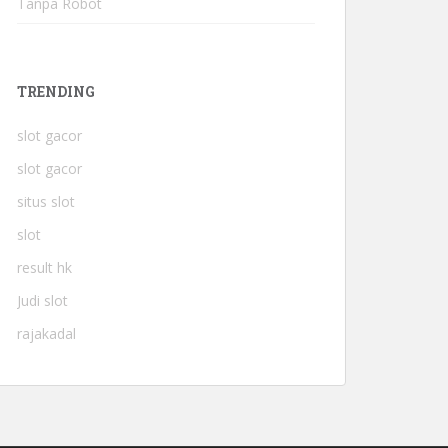
Tanpa Robot
TRENDING
slot gacor
slot gacor
situs slot
slot
result hk
Judi slot
rajakadal