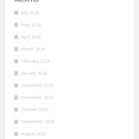
July 2026
May 2026
April 2026
March 2026
February 2026
January 2026
December 2025
November 2025
October 2025
September 2025
August 2025