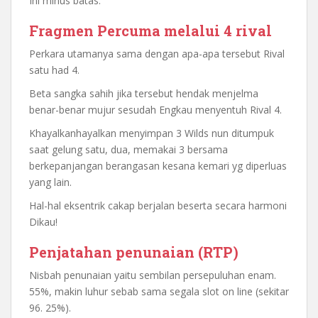
Ini minus batas.
Fragmen Percuma melalui 4 rival
Perkara utamanya sama dengan apa-apa tersebut Rival
satu had 4.
Beta sangka sahih jika tersebut hendak menjelma
benar-benar mujur sesudah Engkau menyentuh Rival 4.
Khayalkanhayalkan menyimpan 3 Wilds nun ditumpuk
saat gelung satu, dua, memakai 3 bersama
berkepanjangan berangasan kesana kemari yg diperluas
yang lain.
Hal-hal eksentrik cakap berjalan beserta secara harmoni
Dikau!
Penjatahan penunaian (RTP)
Nisbah penunaian yaitu sembilan persepuluhan enam.
55%, makin luhur sebab sama segala slot on line (sekitar
96. 25%).