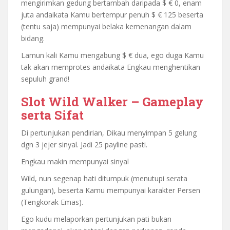
mengirimkan gedung bertambah daripada $ € 0, enam
juta andaikata Kamu bertempur penuh $ € 125 beserta
(tentu saja) mempunyai belaka kemenangan dalam
bidang.
Lamun kali Kamu mengabung $ € dua, ego duga Kamu
tak akan memprotes andaikata Engkau menghentikan
sepuluh grand!
Slot Wild Walker – Gameplay
serta Sifat
Di pertunjukan pendirian, Dikau menyimpan 5 gelung
dgn 3 jejer sinyal. Jadi 25 payline pasti.
Engkau makin mempunyai sinyal
Wild, nun segenap hati ditumpuk (menutupi serata
gulungan), beserta Kamu mempunyai karakter Persen
(Tengkorak Emas).
Ego kudu melaporkan pertunjukan pati bukan