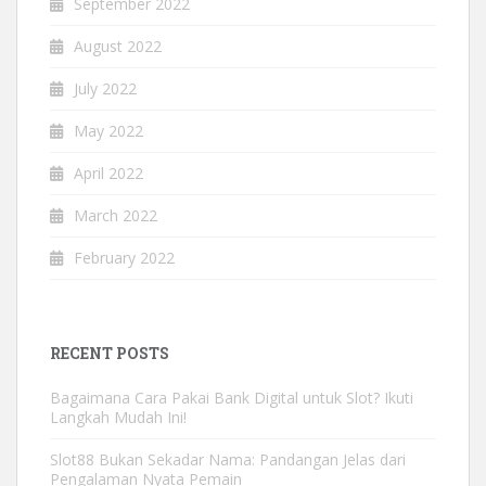
September 2022
August 2022
July 2022
May 2022
April 2022
March 2022
February 2022
RECENT POSTS
Bagaimana Cara Pakai Bank Digital untuk Slot? Ikuti
Langkah Mudah Ini!
Slot88 Bukan Sekadar Nama: Pandangan Jelas dari
Pengalaman Nyata Pemain