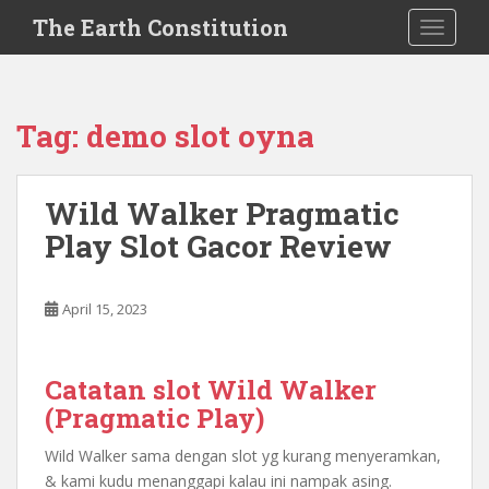
S
The Earth Constitution
TOGGLE
k
i
p
t
Tag:
demo slot oyna
o
m
a
Wild Walker Pragmatic
i
Play Slot Gacor Review
n
c
o
April 15, 2023
n
t
e
Catatan slot Wild Walker
n
(Pragmatic Play)
t
Wild Walker sama dengan slot yg kurang menyeramkan,
& kami kudu menanggapi kalau ini nampak asing.