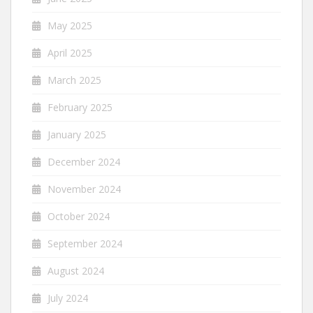
May 2025
April 2025
March 2025
February 2025
January 2025
December 2024
November 2024
October 2024
September 2024
August 2024
July 2024