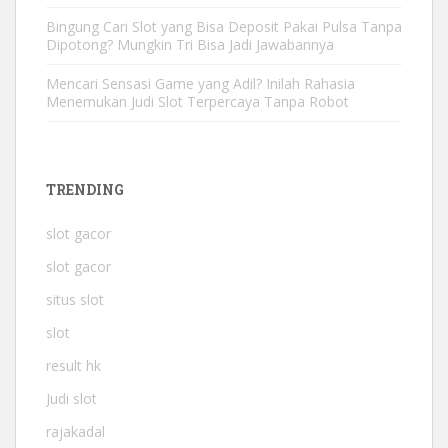
Bingung Cari Slot yang Bisa Deposit Pakai Pulsa Tanpa
Dipotong? Mungkin Tri Bisa Jadi Jawabannya
Mencari Sensasi Game yang Adil? Inilah Rahasia
Menemukan Judi Slot Terpercaya Tanpa Robot
TRENDING
slot gacor
slot gacor
situs slot
slot
result hk
Judi slot
rajakadal