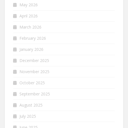
May 2026
April 2026
March 2026
February 2026
January 2026
December 2025
November 2025
October 2025
September 2025
August 2025
July 2025
June 2025