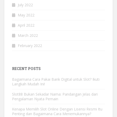
July 2022
May 2022
April 2022
March 2022
February 2022
RECENT POSTS
Bagaimana Cara Pakai Bank Digital untuk Slot? Ikuti
Langkah Mudah Ini!
Slot88 Bukan Sekadar Nama: Pandangan Jelas dari
Pengalaman Nyata Pemain
Kenapa Memilih Slot Online Dengan Lisensi Resmi Itu
Penting dan Bagaimana Cara Menemukannya?