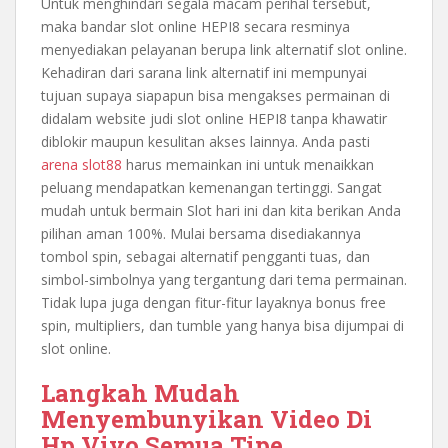
Untuk menghindari segala macam perihal tersebut,
maka bandar slot online HEPI8 secara resminya
menyediakan pelayanan berupa link alternatif slot online.
Kehadiran dari sarana link alternatif ini mempunyai
tujuan supaya siapapun bisa mengakses permainan di
didalam website judi slot online HEPI8 tanpa khawatir
diblokir maupun kesulitan akses lainnya. Anda pasti
arena slot88
harus memainkan ini untuk menaikkan
peluang mendapatkan kemenangan tertinggi. Sangat
mudah untuk bermain Slot hari ini dan kita berikan Anda
pilihan aman 100%. Mulai bersama disediakannya
tombol spin, sebagai alternatif pengganti tuas, dan
simbol-simbolnya yang tergantung dari tema permainan.
Tidak lupa juga dengan fitur-fitur layaknya bonus free
spin, multipliers, dan tumble yang hanya bisa dijumpai di
slot online.
Langkah Mudah
Menyembunyikan Video Di
Hp Vivo Semua Tipe