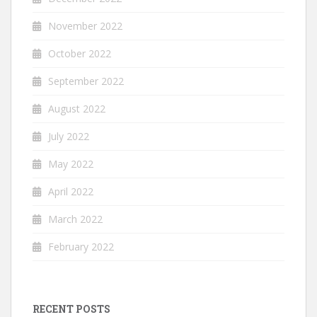
November 2022
October 2022
September 2022
August 2022
July 2022
May 2022
April 2022
March 2022
February 2022
RECENT POSTS