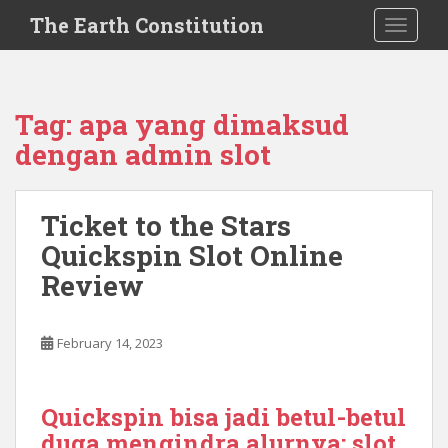
S
The Earth Constitution
TOGGLE
k
i
p
t
Tag:
apa yang dimaksud
o
dengan admin slot
m
a
i
Ticket to the Stars
n
c
Quickspin Slot Online
o
Review
n
t
e
February 14, 2023
n
t
Quickspin bisa jadi betul-betul
duga mengindra alurnya: slot