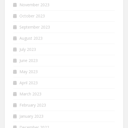
November 2023
October 2023
September 2023
August 2023
July 2023
June 2023
May 2023
April 2023
March 2023
February 2023
January 2023
December 2022