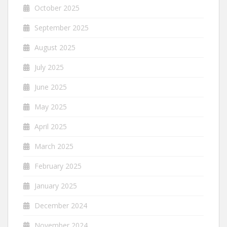
October 2025
September 2025
August 2025
July 2025
June 2025
May 2025
April 2025
March 2025
February 2025
January 2025
December 2024
November 2024