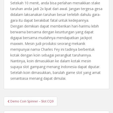
Setekah 10 menit, anda bisa perlahan menaikkan stake
taruhan anda jadi 2x lipat dari awal. Jangan tergesa-gesa
didalam laksanakan taruhan besar terlebih dahulu gara-
gara itu dapat berakibat fatal untuk kedepannya.
Dengan demikian dapat memberikan hari-harimu lebih
berwarna bersama dengan keuntungan yang dapat
digapai bersama mudahnya mendapatkan jackpot
maxwin. Mesin judi produksi seorang mekanik
mempunyai nama Charles Fey ini tadinya berbentuk
kotak dengan koin sebagai perangkat taruhannya.
Nantinya, koin dimasukkan ke dalam kotak mesin
supaya slot gampang menang Indonesia dapat diputar.
Setelah koin dimasukkan, barulah game slot yang amat
senantiasa menang dapat dimulai.
Post
Demo Coin Spinner – Slot CQ9
navigation