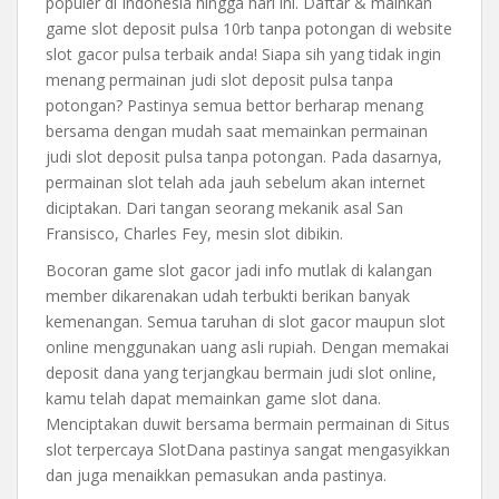
populer di Indonesia hingga hari ini. Daftar & mainkan
game slot deposit pulsa 10rb tanpa potongan di website
slot gacor pulsa terbaik anda! Siapa sih yang tidak ingin
menang permainan judi slot deposit pulsa tanpa
potongan? Pastinya semua bettor berharap menang
bersama dengan mudah saat memainkan permainan
judi slot deposit pulsa tanpa potongan. Pada dasarnya,
permainan slot telah ada jauh sebelum akan internet
diciptakan. Dari tangan seorang mekanik asal San
Fransisco, Charles Fey, mesin slot dibikin.
Bocoran game slot gacor jadi info mutlak di kalangan
member dikarenakan udah terbukti berikan banyak
kemenangan. Semua taruhan di slot gacor maupun slot
online menggunakan uang asli rupiah. Dengan memakai
deposit dana yang terjangkau bermain judi slot online,
kamu telah dapat memainkan game slot dana.
Menciptakan duwit bersama bermain permainan di Situs
slot terpercaya SlotDana pastinya sangat mengasyikkan
dan juga menaikkan pemasukan anda pastinya.