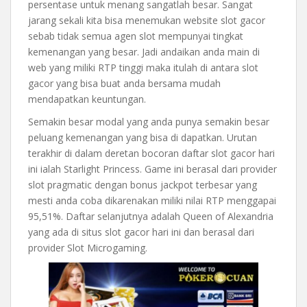
persentase untuk menang sangatlah besar. Sangat
jarang sekali kita bisa menemukan website slot gacor
sebab tidak semua agen slot mempunyai tingkat
kemenangan yang besar. Jadi andaikan anda main di
web yang miliki RTP tinggi maka itulah di antara slot
gacor yang bisa buat anda bersama mudah
mendapatkan keuntungan.
Semakin besar modal yang anda punya semakin besar
peluang kemenangan yang bisa di dapatkan. Urutan
terakhir di dalam deretan bocoran daftar slot gacor hari
ini ialah Starlight Princess. Game ini berasal dari provider
slot pragmatic dengan bonus jackpot terbesar yang
mesti anda coba dikarenakan miliki nilai RTP menggapai
95,51%. Daftar selanjutnya adalah Queen of Alexandria
yang ada di situs slot gacor hari ini dan berasal dari
provider Slot Microgaming.