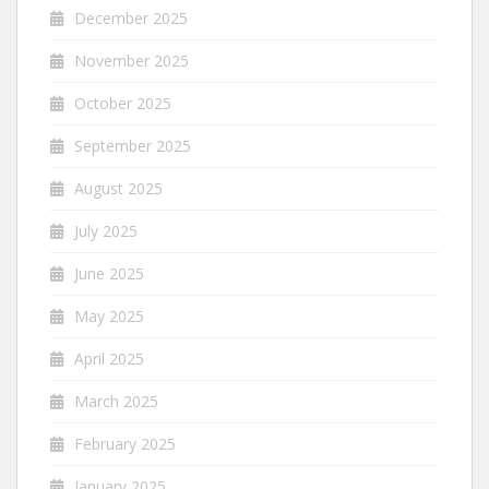
December 2025
November 2025
October 2025
September 2025
August 2025
July 2025
June 2025
May 2025
April 2025
March 2025
February 2025
January 2025