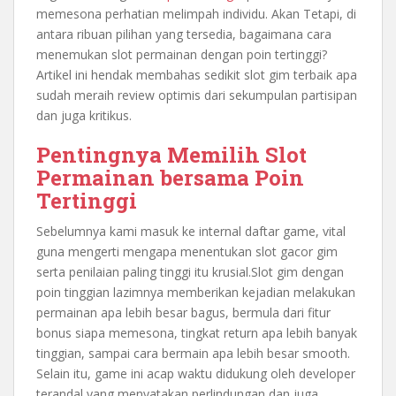
memesona perhatian melimpah individu. Akan Tetapi, di
antara ribuan pilihan yang tersedia, bagaimana cara
menemukan slot permainan dengan poin tertinggi?
Artikel ini hendak membahas sedikit slot gim terbaik apa
sudah meraih review optimis dari sekumpulan partisipan
dan juga kritikus.
Pentingnya Memilih Slot
Permainan bersama Poin
Tertinggi
Sebelumnya kami masuk ke internal daftar game, vital
guna mengerti mengapa menentukan slot gacor gim
serta penilaian paling tinggi itu krusial.Slot gim dengan
poin tinggian lazimnya memberikan kejadian melakukan
permainan apa lebih besar bagus, bermula dari fitur
bonus siapa memesona, tingkat return apa lebih banyak
tinggian, sampai cara bermain apa lebih besar smooth.
Selain itu, game ini acap waktu didukung oleh developer
terandal yang menyatakan perlindungan dan juga