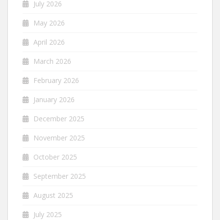
July 2026
May 2026
April 2026
March 2026
February 2026
January 2026
December 2025
November 2025
October 2025
September 2025
August 2025
July 2025