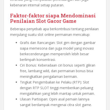
kebenaran internal setiap putaran.
Faktor-faktor siapa Mendominasi
Penilaian Slot Gacor Game
Beberapa penyebab apa berkontribusi tentang penilaian
menjulang suatu slot online permainan mencakup:
Grafis dan Rancangan: Slot gim dengan gambar
siapa memesona dan juga model yang inovasi
berkecenderungan memperoleh lebih besar
berlimpah konsentrasi.
Ciri Bonus: Keberadaan ciri bonus seperti giliran
free, lambang wild, dan permainan bonus bisa
meningkatkan pengalaman bermain.
Tingkat Pengembalian ke Pelaku (RTP): Slot
dengan RTP SLOT tinggi memberikan peluang
mengalahkan yang lebih mantap untuk pemain.
Ulasan Partisipan: Opini asal pemain lainnya
sangat berdampak mengenai citra slot game.