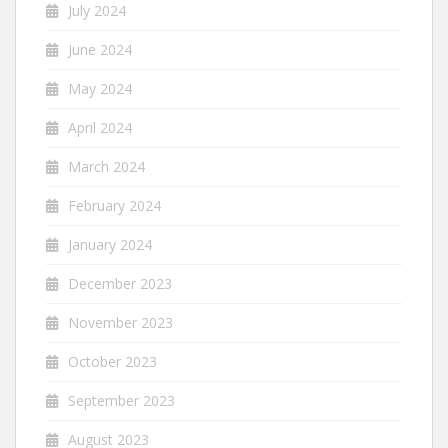
July 2024
June 2024
May 2024
April 2024
March 2024
February 2024
January 2024
December 2023
November 2023
October 2023
September 2023
August 2023