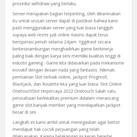
prosedur withdraw yang berlaku.
Server merupakan bagian terpenting, oleh dikarenakan
itu untuk urusan server dapat di pastikan bahwa kami
pasti menggunakan server yang luar biasa tangguh
supaya web resmi judi online Kasino dapat terus
beroperasi penuh selama 24jam. Yggdrasil secara
berkesinambungan menghadirkan game berkinerja
paling baik dengan karya seni memiliki kualitas tinggi di
industri gaming . Game kita didasarkan pada mekanisme
inovatif dengan desain nada yang fantastis. Nikmati
permainan Slot terbaik online, Jackpot Progresif,
Blackjack, dan Roulette kita yang luar biasa. Slot Online
OnetouchSlot terpercaya 2022 Onetouch Salah satu
perusahaan berkwalitas premium didalam merancang
game slot.banyak member yang mendapatkan jackpot
besar di sini.
Langkah ini kami ambil untuk menegaskan agar bettor
mendapat hak cocok perjuangan yang telah
dilaksanakan. Karena belakangan ini kerap beredar