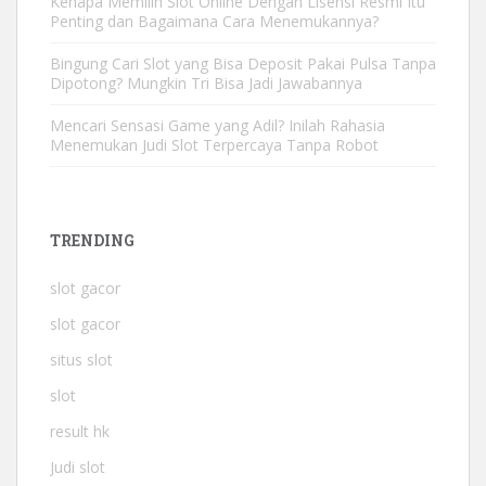
Kenapa Memilih Slot Online Dengan Lisensi Resmi Itu
Penting dan Bagaimana Cara Menemukannya?
Bingung Cari Slot yang Bisa Deposit Pakai Pulsa Tanpa
Dipotong? Mungkin Tri Bisa Jadi Jawabannya
Mencari Sensasi Game yang Adil? Inilah Rahasia
Menemukan Judi Slot Terpercaya Tanpa Robot
TRENDING
slot gacor
slot gacor
situs slot
slot
result hk
Judi slot