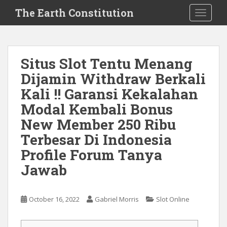
S
The Earth Constitution
TOGGLE
k
i
p
t
Situs Slot Tentu Menang
o
Dijamin Withdraw Berkali
m
a
Kali !! Garansi Kekalahan
i
Modal Kembali Bonus
n
New Member 250 Ribu
c
o
Terbesar Di Indonesia
n
Profile Forum Tanya
t
Jawab
e
n
t
October 16, 2022
Gabriel Morris
Slot Online