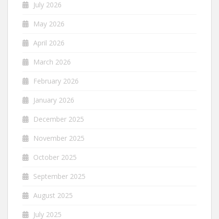
July 2026
May 2026
April 2026
March 2026
February 2026
January 2026
December 2025
November 2025
October 2025
September 2025
August 2025
July 2025