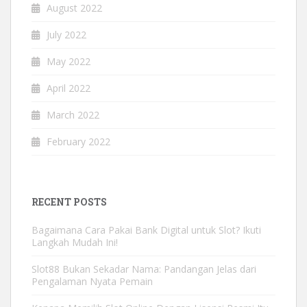
August 2022
July 2022
May 2022
April 2022
March 2022
February 2022
RECENT POSTS
Bagaimana Cara Pakai Bank Digital untuk Slot? Ikuti
Langkah Mudah Ini!
Slot88 Bukan Sekadar Nama: Pandangan Jelas dari
Pengalaman Nyata Pemain