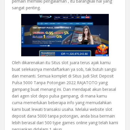
pemain memiliki pengalaman , itu barangkali hal yang
sangat penting.
Oleh dikarenakan itu Situs slot juara terus ajak kamu
buat selekasnya mendaftarkan ya sob, tak butuh sangsi
dan menanti. Semua komplet di Situs Judi Slot Deposit
Pulsa 5000 Tanpa Potongan 2022 RAJATOTO yang
gampang buat menang ini. Dan mendapat akun berasal
dari agen slot depo pulsa gampang, di mana kamu
cuma memerlukan beberapa info yang memudahkan
kami buat lewati transaksi usaha. Melalui website slot
deposit dana 5000 tanpa potongan, anda bisa bermain
lebih berasal dari 500 type games online yang telah kami
persiapkan didalam 1 akun.