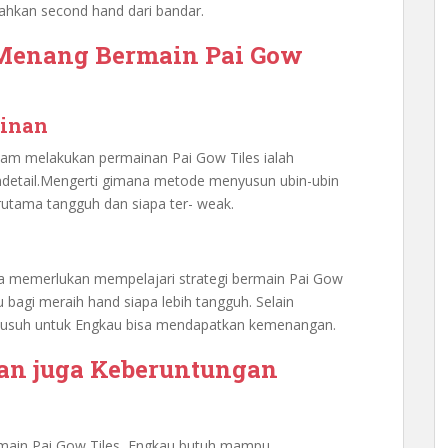
ahkan second hand dari bandar.
Menang Bermain Pai Gow
ainan
lam melakukan permainan Pai Gow Tiles ialah
ndetail.Mengerti gimana metode menyusun ubin-ubin
rutama tangguh dan siapa ter- weak.
a memerlukan mempelajari strategi bermain Pai Gow
tu bagi meraih hand siapa lebih tangguh. Selain
u musuh untuk Engkau bisa mendapatkan kemenangan.
n juga Keberuntungan
-main Pai Gow Tiles, Engkau butuh mampu