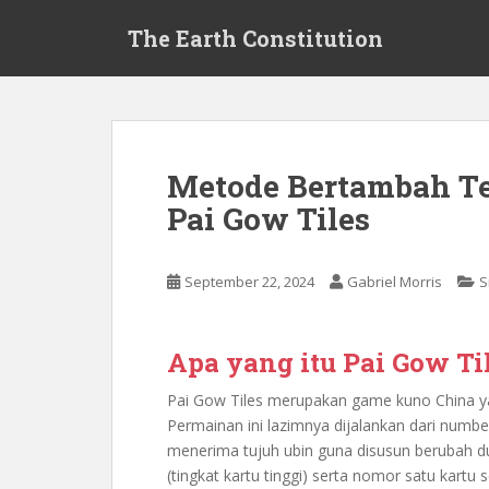
S
The Earth Constitution
k
i
p
t
o
m
Metode Bertambah Te
a
Pai Gow Tiles
i
n
c
September 22, 2024
Gabriel Morris
S
o
n
t
Apa yang itu Pai Gow Ti
e
n
Pai Gow Tiles merupakan game kuno China ya
t
Permainan ini lazimnya dijalankan dari numbe
menerima tujuh ubin guna disusun berubah d
(tingkat kartu tinggi) serta nomor satu kartu 