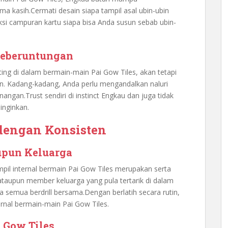
ma kasih.Cermati desain siapa tampil asal ubin-ubin
si campuran kartu siapa bisa Anda susun sebab ubin-
Keberuntungan
ting di dalam bermain-main Pai Gow Tiles, akan tetapi
an. Kadang-kadang, Anda perlu mengandalkan naluri
an.Trust sendiri di instinct Engkau dan juga tidak
inginkan.
dengan Konsisten
upun Keluarga
ampil internal bermain Pai Gow Tiles merupakan serta
 ataupun member keluarga yang pula tertarik di dalam
a semua berdrill bersama.Dengan berlatih secara rutin,
rnal bermain-main Pai Gow Tiles.
 Gow Tiles