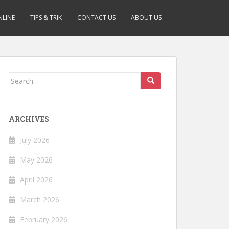
NLINE
TIPS & TRIK
CONTACT US
ABOUT US
Search
for:
ARCHIVES
July 2026
May 2026
April 2026
March 2026
February 2026