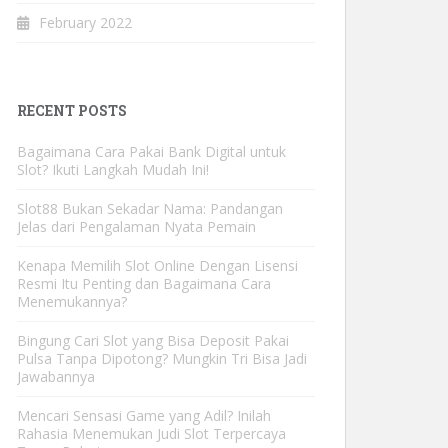
February 2022
RECENT POSTS
Bagaimana Cara Pakai Bank Digital untuk
Slot? Ikuti Langkah Mudah Ini!
Slot88 Bukan Sekadar Nama: Pandangan
Jelas dari Pengalaman Nyata Pemain
Kenapa Memilih Slot Online Dengan Lisensi
Resmi Itu Penting dan Bagaimana Cara
Menemukannya?
Bingung Cari Slot yang Bisa Deposit Pakai
Pulsa Tanpa Dipotong? Mungkin Tri Bisa Jadi
Jawabannya
Mencari Sensasi Game yang Adil? Inilah
Rahasia Menemukan Judi Slot Terpercaya