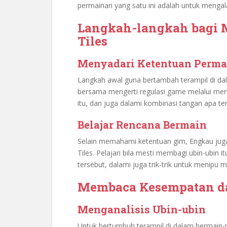
permainan yang satu ini adalah untuk mengal
Langkah-langkah bagi 
Tiles
Menyadari Ketentuan Perm
Langkah awal guna bertambah terampil di da
bersama mengerti regulasi game melalui me
itu, dan juga dalami kombinasi tangan apa te
Belajar Rencana Bermain
Selain memahami ketentuan gim, Engkau jug
Tiles. Pelajari bila mesti membagi ubin-ubin i
tersebut, dalami juga trik-trik untuk menip
Membaca Kesempatan da
Menganalisis Ubin-ubin
Untuk bertumbuh terampil di dalam bermain