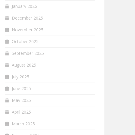
January 2026
December 2025
November 2025
October 2025
September 2025
August 2025
July 2025
June 2025
May 2025
April 2025
March 2025