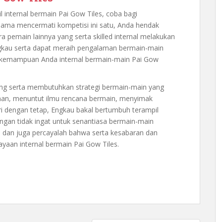
 internal bermain Pai Gow Tiles, coba bagi
sama mencermati kompetisi ini satu, Anda hendak
 pemain lainnya yang serta skilled internal melakukan
Engkau serta dapat meraih pengalaman bermain-main
i kemampuan Anda internal bermain-main Pai Gow
ng serta membutuhkan strategi bermain-main yang
an, menuntut ilmu rencana bermain, menyimak
iri dengan tetap, Engkau bakal bertumbuh terampil
ngan tidak ingat untuk senantiasa bermain-main
, dan juga percayalah bahwa serta kesabaran dan
aan internal bermain Pai Gow Tiles.