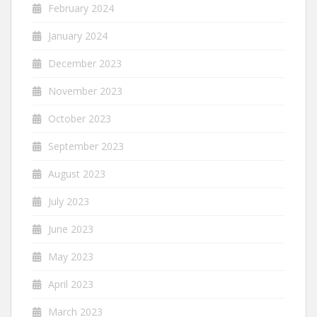
February 2024
January 2024
December 2023
November 2023
October 2023
September 2023
August 2023
July 2023
June 2023
May 2023
April 2023
March 2023