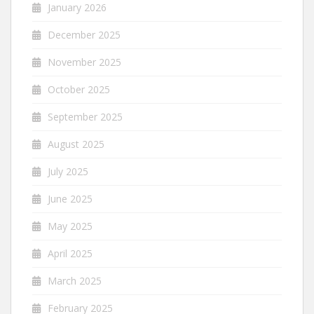
January 2026
December 2025
November 2025
October 2025
September 2025
August 2025
July 2025
June 2025
May 2025
April 2025
March 2025
February 2025