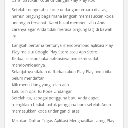
Cara Masukan Kode Undangan Play Play Apk
Setelah mengetahui kode undangan terbaru di atas,
namun bingung bagaimana langkah memasukkan kode
undangan tersebut. Kami bakal memberi tahu Anda
caranya agar Anda tidak merasa bingung lagi di bawah
ini.
Langkah pertama tentunya mendownload aplikasi Play
Play melalui Google Play Store atau App Store.
Kedua, silakan buka aplikasinya andaikan sudah
mendownloadnya.
Selanjutnya silakan daftarkan akun Play Play anda bila
belum mendaftar.
Klik menu Uang yang telah ada.
Lalu pilih opsi Isi Kode Undangan.
Setelah itu, sebagai pengguna baru Anda dapat
mengklaim hadiah untuk pengguna baru setelah Anda
memasukkan kode undangan di atas.
Mainkan Daftar Tugas Aplikasi Menghasilkan Uang Play