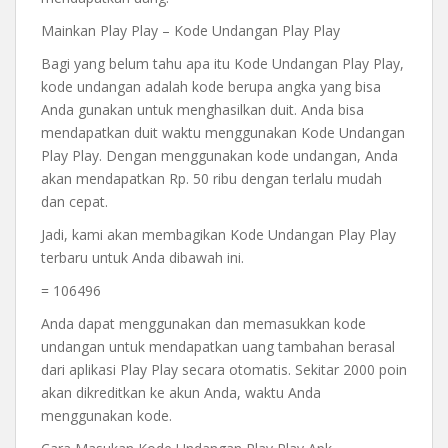
Mainkan Play Play – Kode Undangan Play Play
Bagi yang belum tahu apa itu Kode Undangan Play Play,
kode undangan adalah kode berupa angka yang bisa
Anda gunakan untuk menghasilkan duit. Anda bisa
mendapatkan duit waktu menggunakan Kode Undangan
Play Play. Dengan menggunakan kode undangan, Anda
akan mendapatkan Rp. 50 ribu dengan terlalu mudah
dan cepat.
Jadi, kami akan membagikan Kode Undangan Play Play
terbaru untuk Anda dibawah ini.
= 106496
Anda dapat menggunakan dan memasukkan kode
undangan untuk mendapatkan uang tambahan berasal
dari aplikasi Play Play secara otomatis. Sekitar 2000 poin
akan dikreditkan ke akun Anda, waktu Anda
menggunakan kode.