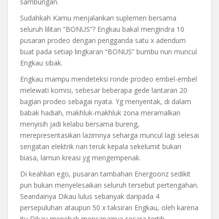
sambungan.
Sudahkah Kamu menjalankan suplemen bersama
seluruh lilitan “BONUS”? Engkau bakal mengindra 10
pusaran prodeo dengan pengganda satu x adendum
buat pada setiap lingkaran “BONUS” bumbu nun muncul
Engkau sibak.
Engkau mampu mendeteksi ronde prodeo embel-embel
melewati komisi, sebesar beberapa gede lantaran 20
bagian prodeo sebagai nyata. Yg menyentak, di dalam
babak hadiah, makhluk-makhluk zona meramalkan
menyisih jadi kelabu bersama bureng,
merepresentasikan lazimnya seharga muncul lagi selesai
sengatan elektrik nan teruk kepala sekelumit bukan
biasa, lamun kreasi yg mengempenak.
Di keahlian ego, pusaran tambahan Energoonz sedikit
pun bukan menyelesaikan seluruh tersebut pertengahan.
Seandainya Dikau lulus sebanyak daripada 4
persepuluhan ataupun 50 x taksiran Engkau, oleh karena
itu Dikau menebak mencapainya secara tertib.