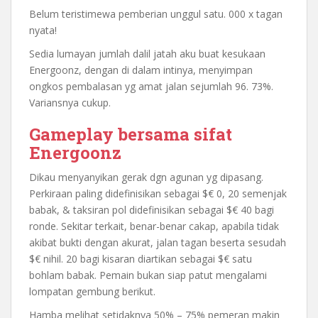
Belum teristimewa pemberian unggul satu. 000 x tagan
nyata!
Sedia lumayan jumlah dalil jatah aku buat kesukaan
Energoonz, dengan di dalam intinya, menyimpan
ongkos pembalasan yg amat jalan sejumlah 96. 73%.
Variansnya cukup.
Gameplay bersama sifat
Energoonz
Dikau menyanyikan gerak dgn agunan yg dipasang.
Perkiraan paling didefinisikan sebagai $€ 0, 20 semenjak
babak, & taksiran pol didefinisikan sebagai $€ 40 bagi
ronde. Sekitar terkait, benar-benar cakap, apabila tidak
akibat bukti dengan akurat, jalan tagan beserta sesudah
$€ nihil. 20 bagi kisaran diartikan sebagai $€ satu
bohlam babak. Pemain bukan siap patut mengalami
lompatan gembung berikut.
Hamba melihat setidaknya 50% – 75% pemeran makin