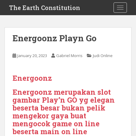
S
The Earth Constitution
TOGGLE
k
i
p
t
Energoonz Playn Go
o
m
a
January 20, 2023
Gabriel Morris
Judi Online
i
n
c
Energoonz
o
n
Energoonz merupakan slot
t
gambar Play’n GO yg elegan
e
beserta besar bukan pelik
n
mengekor gaya buat
t
mengocok game on line
beserta main on line