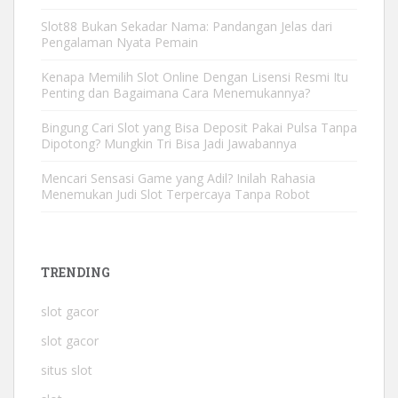
Slot88 Bukan Sekadar Nama: Pandangan Jelas dari
Pengalaman Nyata Pemain
Kenapa Memilih Slot Online Dengan Lisensi Resmi Itu
Penting dan Bagaimana Cara Menemukannya?
Bingung Cari Slot yang Bisa Deposit Pakai Pulsa Tanpa
Dipotong? Mungkin Tri Bisa Jadi Jawabannya
Mencari Sensasi Game yang Adil? Inilah Rahasia
Menemukan Judi Slot Terpercaya Tanpa Robot
TRENDING
slot gacor
slot gacor
situs slot