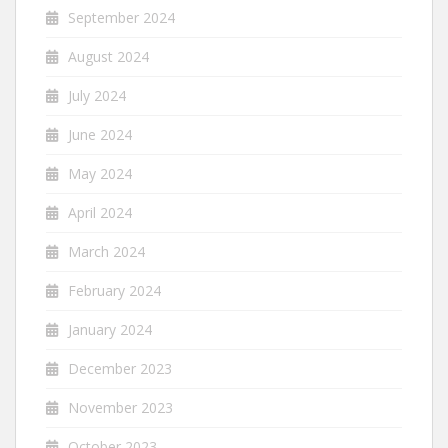
September 2024
August 2024
July 2024
June 2024
May 2024
April 2024
March 2024
February 2024
January 2024
December 2023
November 2023
October 2023