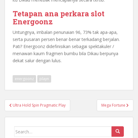
Tetapan ana perkara slot
Energoonz
Untungnya, imbalan penunaian 96, 73% tak apa-apa,
serta pusaran persen benar-benar terkadang berjalan.
Pati? Energoonz didefinisikan sebagai spektakuler /
menawan kaum fragmen bumbu bila Dikau berpunya
dekat salur dengan lulus.
energoonz
playn
Post
Ultra Hold Spin Pragmatic Play
Mega Fortune
navigation
Search
for: