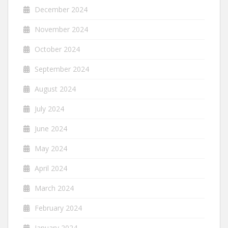
December 2024
November 2024
October 2024
September 2024
August 2024
July 2024
June 2024
May 2024
April 2024
March 2024
February 2024
January 2024