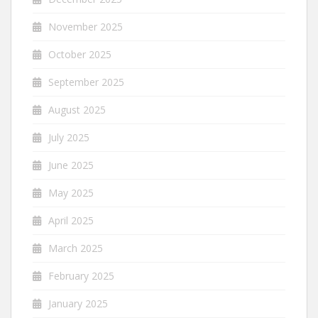
November 2025
October 2025
September 2025
August 2025
July 2025
June 2025
May 2025
April 2025
March 2025
February 2025
January 2025