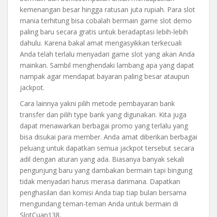
kemenangan besar hingga ratusan juta rupiah. Para slot
mania terhitung bisa cobalah bermain game slot demo
paling baru secara gratis untuk beradaptasi lebih-lebih
dahulu. Karena bakal amat mengasyikkan terkecuali
Anda telah terlalu menyadari game slot yang akan Anda
mainkan. Sambil menghendaki lambang apa yang dapat
nampak agar mendapat bayaran paling besar ataupun
jackpot.
Cara lainnya yakni pilih metode pembayaran bank
transfer dan pilih type bank yang digunakan. Kita juga
dapat menawarkan berbagai promo yang terlalu yang
bisa disukai para member. Anda amat diberikan berbagai
peluang untuk dapatkan semua jackpot tersebut secara
adil dengan aturan yang ada. Biasanya banyak sekali
pengunjung baru yang dambakan bermain tapi bingung
tidak menyadari harus merasa darimana. Dapatkan
penghasilan dan komisi Anda tiap tiap bulan bersama
mengundang teman-teman Anda untuk bermain di
SlotCuan138.