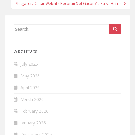
Slotgacor: Daftar Website Bocoran Slot Gacor Via Pulsa Hari Ini
Search
for:
ARCHIVES
July 2026
May 2026
April 2026
March 2026
February 2026
January 2026
December 2025