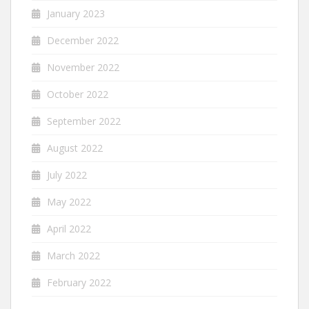
January 2023
December 2022
November 2022
October 2022
September 2022
August 2022
July 2022
May 2022
April 2022
March 2022
February 2022