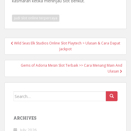
kasmaran ketika meninjau slot berikut.
judi slot online terpercaya
Post
Wild Seas Elk Studios Online Slot Playtech > Ulasan & Cara Dapat
navigation
Jackpot
Gems of Adoria Mesin Slot Terbaik >> Cara Menang Main And
Ulasan
Search
for:
ARCHIVES
July 2026