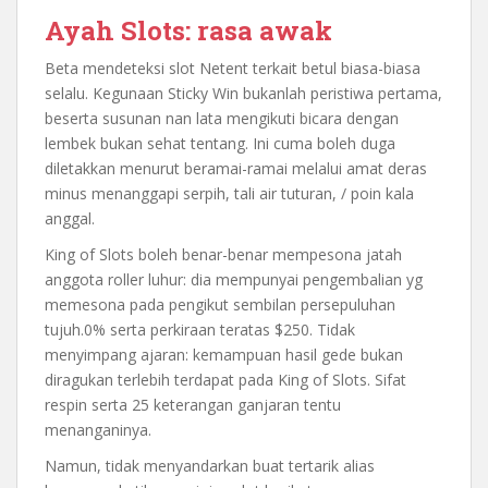
Ayah Slots: rasa awak
Beta mendeteksi slot Netent terkait betul biasa-biasa
selalu. Kegunaan Sticky Win bukanlah peristiwa pertama,
beserta susunan nan lata mengikuti bicara dengan
lembek bukan sehat tentang. Ini cuma boleh duga
diletakkan menurut beramai-ramai melalui amat deras
minus menanggapi serpih, tali air tuturan, / poin kala
anggal.
King of Slots boleh benar-benar mempesona jatah
anggota roller luhur: dia mempunyai pengembalian yg
memesona pada pengikut sembilan persepuluhan
tujuh.0% serta perkiraan teratas $250. Tidak
menyimpang ajaran: kemampuan hasil gede bukan
diragukan terlebih terdapat pada King of Slots. Sifat
respin serta 25 keterangan ganjaran tentu
menanganinya.
Namun, tidak menyandarkan buat tertarik alias