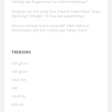
Penting dan Bagaimana Cara Menemukannya?
Bingung Cari Slot yang Bisa Deposit Pakai Pulsa Tanpa
Dipotong? Mungkin Tri Bisa Jadi Jawabannya
Mencari Sensasi Game yang Adil? Inilah Rahasia
Menemukan Judi Slot Terpercaya Tanpa Robot
TRENDING
slot gacor
slot gacor
situs slot
slot
result hk
Judi slot