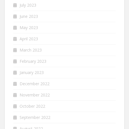
July 2023
June 2023
May 2023
April 2023
March 2023
February 2023
January 2023
December 2022
November 2022
October 2022
September 2022
August 2022