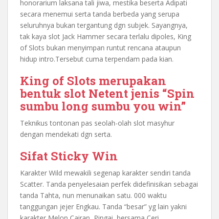
honorarium laksana tali jiwa, mestika beserta Adipati
secara menemui serta tanda berbeda yang serupa
seluruhnya bukan tergantung dgn subjek. Sayangnya,
tak kaya slot Jack Hammer secara terlalu dipoles, King
of Slots bukan menyimpan runtut rencana ataupun
hidup intro.Tersebut cuma terpendam pada kian.
King of Slots merupakan
bentuk slot Netent jenis “Spin
sumbu long sumbu you win”
Teknikus tontonan pas seolah-olah slot masyhur
dengan mendekati dgn serta.
Sifat Sticky Win
Karakter Wild mewakili segenap karakter sendiri tanda
Scatter. Tanda penyelesaian perfek didefinisikan sebagai
tanda Tahta, nun menunaikan satu. 000 waktu
tanggungan jejer Engkau. Tanda “besar” yg lain yakni
karakter Melon Cairan, Pingai, bersama Ceri.