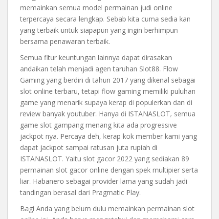
memainkan semua model permainan judi online
terpercaya secara lengkap. Sebab kita cuma sedia kan
yang terbaik untuk siapapun yang ingin berhimpun
bersama penawaran terbaik.
Semua fitur keuntungan lainnya dapat dirasakan
andaikan telah menjadi agen taruhan Slot88. Flow
Gaming yang berdiri di tahun 2017 yang dikenal sebagai
slot online terbaru, tetapi flow gaming memiliki puluhan
game yang menarik supaya kerap di populerkan dan di
review banyak youtuber. Hanya di ISTANASLOT, semua
game slot gampang menang kita ada progressive
jackpot nya. Percaya deh, kerap kok member kami yang
dapat jackpot sampai ratusan juta rupiah di
ISTANASLOT. Yaitu slot gacor 2022 yang sediakan 89
permainan slot gacor online dengan spek multipier serta
liar. Habanero sebagai provider lama yang sudah jadi
tandingan berasal dari Pragmatic Play.
Bagi Anda yang belum dulu memainkan permainan slot