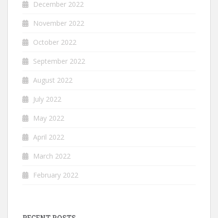
December 2022
November 2022
October 2022
September 2022
August 2022
July 2022
May 2022
April 2022
March 2022
February 2022
RECENT POSTS