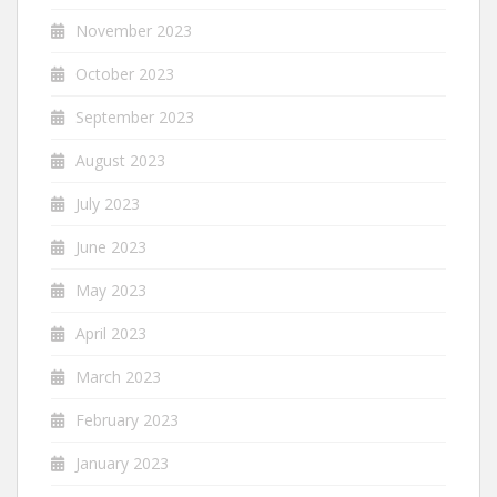
November 2023
October 2023
September 2023
August 2023
July 2023
June 2023
May 2023
April 2023
March 2023
February 2023
January 2023