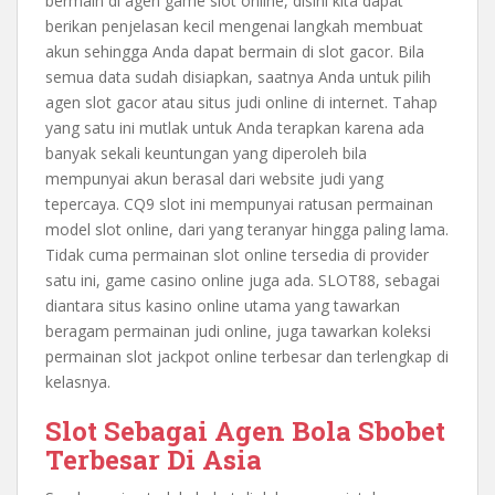
bermain di agen game slot online, disini kita dapat
berikan penjelasan kecil mengenai langkah membuat
akun sehingga Anda dapat bermain di slot gacor. Bila
semua data sudah disiapkan, saatnya Anda untuk pilih
agen slot gacor atau situs judi online di internet. Tahap
yang satu ini mutlak untuk Anda terapkan karena ada
banyak sekali keuntungan yang diperoleh bila
mempunyai akun berasal dari website judi yang
tepercaya. CQ9 slot ini mempunyai ratusan permainan
model slot online, dari yang teranyar hingga paling lama.
Tidak cuma permainan slot online tersedia di provider
satu ini, game casino online juga ada. SLOT88, sebagai
diantara situs kasino online utama yang tawarkan
beragam permainan judi online, juga tawarkan koleksi
permainan slot jackpot online terbesar dan terlengkap di
kelasnya.
Slot Sebagai Agen Bola Sbobet
Terbesar Di Asia