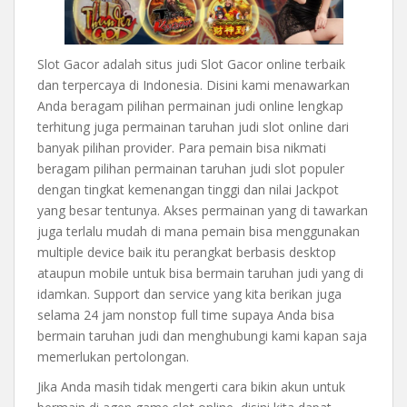
Slot Gacor adalah situs judi Slot Gacor online terbaik
dan terpercaya di Indonesia. Disini kami menawarkan
Anda beragam pilihan permainan judi online lengkap
terhitung juga permainan taruhan judi slot online dari
banyak pilihan provider. Para pemain bisa nikmati
beragam pilihan permainan taruhan judi slot populer
dengan tingkat kemenangan tinggi dan nilai Jackpot
yang besar tentunya. Akses permainan yang di tawarkan
juga terlalu mudah di mana pemain bisa menggunakan
multiple device baik itu perangkat berbasis desktop
ataupun mobile untuk bisa bermain taruhan judi yang di
idamkan. Support dan service yang kita berikan juga
selama 24 jam nonstop full time supaya Anda bisa
bermain taruhan judi dan menghubungi kami kapan saja
memerlukan pertolongan.
Jika Anda masih tidak mengerti cara bikin akun untuk