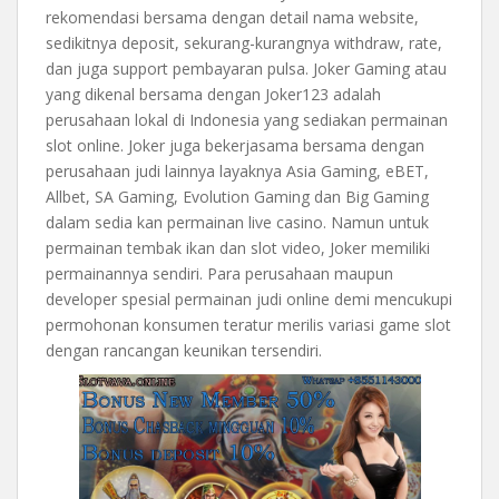
rekomendasi bersama dengan detail nama website,
sedikitnya deposit, sekurang-kurangnya withdraw, rate,
dan juga support pembayaran pulsa. Joker Gaming atau
yang dikenal bersama dengan Joker123 adalah
perusahaan lokal di Indonesia yang sediakan permainan
slot online. Joker juga bekerjasama bersama dengan
perusahaan judi lainnya layaknya Asia Gaming, eBET,
Allbet, SA Gaming, Evolution Gaming dan Big Gaming
dalam sedia kan permainan live casino. Namun untuk
permainan tembak ikan dan slot video, Joker memiliki
permainannya sendiri. Para perusahaan maupun
developer spesial permainan judi online demi mencukupi
permohonan konsumen teratur merilis variasi game slot
dengan rancangan keunikan tersendiri.