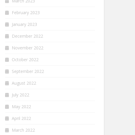
March 2023
February 2023
January 2023
December 2022
November 2022
October 2022
September 2022
August 2022
July 2022
May 2022
April 2022
March 2022