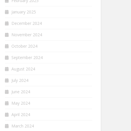
February 2025
January 2025
December 2024
November 2024
October 2024
September 2024
August 2024
July 2024
June 2024
May 2024
April 2024
March 2024