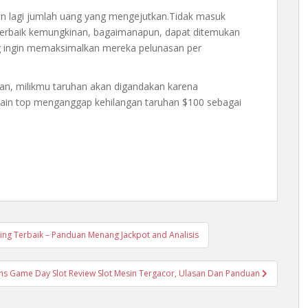
kan lagi jumlah uang yang mengejutkan.Tidak masuk
terbaik kemungkinan, bagaimanapun, dapat ditemukan
ng ingin memaksimalkan mereka pelunasan per
n, milikmu taruhan akan digandakan karena
emain top menganggap kehilangan taruhan $100 sebagai
ing Terbaik – Panduan Menang Jackpot and Analisis
ns Game Day Slot Review Slot Mesin Tergacor, Ulasan Dan Panduan