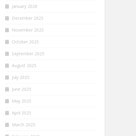
January 2026
December 2025
November 2025
October 2025
September 2025
August 2025
July 2025
June 2025
May 2025
April 2025
March 2025