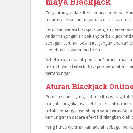
maya Blackjack
Tergantung pada kriteria pencarian Anda, An
umumnya Mencari mayoritas dari aksi, dan in
Temukan variasi blackjack dengan persentase
Anda menginginkan peluang terbaik. Jika And
sebagian taruhan.Selain itu, jangan abaikan Bl
sederhana tawaran netto fitur.
Sebelum kita masuk perincianNamun, mari kita
memilih yang terbaik Blackjack perubahan da
pertandingan.
Aturan Blackjack Online
Pemain seperti yang terbaik situs web getah
banyak uang jika asas lebih baik. Untuk mem
untuk menang, ingatlah apa yang harus And
kemungkinan secara efektif dihilangkan oleh b
Yang harus diperhatikan adalah sebagai beriku